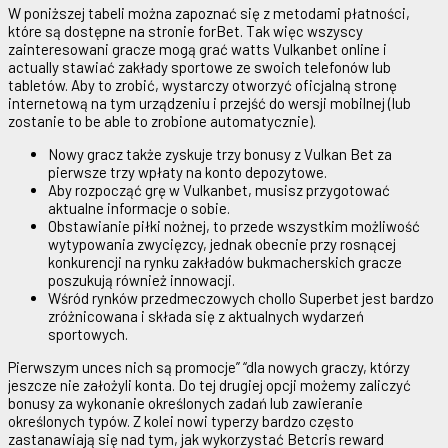
W poniższej tabeli można zapoznać się z metodami płatności,
które są dostępne na stronie forBet. Tak więc wszyscy
zainteresowani gracze mogą grać watts Vulkanbet online i
actually stawiać zakłady sportowe ze swoich telefonów lub
tabletów. Aby to zrobić, wystarczy otworzyć oficjalną stronę
internetową na tym urządzeniu i przejść do wersji mobilnej (lub
zostanie to be able to zrobione automatycznie).
Nowy gracz także zyskuje trzy bonusy z Vulkan Bet za
pierwsze trzy wpłaty na konto depozytowe.
Aby rozpocząć grę w Vulkanbet, musisz przygotować
aktualne informacje o sobie.
Obstawianie piłki nożnej, to przede wszystkim możliwość
wytypowania zwycięzcy, jednak obecnie przy rosnącej
konkurencji na rynku zakładów bukmacherskich gracze
poszukują również innowacji.
Wśród rynków przedmeczowych chollo Superbet jest bardzo
zróżnicowana i składa się z aktualnych wydarzeń
sportowych.
Pierwszym unces nich są promocje” “dla nowych graczy, którzy
jeszcze nie założyli konta. Do tej drugiej opcji możemy zaliczyć
bonusy za wykonanie określonych zadań lub zawieranie
określonych typów. Z kolei nowi typerzy bardzo często
zastanawiają się nad tym, jak wykorzystać Betcris reward