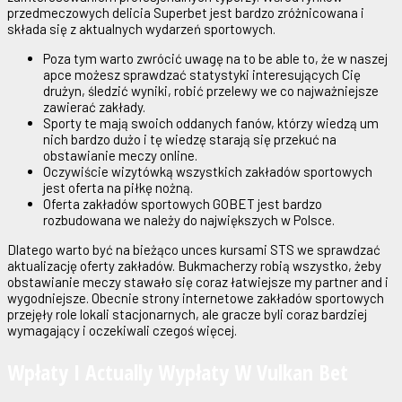
przedmeczowych delicia Superbet jest bardzo zróżnicowana i
składa się z aktualnych wydarzeń sportowych.
Poza tym warto zwrócić uwagę na to be able to, że w naszej
apce możesz sprawdzać statystyki interesujących Cię
drużyn, śledzić wyniki, robić przelewy we co najważniejsze
zawierać zakłady.
Sporty te mają swoich oddanych fanów, którzy wiedzą um
nich bardzo dużo i tę wiedzę starają się przekuć na
obstawianie meczy online.
Oczywiście wizytówką wszystkich zakładów sportowych
jest oferta na piłkę nożną.
Oferta zakładów sportowych GOBET jest bardzo
rozbudowana we należy do największych w Polsce.
Dlatego warto być na bieżąco unces kursami STS we sprawdzać
aktualizację oferty zakładów. Bukmacherzy robią wszystko, żeby
obstawianie meczy stawało się coraz łatwiejsze my partner and i
wygodniejsze. Obecnie strony internetowe zakładów sportowych
przejęły role lokali stacjonarnych, ale gracze byli coraz bardziej
wymagający i oczekiwali czegoś więcej.
Wpłaty I Actually Wypłaty W Vulkan Bet