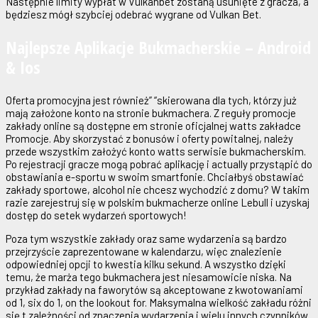
Następnie limity wypłat w Vulkanbet zostaną usunięte z gracza, a
będziesz mógł szybciej odebrać wygrane od Vulkan Bet.
Najlepsze Aplikacje Bukmacherskie – Android
& Ios
Oferta promocyjna jest również” “skierowana dla tych, którzy już
mają założone konto na stronie bukmachera. Z reguły promocje
zakłady online są dostępne em stronie oficjalnej watts zakładce
Promocje. Aby skorzystać z bonusów i oferty powitalnej, należy
przede wszystkim założyć konto watts serwisie bukmacherskim.
Po rejestracji gracze mogą pobrać aplikację i actually przystąpić do
obstawiania e-sportu w swoim smartfonie. Chciałbyś obstawiać
zakłady sportowe, alcohol nie chcesz wychodzić z domu? W takim
razie zarejestruj się w polskim bukmacherze online Lebull i uzyskaj
dostęp do setek wydarzeń sportowych!
Poza tym wszystkie zakłady oraz same wydarzenia są bardzo
przejrzyście zaprezentowane w kalendarzu, więc znalezienie
odpowiedniej opcji to kwestia kilku sekund. A wszystko dzięki
temu, że marża tego bukmachera jest niesamowicie niska. Na
przykład zakłady na faworytów są akceptowane z kwotowaniami
od 1, six do 1, on the lookout for. Maksymalna wielkość zakładu różni
się t zależności od znaczenia wydarzenia i wielu innych czynników