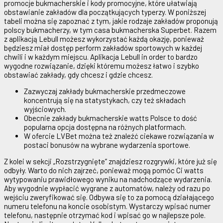
promocje bukmacherskie i kody promocyjne, które ułatwiają
obstawianie zakładów dla początkujących typerzy. W poniższej
tabeli można się zapoznać z tym, jakie rodzaje zakładów proponują
polscy bukmacherzy, w tym casa bukmacherska Superbet. Razem
z aplikacją Lebull możesz wykorzystać każdą okazję, ponieważ
będziesz miał dostęp perform zakładów sportowych w każdej
chwili i w każdym miejscu. Aplikacja Lebull in order to bardzo
wygodne rozwiązanie, dzięki któremu możesz łatwo i szybko
obstawiać zakłady, gdy chcesz i gdzie chcesz.
Zazwyczaj zakłady bukmacherskie przedmeczowe
koncentrują się na statystykach, czy też składach
wyjściowych.
Obecnie zakłady bukmacherskie watts Polsce to dość
popularna opcja dostępna na różnych platformach.
W ofercie LVBet można też znaleźć ciekawe rozwiązania w
postaci bonusów na wybrane wydarzenia sportowe.
Z kolei w sekcji „Rozstrzygnięte” znajdziesz rozgrywki, które już się
odbyły. Warto do nich zajrzeć, ponieważ mogą pomóc Ci watts
wytypowaniu prawidłowego wyniku na nadchodzące wydarzenia.
Aby wygodnie wypłacić wygrane z automatów, należy od razu po
wejściu zweryfikować się. Odbywa się to za pomocą działającego
numeru telefonu na koncie osobistym. Wystarczy wpisać numer
telefonu, następnie otrzymać kod i wpisać go w najlepsze pole.