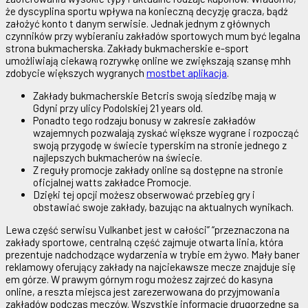
że dyscyplina sportu wpływa na konieczną decyzję gracza, bądź
założyć konto t danym serwisie. Jednak jednym z głównych
czynników przy wybieraniu zakładów sportowych mum być legalna
strona bukmacherska. Zakłady bukmacherskie e-sport
umożliwiają ciekawą rozrywkę online we zwiększają szansę mhh
zdobycie większych wygranych
mostbet aplikacja
.
Zakłady bukmacherskie Betcris swoją siedzibę mają w
Gdyni przy ulicy Podolskiej 21 years old.
Ponadto tego rodzaju bonusy w zakresie zakładów
wzajemnych pozwalają zyskać większe wygrane i rozpocząć
swoją przygodę w świecie typerskim na stronie jednego z
najlepszych bukmacherów na świecie.
Z reguły promocje zakłady online są dostępne na stronie
oficjalnej watts zakładce Promocje.
Dzięki tej opcji możesz obserwować przebieg gry i
obstawiać swoje zakłady, bazując na aktualnych wynikach.
Lewa część serwisu Vulkanbet jest w całości” “przeznaczona na
zakłady sportowe, centralną część zajmuje otwarta linia, która
prezentuje nadchodzące wydarzenia w trybie em żywo. Mały baner
reklamowy oferujący zakłady na najciekawsze mecze znajduje się
em górze. W prawym górnym rogu możesz zajrzeć do kasyna
online, a reszta miejsca jest zarezerwowana do przyjmowania
zakładów podczas meczów. Wszystkie informacje drugorzędne są