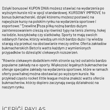
Dzięki bonusowi KUPON DNIA możesz stawiać na wydarzenia po
wyższym kursie niż w opcji standardowej. KURSOWY IMPROVE to
bonus bukmacherski, dzięki któremu możesz postawić na
najwyższe kursy na polskim rynku na wydarzenia sportowe i
esportowe.” “[newline]Poza piłką nożną bardzo dużym
zainteresowaniem cieszą się również typy na tenis ziemny, hokej
na lodzie, koszykówkę czy siatkówkę. Sporty te mają swoich
oddanych fanów, którzy wiedzą um nich bardzo dużo i tę wiedzę
starają się przekuć na obstawianie meczy online. Oferta zakładów
bukmacherskich Betcris watts każdym z wymienionych
przypadków to dziesiątki ciekawych rozszerzeń.
“Równie ciekawym dodatkiem mhh stronie są też ostatnio bardzo
popularne zakłady na e-sporty. Większość legalnych bukmacherów
oferuje specjalne zakłady na wydarzenia sportowe, które w ramach
oferty powitalnej można obstawiać po wyższym kursie. Na
przykład często rocket little league można znaleźć watts ofercie
bukmacherów, którzy dopiero zaczynają swoją działalność na
naszym rynku.
İÇERİĞİ PAYLAŞ