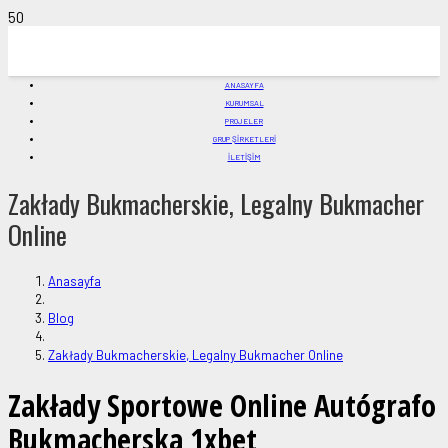
ANASAYFA
KURUMSAL
PROJELER
GRUP ŞİRKETLERİ
İLETIŞIM
Zakłady Bukmacherskie, Legalny Bukmacher
Online
Anasayfa
Blog
Zakłady Bukmacherskie, Legalny Bukmacher Online
Zakłady Sportowe Online Autógrafo
Bukmacherska 1xbet