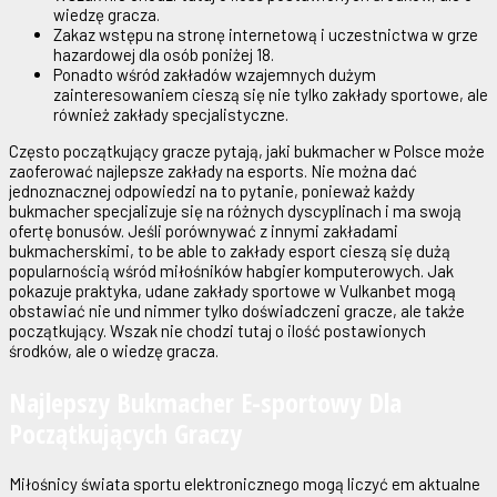
wiedzę gracza.
Zakaz wstępu na stronę internetową i uczestnictwa w grze
hazardowej dla osób poniżej 18.
Ponadto wśród zakładów wzajemnych dużym
zainteresowaniem cieszą się nie tylko zakłady sportowe, ale
również zakłady specjalistyczne.
Często początkujący gracze pytają, jaki bukmacher w Polsce może
zaoferować najlepsze zakłady na esports. Nie można dać
jednoznacznej odpowiedzi na to pytanie, ponieważ każdy
bukmacher specjalizuje się na różnych dyscyplinach i ma swoją
ofertę bonusów. Jeśli porównywać z innymi zakładami
bukmacherskimi, to be able to zakłady esport cieszą się dużą
popularnością wśród miłośników habgier komputerowych. Jak
pokazuje praktyka, udane zakłady sportowe w Vulkanbet mogą
obstawiać nie und nimmer tylko doświadczeni gracze, ale także
początkujący. Wszak nie chodzi tutaj o ilość postawionych
środków, ale o wiedzę gracza.
Najlepszy Bukmacher E-sportowy Dla
Początkujących Graczy
Miłośnicy świata sportu elektronicznego mogą liczyć em aktualne