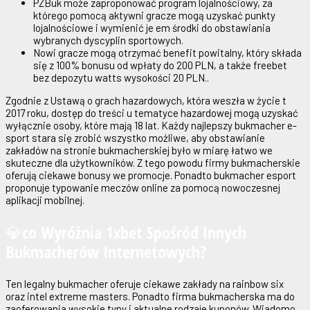
PZBuk może zaproponować program lojalnościowy, za
którego pomocą aktywni gracze mogą uzyskać punkty
lojalnościowe i wymienić je em środki do obstawiania
wybranych dyscyplin sportowych.
Nowi gracze mogą otrzymać benefit powitalny, który składa
się z 100% bonusu od wpłaty do 200 PLN, a także freebet
bez depozytu watts wysokości 20 PLN..
Zgodnie z Ustawą o grach hazardowych, która weszła w życie t
2017 roku, dostęp do treści u tematyce hazardowej mogą uzyskać
wyłącznie osoby, które mają 18 lat. Każdy najlepszy bukmacher e-
sport stara się zrobić wszystko możliwe, aby obstawianie
zakładów na stronie bukmacherskiej było w miarę łatwo we
skuteczne dla użytkowników. Z tego powodu firmy bukmacherskie
oferują ciekawe bonusy we promocje. Ponadto bukmacher esport
proponuje typowanie meczów online za pomocą nowoczesnej
aplikacji mobilnej.
💎co Wyróżnia 1xbet Spośród Innych
Bukmacherów Internetowych?
Ten legalny bukmacher oferuje ciekawe zakłady na rainbow six
oraz intel extreme masters. Ponadto firma bukmacherska ma do
zaoferowania wysokie typy i aktualne rodzaje kuponów. Wiadomo,