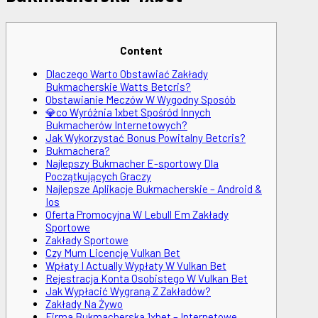
Content
Dlaczego Warto Obstawiać Zakłady
Bukmacherskie Watts Betcris?
Obstawianie Meczów W Wygodny Sposób
💎co Wyróżnia 1xbet Spośród Innych
Bukmacherów Internetowych?
Jak Wykorzystać Bonus Powitalny Betcris?
Bukmachera?
Najlepszy Bukmacher E-sportowy Dla
Początkujących Graczy
Najlepsze Aplikacje Bukmacherskie – Android &
Ios
Oferta Promocyjna W Lebull Em Zakłady
Sportowe
Zakłady Sportowe
Czy Mum Licencję Vulkan Bet
Wpłaty I Actually Wypłaty W Vulkan Bet
Rejestracja Konta Osobistego W Vulkan Bet
Jak Wypłacić Wygraną Z Zakładów?
Zakłady Na Żywo
Firma Bukmacherska 1xbet – Internetowe