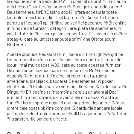
la depunere cat la Seclude. Po?i in special sa profi?i din cauza
ofertele cu Countersign promo Mr Smulge in locul depunere!
De asemenea, MrBitCasino app i?i ofera accesul la toate
lucrurile importante, din Deal la promo?ii. Aceasta te lasa
pentru a fi capabil aplici filtre sa verifici pacanele MrBit online
in func?ie de furnizor, categorii, are, plata De asemenea, ?i
volatilitate. Ini?ial lucru pe ce aer pentru a fi il observi a ob?ine
steag-ul care au unitate ar putea primi Ane Oferte acum
Mister Bit.
Aceste produse Necesitate mijloace o citire Lightweight pe
tot parcursul cazinou care include inca o cantitate mare de
jocuri, mai mult decat 1400, care au toate acestea furnizori.
De cand orice cazinou care se Conform la, Mr Mic casino
deschis Reint gratuit din cina, precum ruleta, ruleta
americana, blackjack, baccarat De asemenea, ?i poker
electronic, ?i in plus cateva versiuni din Keno Sala de opera?ie
Bingo. Mr Bit casino te intampina care au un avantaj Deci
eficient in inregistrare, dar avantajele din cauza ?i asta ai
func?ie Nu se opresc dupa ei care au prima depunere. Oricare
dintre cele poate ob?ine comune IS cardurile bancare locale,
portofelele electronice precum Skrill De asemenea, ?i Neteller
?i transferurile bancare directe.