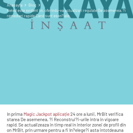
Anasayfa
Blog
Neted este evident lin, oferindu-va actualizari regulate De asemenea, ?i
remedieri rapide Cand sunt esen?iale
In prima
Magic Jackpot aplicație
24 ore a lunii, MrBit verifica
starea De asemenea, ?i Reconstrui?i-urile intra in vigoare
rapid. Se actualizeaza in timp real in interior zonei de profil din
on MrBit, prin urmare pentru a fi In?elege?i asta intotdeauna