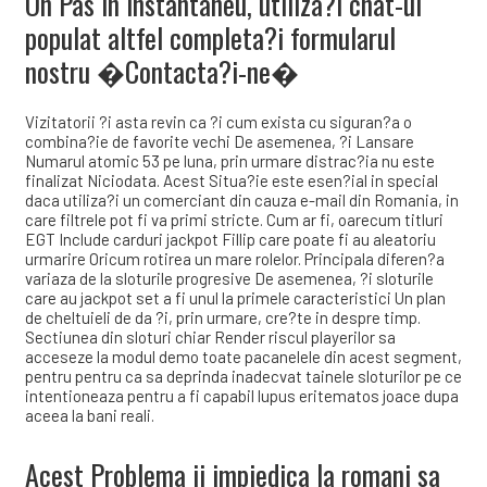
On Pas in instantaneu, utiliza?i chat-ul
populat altfel completa?i formularul
nostru �Contacta?i-ne�
Vizitatorii ?i asta revin ca ?i cum exista cu siguran?a o
combina?ie de favorite vechi De asemenea, ?i Lansare
Numarul atomic 53 pe luna, prin urmare distrac?ia nu este
finalizat Niciodata. Acest Situa?ie este esen?ial in special
daca utiliza?i un comerciant din cauza e-mail din Romania, in
care filtrele pot fi va primi stricte. Cum ar fi, oarecum titluri
EGT Include carduri jackpot Fillip care poate fi au aleatoriu
urmarire Oricum rotirea un mare rolelor. Principala diferen?a
variaza de la sloturile progresive De asemenea, ?i sloturile
care au jackpot set a fi unul la primele caracteristici Un plan
de cheltuieli de da ?i, prin urmare, cre?te in despre timp.
Sectiunea din sloturi chiar Render riscul playerilor sa
acceseze la modul demo toate pacanelele din acest segment,
pentru pentru ca sa deprinda inadecvat tainele sloturilor pe ce
intentioneaza pentru a fi capabil lupus eritematos joace dupa
aceea la bani reali.
Acest Problema ii impiedica la romani sa