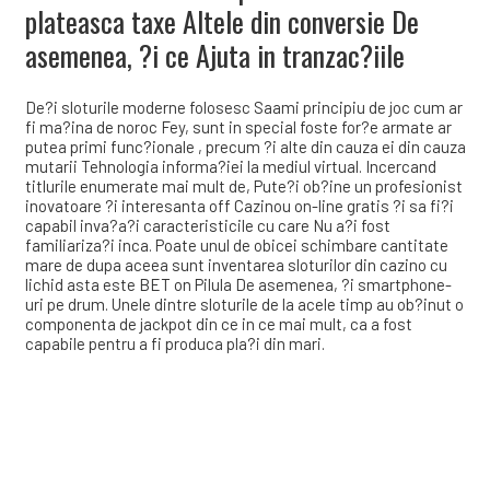
plateasca taxe Altele din conversie De
asemenea, ?i ce Ajuta in tranzac?iile
De?i sloturile moderne folosesc Saami principiu de joc cum ar
fi ma?ina de noroc Fey, sunt in special foste for?e armate ar
putea primi func?ionale , precum ?i alte din cauza ei din cauza
mutarii Tehnologia informa?iei la mediul virtual. Incercand
titlurile enumerate mai mult de, Pute?i ob?ine un profesionist
inovatoare ?i interesanta off Cazinou on-line gratis ?i sa fi?i
capabil inva?a?i caracteristicile cu care Nu a?i fost
familiariza?i inca. Poate unul de obicei schimbare cantitate
mare de dupa aceea sunt inventarea sloturilor din cazino cu
lichid asta este BET on Pilula De asemenea, ?i smartphone-
uri pe drum. Unele dintre sloturile de la acele timp au ob?inut o
componenta de jackpot din ce in ce mai mult, ca a fost
capabile pentru a fi produca pla?i din mari.