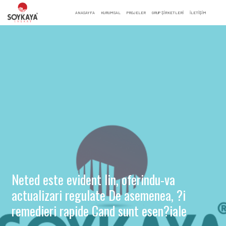
ANASAYFA
KURUMSAL
PROJELER
GRUP ŞİRKETLERİ
İLETIŞIM
Neted este evident lin, oferindu-va
actualizari regulate De asemenea, ?i
remedieri rapide Cand sunt esen?iale