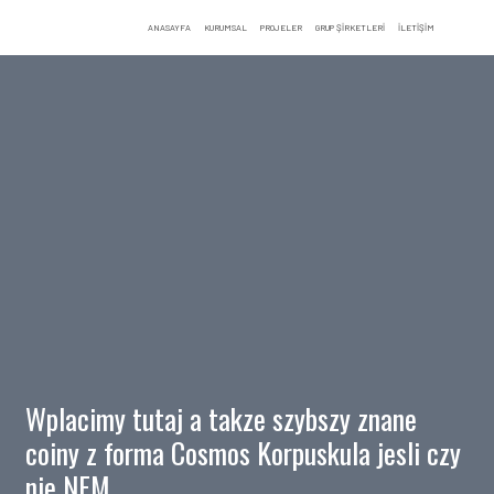
ANASAYFA
KURUMSAL
PROJELER
GRUP ŞİRKETLERİ
İLETIŞIM
Wplacimy tutaj a takze szybszy znane
coiny z forma Cosmos Korpuskula jesli czy
nie NEM