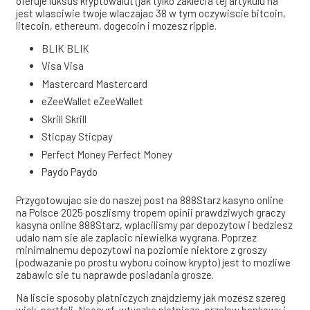
oferuje luksus kryptowalut (jak tylko zaklecia tej artykulu na
jest wlasciwie twoje wlaczajac 38 w tym oczywiscie bitcoin,
litecoin, ethereum, dogecoin i mozesz ripple.
BLIK BLIK
Visa Visa
Mastercard Mastercard
eZeeWallet eZeeWallet
Skrill Skrill
Sticpay Sticpay
Perfect Money Perfect Money
Paydo Paydo
Przygotowujac sie do naszej post na 888Starz kasyno online
na Polsce 2025 poszlismy tropem opinii prawdziwych graczy
kasyna online 888Starz, wplacilismy par depozytow i bedziesz
udalo nam sie ale zaplacic niewielka wygrana. Poprzez
minimalnemu depozytowi na poziomie niektore z groszy
(podwazanie po prostu wyboru coinow krypto) jest to mozliwe
zabawic sie tu naprawde posiadania grosze.
Na liscie sposoby platniczych znajdziemy jak mozesz szereg
wiek-portfeli, Neosurf, wtyczka platnicze, przelew bankowy i