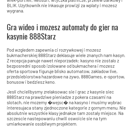
BLIK. Uzytkownik nie inkasuje prowizji za wplaty i mozesz
wygrana.
Gra wideo i mozesz automaty do gier na
kasynie 888Starz
Pod wzgledem zapewnia ci rozrywkowej i mozesz
bukmacherskiej 888Starz deklasuje wiele znanych nam kasyn.
Z recepcja panuje nawet nieporzadek: kasyno nie zostalo z
bezposredni sposob izolowane od bukmachera i mozesz
oferta sportowa figuruje blisko automatow, zakladow live,
przedsiebiorstwa hazardowe na zywo, 888Games, e-sportow,
bonusow i bedziesz keno.
Jesli chcielibysmy zrelaksowac sie i grac z kasynie siec
888Starz na prawdziwe pieniadze z pokera czasami na
slotach, nie mozemy �wejsc� na kasyno i musimy wybrac
interesujaca stany zjednoczone kategorie z gornym menu. Nie
absolutnie wszystkie klasy jednakze tam zostaly miejsce. Na
szczescie nastepowaniu chwili oswoicie sie na tym
umiarkowanie osobliwym projektem.