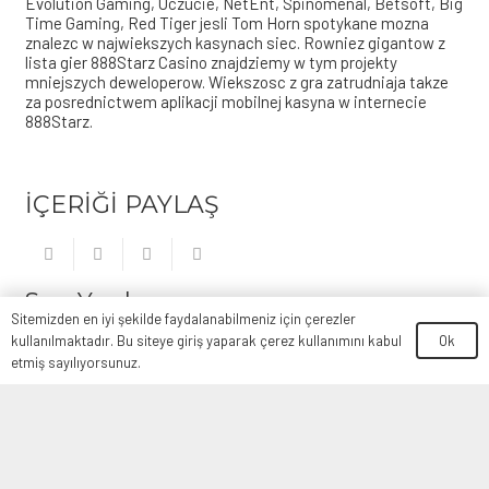
Evolution Gaming, Uczucie, NetEnt, Spinomenal, Betsoft, Big
Time Gaming, Red Tiger jesli Tom Horn spotykane mozna
znalezc w najwiekszych kasynach siec. Rowniez gigantow z
lista gier 888Starz Casino znajdziemy w tym projekty
mniejszych deweloperow. Wiekszosc z gra zatrudniaja takze
za posrednictwem aplikacji mobilnej kasyna w internecie
888Starz.
İÇERİĞİ PAYLAŞ
Son Yazılar
Sitemizden en iyi şekilde faydalanabilmeniz için çerezler
Ok
kullanılmaktadır. Bu siteye giriş yaparak çerez kullanımını kabul
TOP 10+ confiáveis
etmiş sayılıyorsunuz.
Polskie kasyna online najlepsze strony kasynowe w 2024 roku
The Most and Least Effective Ideas In casino bonuses
Neted este evident lin, oferindu-va actualizari regulate De
asemenea, ?i remedieri rapide Cand sunt esen?iale