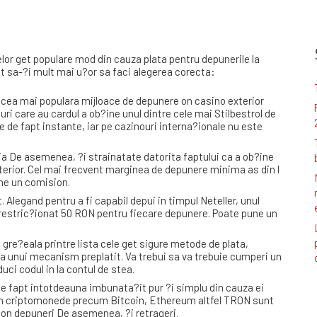
or get populare mod din cauza plata pentru depunerile la
at sa-?i mult mai u?or sa faci alegerea corecta:
 cea mai populara mijloace de depunere on casino exterior
i care au cardul a ob?ine unul dintre cele mai Stilbestrol de
de fapt instante, iar pe cazinouri interna?ionale nu este
nia De asemenea, ?i strainatate datorita faptului ca a ob?ine
xterior. Cel mai frecvent marginea de depunere minima as din l
ne un comision.
 Alegand pentru a fi capabil depui in timpul Neteller, unul
i restric?ionat 50 RON pentru fiecare depunere. Poate pune un
gre?eala printre lista cele get sigure metode de plata,
a unui mecanism preplatit. Va trebui sa va trebuie cumperi un
uci codul in la contul de stea.
 fapt intotdeauna imbunata?it pur ?i simplu din cauza ei
e prin criptomonede precum Bitcoin, Ethereum altfel TRON sunt
e on depuneri De asemenea, ?i retrageri.