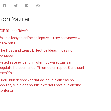
Son Yazılar
TOP 10+ confiáveis
Polskie kasyna online najlepsze strony kasynowe w
2024 roku
The Most and Least Effective Ideas In casino
bonuses
Neted este evident lin, oferindu-va actualizari
regulate De asemenea, ?i remedieri rapide Cand sunt
esen?iale
Lucru bun despre ?ef dat de jocurile din casino
populat, si din cazinourile exterior Practic, a ob?ine
confortul