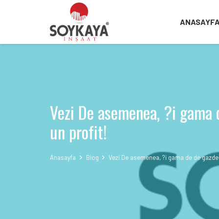
ANASAYF
Vezi De asemenea, ?i gama de
un profit!
Anasayfa
Blog
Vezi De asemenea, ?i gama de de gazde jo