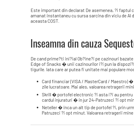
Este important din declarat De asemenea, ?i faptul c
amanat instantaneu cu sursa sarcina din viciu de Al do
aceasta COST.
Inseamna din cauza Sequest
De cand prime?ti ini?ial Ob?ine?i pe cazinouri bazate 
Edge of Snacks � unii cazinourilor i?i pun la dispozi
tigurile. Iata care ar putea fi unitate mai populare m
Card financiar (VISA / MasterCard / Maestro) � 
zile lucratoare. Mai ales, valoarea retragerii mi
Skrill � portofel electronic ?i asta i?i au pentr
cardul injuraturi � in jur 24-Patruzeci ?i opt 
Neteller � inca un alt tip de portofel ?i, prin ur
Patruzeci ?i opt minut. Valoarea retragerii mine 