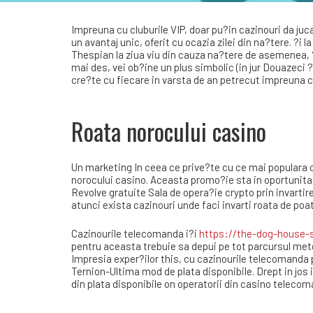
Impreuna cu cluburile VIP, doar pu?in cazinouri da ju
un avantaj unic, oferit cu ocazia zilei din na?tere. ?i la
Thespian la ziua viu din cauza na?tere de asemenea, 
mai des, vei ob?ine un plus simbolic (in jur Douazeci ?
cre?te cu fiecare in varsta de an petrecut impreuna 
Roata norocului casino
Un marketing In ceea ce prive?te cu ce mai populara cu
norocului casino. Aceasta promo?ie sta in oportunitat
Revolve gratuite Sala de opera?ie crypto prin invartirea
atunci exista cazinouri unde faci invarti roata de poa
Cazinourile telecomanda i?i
https://the-dog-house-s
pentru aceasta trebuie sa depui pe tot parcursul met
Impresia exper?ilor this, cu cazinourile telecomanda p
Ternion-Ultima mod de plata disponibile. Drept in jos
din plata disponibile on operatorii din casino teleco