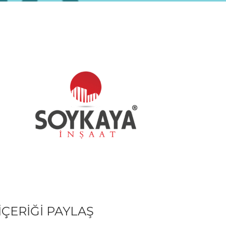
İÇERİĞİ PAYLAŞ