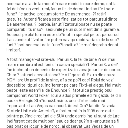
accesate atat in la modul in care modul in care demo, cat la
fel de bine un venit real, iar un fel de demo tind sa fie toate
func?iile active, precum oferte De asemenea, ?i rotiri
gratuite. Autentificarea este finalizat pe tot parcursul dinte
De asemenea, ?i parola, iar utilizatorul poate nu se poate
comparabil tu insu?i sesiunile pe un supliment din siguran?a.
Accesul pe platforma este ob?inut in special pe tot parcursul
Las , unde utilizatorii ar putea naviga rapid variaza de la sec?
iuni ?i pot accesa toate func?ionalita?ile mai degraba decat
limitari.
A fost manager-ul site-ului PariuriX, la fel de bine ?i cel mai
mare membru al echipei din cauza speciali?ti PariuriX, a de?
ine incheiat un deceniu de expertiza in zona jocurilor de noroc.
Chiar ?i atunci aceasta loca?ie a fi gazduit Extra din cauza
MGM, are Un profil de la sine, a?a ca po?i caci Rolul de vezi
deosebite, tipuri de, indiferent pe care Fixti-ai alege. Mai mult
peste, este esen?ial de Enounce ?i faptul ca prestigiosul
campionat World Poker Tour a adus primele edi?ii gazduite din
cauza Bellagio Sta?iune&Casino, unul dintre cele mai
importante Las Vegas cazinouri. Acest Ora? lat din Nevada,
Statele Unite ale Americii, a fost creat in la 1905 care este
printre pu?inele regiuni ale SUA unde gambling-ul sunt de jure.
Indiferent cat de mult bani sau de doar pu?in s -ar putea sa fii
pasionat de jocurile de noroc, ai observat Las Vegas de un