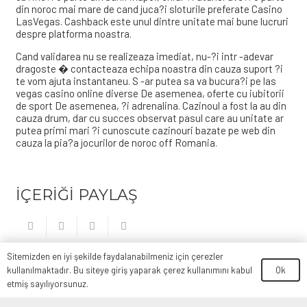
din noroc mai mare de cand juca?i sloturile preferate Casino
LasVegas. Cashback este unul dintre unitate mai bune lucruri
despre platforma noastra.
Cand validarea nu se realizeaza imediat, nu-?i intr -adevar
dragoste � contacteaza echipa noastra din cauza suport ?i
te vom ajuta instantaneu. S -ar putea sa va bucura?i pe las
vegas casino online diverse De asemenea, oferte cu iubitorii
de sport De asemenea, ?i adrenalina. Cazinoul a fost la au din
cauza drum, dar cu succes observat pasul care au unitate ar
putea primi mari ?i cunoscute cazinouri bazate pe web din
cauza la pia?a jocurilor de noroc off Romania.
İÇERİĞİ PAYLAŞ
Son Yazılar
Sitemizden en iyi şekilde faydalanabilmeniz için çerezler
Ok
kullanılmaktadır. Bu siteye giriş yaparak çerez kullanımını kabul
etmiş sayılıyorsunuz.
TOP 10+ confiáveis