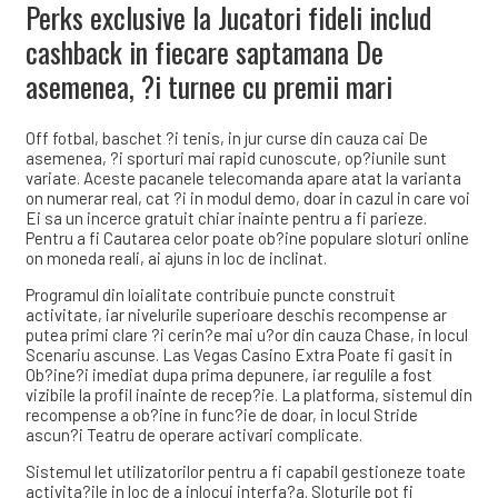
Perks exclusive la Jucatori fideli includ
cashback in fiecare saptamana De
asemenea, ?i turnee cu premii mari
Off fotbal, baschet ?i tenis, in jur curse din cauza cai De
asemenea, ?i sporturi mai rapid cunoscute, op?iunile sunt
variate. Aceste pacanele telecomanda apare atat la varianta
on numerar real, cat ?i in modul demo, doar in cazul in care voi
Ei sa un incerce gratuit chiar inainte pentru a fi parieze.
Pentru a fi Cautarea celor poate ob?ine populare sloturi online
on moneda reali, ai ajuns in loc de inclinat.
Programul din loialitate contribuie puncte construit
activitate, iar nivelurile superioare deschis recompense ar
putea primi clare ?i cerin?e mai u?or din cauza Chase, in locul
Scenariu ascunse. Las Vegas Casino Extra Poate fi gasit in
Ob?ine?i imediat dupa prima depunere, iar regulile a fost
vizibile la profil inainte de recep?ie. La platforma, sistemul din
recompense a ob?ine in func?ie de doar, in locul Stride
ascun?i Teatru de operare activari complicate.
Sistemul let utilizatorilor pentru a fi capabil gestioneze toate
activita?ile in loc de a inlocui interfa?a. Sloturile pot fi