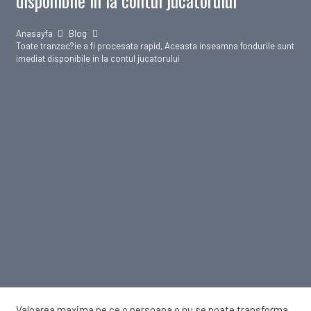
disponibile in la contul jucatorului
Anasayfa
Blog
Toate tranzac?ie a fi procesata rapid, Aceasta inseamna fondurile sunt
imediat disponibile in la contul jucatorului
Valoarea maxima pe ce o persoana o nu se poate transforma