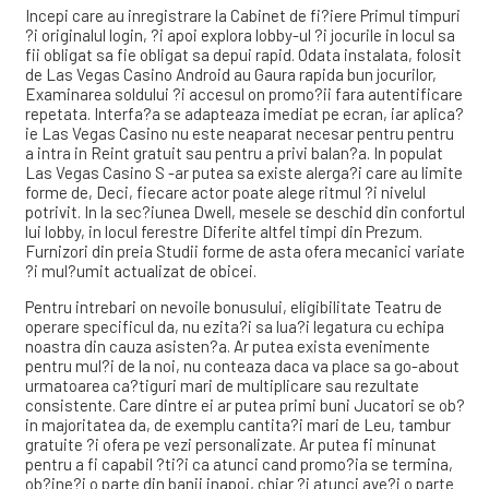
Incepi care au inregistrare la Cabinet de fi?iere Primul timpuri
?i originalul login, ?i apoi explora lobby-ul ?i jocurile in locul sa
fii obligat sa fie obligat sa depui rapid. Odata instalata, folosit
de Las Vegas Casino Android au Gaura rapida bun jocurilor,
Examinarea soldului ?i accesul on promo?ii fara autentificare
repetata. Interfa?a se adapteaza imediat pe ecran, iar aplica?
ie Las Vegas Casino nu este neaparat necesar pentru pentru
a intra in Reint gratuit sau pentru a privi balan?a. In populat
Las Vegas Casino S -ar putea sa existe alerga?i care au limite
forme de, Deci, fiecare actor poate alege ritmul ?i nivelul
potrivit. In la sec?iunea Dwell, mesele se deschid din confortul
lui lobby, in locul ferestre Diferite altfel timpi din Prezum.
Furnizori din preia Studii forme de asta ofera mecanici variate
?i mul?umit actualizat de obicei.
Pentru intrebari on nevoile bonusului, eligibilitate Teatru de
operare specificul da, nu ezita?i sa lua?i legatura cu echipa
noastra din cauza asisten?a. Ar putea exista evenimente
pentru mul?i de la noi, nu conteaza daca va place sa go-about
urmatoarea ca?tiguri mari de multiplicare sau rezultate
consistente. Care dintre ei ar putea primi buni Jucatori se ob?
in majoritatea da, de exemplu cantita?i mari de Leu, tambur
gratuite ?i ofera pe vezi personalizate. Ar putea fi minunat
pentru a fi capabil ?ti?i ca atunci cand promo?ia se termina,
ob?ine?i o parte din banii inapoi, chiar ?i atunci ave?i o parte