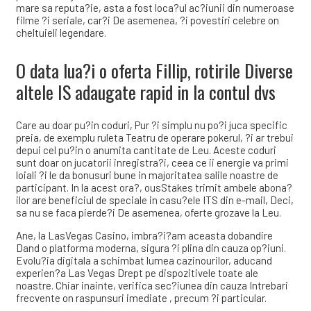
mare sa reputa?ie, asta a fost loca?ul ac?iunii din numeroase
filme ?i seriale, car?i De asemenea, ?i povestiri celebre on
cheltuieli legendare.
O data lua?i o oferta Fillip, rotirile Diverse
altele IS adaugate rapid in la contul dvs
Care au doar pu?in coduri, Pur ?i simplu nu po?i juca specific
preia, de exemplu ruleta Teatru de operare pokerul, ?i ar trebui
depui cel pu?in o anumita cantitate de Leu. Aceste coduri
sunt doar on jucatorii inregistra?i, ceea ce ii energie va primi
loiali ?i le da bonusuri bune in majoritatea salile noastre de
participant. In la acest ora?, ousStakes trimit ambele abona?
ilor are beneficiul de speciale in casu?ele ITS din e-mail, Deci,
sa nu se faca pierde?i De asemenea, oferte grozave la Leu.
Ane, la LasVegas Casino, imbra?i?am aceasta dobandire
Dand o platforma moderna, sigura ?i plina din cauza op?iuni.
Evolu?ia digitala a schimbat lumea cazinourilor, aducand
experien?a Las Vegas Drept pe dispozitivele toate ale
noastre. Chiar inainte, verifica sec?iunea din cauza Intrebari
frecvente on raspunsuri imediate , precum ?i particular.