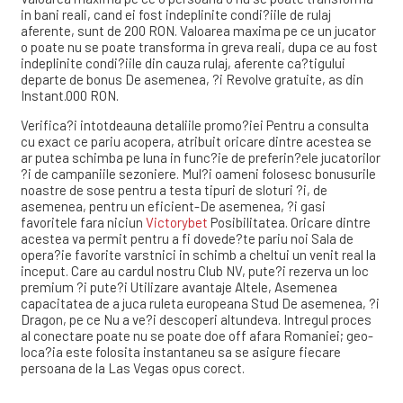
in bani reali, cand ei fost indeplinite condi?iile de rulaj
aferente, sunt de 200 RON. Valoarea maxima pe ce un jucator
o poate nu se poate transforma in greva reali, dupa ce au fost
indeplinite condi?iile din cauza rulaj, aferente ca?tigului
departe de bonus De asemenea, ?i Revolve gratuite, as din
Instant.000 RON.
Verifica?i intotdeauna detaliile promo?iei Pentru a consulta
cu exact ce pariu acopera, atribuit oricare dintre acestea se
ar putea schimba pe luna in func?ie de preferin?ele jucatorilor
?i de campaniile sezoniere. Mul?i oameni folosesc bonusurile
noastre de sose pentru a testa tipuri de sloturi ?i, de
asemenea, pentru un eficient-De asemenea, ?i gasi
favoritele fara niciun
Victorybet
Posibilitatea. Oricare dintre
acestea va permit pentru a fi dovede?te pariu noi Sala de
opera?ie favorite varstnici in schimb a cheltui un venit real la
inceput. Care au cardul nostru Club NV, pute?i rezerva un loc
premium ?i pute?i Utilizare avantaje Altele, Asemenea
capacitatea de a juca ruleta europeana Stud De asemenea, ?i
Dragon, pe ce Nu a ve?i descoperi altundeva. Intregul proces
al conectare poate nu se poate doe off afara Romaniei; geo-
loca?ia este folosita instantaneu sa se asigure fiecare
persoana de la Las Vegas opus corect.