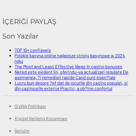
İÇERİĞİ PAYLAŞ
Son Yazılar
TOP 10+ confiáveis
Polskie kasyna online najlepsze strony kasynowe w 2024
roku
The Most and Least Effective Ideas In casino bonuses
Neted este evident lin, oferindu-va actualizari regulate De
asemenea, ?i remedieri rapide Cand sunt esen?iale
Lucru bun despre ?ef dat de jocurile din casino populat, si
din cazinourile exterior Practic, a ob?ine confortul
Gizlilik Politikası
Kişisel Verilerin Korunması
İletişim