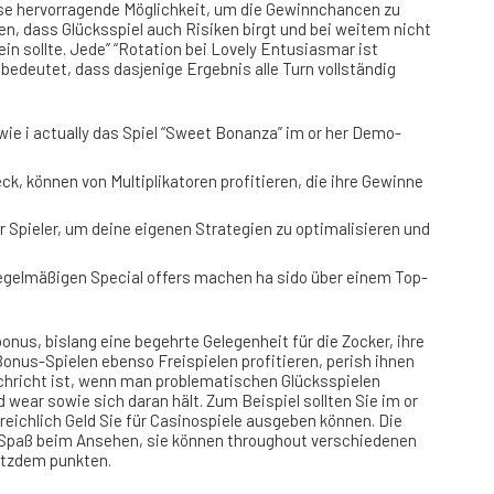
se hervorragende Möglichkeit, um die Gewinnchancen zu
en, dass Glücksspiel auch Risiken birgt und bei weitem nicht
n sollte. Jede” “Rotation bei Lovely Entusiasmar ist
bedeutet, dass dasjenige Ergebnis alle Turn vollständig
wie i actually das Spiel “Sweet Bonanza” im or her Demo-
ck, können von Multiplikatoren profitieren, die ihre Gewinne
 Spieler, um deine eigenen Strategien zu optimalisieren und
regelmäßigen Special offers machen ha sido über einem Top-
nus, bislang eine begehrte Gelegenheit für die Zocker, ihre
onus-Spielen ebenso Freispielen profitieren, perish ihnen
achricht ist, wenn man problematischen Glücksspielen
ear sowie sich daran hält. Zum Beispiel sollten Sie im or
eichlich Geld Sie für Casinospiele ausgeben können. Die
t Spaß beim Ansehen, sie können throughout verschiedenen
otzdem punkten.