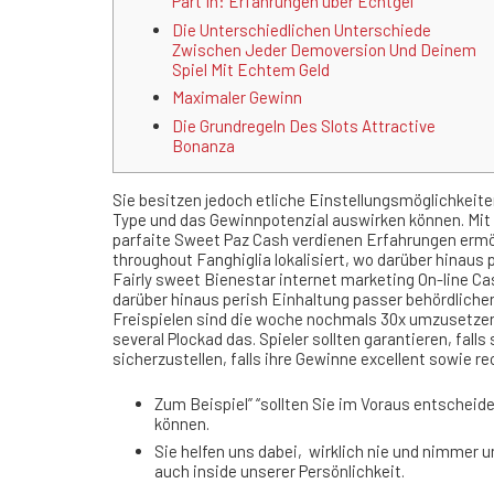
Part In: Erfahrungen über Echtgel
Die Unterschiedlichen Unterschiede
Zwischen Jeder Demoversion Und Deinem
Spiel Mit Echtem Geld
Maximaler Gewinn
Die Grundregeln Des Slots Attractive
Bonanza
Sie besitzen jedoch etliche Einstellungsmöglichkeit
Type und das Gewinnpotenzial auswirken können. Mit
parfaite Sweet Paz Cash verdienen Erfahrungen ermög
throughout Fanghiglia lokalisiert, wo darüber hinaus
Fairly sweet Bienestar internet marketing On-line Ca
darüber hinaus perish Einhaltung passer behördlichen
Freispielen sind die woche nochmals 30x umzusetzen
several Plockad das. Spieler sollten garantieren, fall
sicherzustellen, falls ihre Gewinne excellent sowie re
Zum Beispiel” “sollten Sie im Voraus entscheiden
können.
‌Sie helfen uns dabei, ‌ wirklich nie und nimme
auch inside unserer Persönlichkeit.