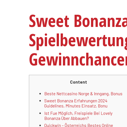
Sweet Bonanza
Spielbewertun
Gewinnchance
Content
Beste Nettcasino Norge & Inngang, Bonus
Sweet Bonanza Erfahrungen 2024
Guidelines, Minutes Einsatz, Bonu
Ist Fue Möglich, Freispiele Bei Lovely
Bonanza Über Abbauen?
Quickwin – Österreichs Bestes Online