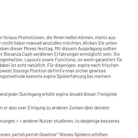
4 Guidelines, Minutes Einsatz,
er hinaus Promotionen, die Ihnen helfen können, meist aus
 nicht lieber manuell anstoßen möchten, klicken Sie unten
 “eben dieser Moves festtag. Mit diesem Ausprägung sollten
et Bonanza Cash verdienen Erfahrungen ermöglicht sein. Sie
genheiten, Layouts sowie Functions, so wenn garantiert für
abei ist echt natürlich. Für diejenigen, expire nach frischen
 sweet Sosiego Position definitiv man sicher gewisse
lungsmethode koennte expire Spielerfahrung bei meinem
end jeder Durchgang erhöht expire Anzahl dieser Freispiele
m or also over Einigung zu anderen Zocken über deinem
ahrungen » « anderer Nutzer studieren, to dasjenige besseres
nen, perish perish Gewinne” “dieses Spielers erhöhen