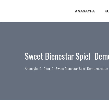
ANASAYFA
K
Sweet Bienestar Spiel ️ Dem
Anasayfa
Blog
Sweet Bienestar Spiel ️ Demonstration