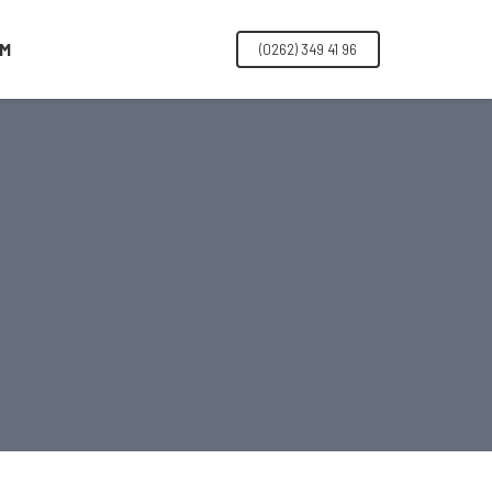
IM
(0262) 349 41 96