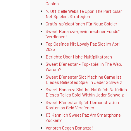
Casino
% Offizielle Website Upon The Particular
Net Spielen, Strategien
Gratis-spieloptionen Für Neue Spieler
Sweet Bonanza-gewinnrechner Funds”
“verdienen!
Top Casinos Mit Lovely Paz Slot Im April
2025
Berichte Über Hohe Multiplikatoren
Sweet Bienestar – Top-spiel In The Web,
Warum?
Sweet Bienestar Slot Machine Game Ist
Dieses Beliebtes Spiel In Jeder Schweiz
Sweet Bonanza Slot Ist Natürlich Natürlich
Dieses Tolles Spiel Within Jeder Schweiz
Sweet Bienestar Spiel ️ Demonstration
Kostenlos Geld Verdienen
⭕️ Kann Ich Sweet Paz Am Smartphone
Zocken?
Verloren Gegen Bonanza!