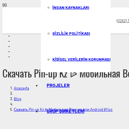
İNSAN KAYNAKLARI
(0262) 
GIZLILIK POLITIKASI
KIŞISEL VERILERIN KORUNMASI
Скачать Pin-up Kz ᐉ Мобильная Ве
PROJELER
Anasayfa
Blog
Скачать Pin-up Kz ᐉ Мобильная Версия дли Android И Ios
GRUP ŞİRKETLERİ