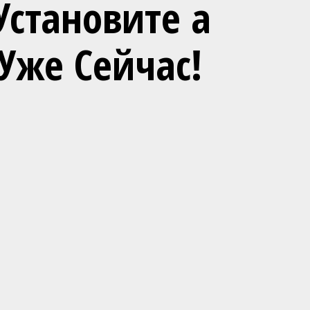
Установите а
Уже Сейчас!