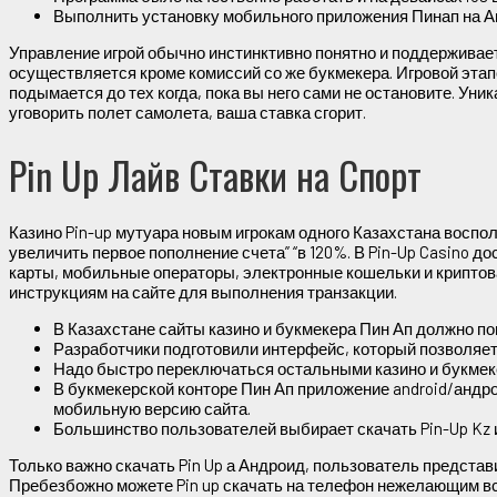
Выполнить установку мобильного приложения Пинап на Ан
Управление игрой обычно инстинктивно понятно и поддерживает
осуществляется кроме комиссий со же букмекера. Игровой этап
подымается до тех когда, пока вы него сами не остановите. Уник
уговорить полет самолета, ваша ставка сгорит.
Pin Up Лайв Ставки на Спорт
Казино Pin-up мутуара новым игрокам одного Казахстана восп
увеличить первое пополнение счета” “в 120%. В Pin-Up Casino 
карты, мобильные операторы, электронные кошельки и крипто
инструкциям на сайте для выполнения транзакции.
В Казахстане сайты казино и букмекера Пин Ап должно по
Разработчики подготовили интерфейс, который позволяет р
Надо быстро переключаться остальными казино и букмеке
В букмекерской конторе Пин Ап приложение android/андр
мобильную версию сайта.
Большинство пользователей выбирает скачать Pin-Up Kz и
Только важно скачать Pin Up а Андроид, пользователь предста
Пребезбожно можете Pin up скачать на телефон нежелающим все