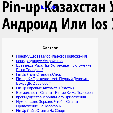
Pin-up Казахстан 
İLETIŞIM
Андроид Или Ios 
Content
Преимущества Мобильного Приложения
неподходящее Устройства
Есть ведь Риск При Установке Приложение
Бк на Телефон?
Pin Up Лайв Ставки а Спорт
Pin-up Kz Прокачает мой Первый Депозит!
Бонус До 2 500 000 ₸
Pin Up Игровые Автоматы (слоты)
Возможность Скачать Pin-up Kz На Телефон
преимущества Мобильного Приложения
Нужно разве Зеркало Чтобы Скачать
Приложение На Телефон?
Pin Up Лайв Ставки На Спорт