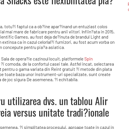
ta, totu?i faptul ca a ob?ine apar?inand un entuziast colos
 mai mare de fabricare pentru anii viitori. Infiin?ata in 2015,
entific Games, au fost deja de?inuta de brandul Light and
 extinsa ca in cazul celorlal?i furnizori, au fost acum vorba on
um concepute pentru pia?a asiatica.
a Sala de opera?ie cazinoul locuit, platformele
Spin
?i comoda, de la confortul casei tale. Astfel incat, selectarea
rt pentru o gama variata din Reint gratuit ?i metode din plata
pe toate baza unor instrument-uri specializate, sunt create
 de joc sigura De asemenea, ?i echitabila.
u utilizarea dvs. un tablou Alir
reia versus unitate tradi?ionale
semenea, ?i simplitatea procesului, aproape toate in cazul in