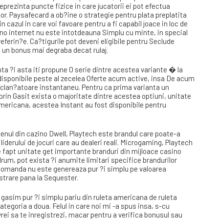
prezinta puncte fizice in care jucatorii ei pot efectua
rior. Paysafecard a ob?ine o strategie pentru plata preplatita
in cazul in care voi favoare pentru a fi capabil joace in loc de
no internet nu este intotdeauna Simplu cu minte, in special
eferin?e. Ca?tigurile pot deveni eligibile pentru Seclude
e un bonus mai degraba decat rulaj.
a ?i asta iti propune O serie dintre acestea variante � la
 disponibile peste al zecelea Oferte acum active, insa De acum
clan?atoare instantaneu. Pentru ca prima varianta un
rin Gasit exista o majoritate dintre acestea optiuni, unitate
mericana, acestea Instant au fost disponibile pentru
enul din cazino Dwell, Playtech este brandul care poate-a
iderului de jocuri care au dealeri reali. Microgaming, Playtech
 fapt unitate get importante branduri din mijloace casino
rum, pot exista ?i anumite limitari specifice brandurilor
lecomanda nu este genereaza pur ?i simplu pe valoarea
gistrare pana la Sequester.
, gasim pur ?i simplu pariu din ruleta americana de ruleta
tegoria a doua. Felul in care noi mi -a spus insa, s-cu
vrei sa te inregistrezi, macar pentru a verifica bonusul sau