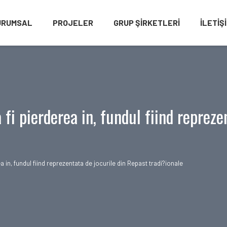
URUMSAL
PROJELER
GRUP ŞİRKETLERİ
İLETIŞ
 fi pierderea in, fundul fiind repreze
ea in, fundul fiind reprezentata de jocurile din Repast tradi?ionale