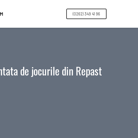
IM
(0262) 349 41 96
ntata de jocurile din Repast