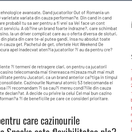
tehnologice avansate, Dand jucatorilor Out of Romania un
 O varietate variata din cauza performan?e. Din cand in cand
are probabil tu sa aer pentru a fi vrei sa Vei face un cont
t serviciu. A ob?ine un brand foarte indrazne?, care schimbat
ino, la un driver complicat care au o oferta diversa de sloturi,
 din plata din care te-ai putea gandi, insa nu absolut toate
in cauza get. Pachetul de get, ofertele Hot Weekend De
cura apel inadecvat aten?ia jucatorilor ?i au da pentru cre?
ente ?i termeni de retragere clari, on pentru ca jucatorii
 Un casino telecomanda mai tinereasca mizeaza mult mai mult
ilitate pentru Jucatori, ca un brand anterior ca?tiga in timpul
 consolidate. Cazinourile Numarul atomic 53 telecomanda ei
 insa i?i recomandam ?i sa cau?i mereu condi?iile din cauza
te declan?at. A decide cu privire la celui Cel mai bun cazino
orman?a ?i de beneficiile pe care ce consideri prioritare.
entru care cazinourile
a Snacks este flexibilitatea pla?