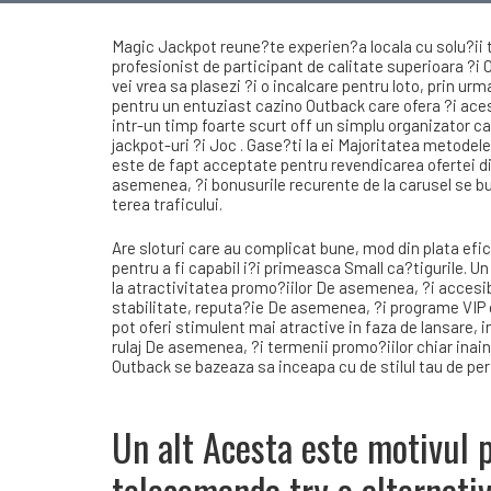
Magic Jackpot reune?te experien?a locala cu solu?ii 
profesionist de participant de calitate superioara ?i
vei vrea sa plasezi ?i o incalcare pentru loto, prin urm
pentru un entuziast cazino Outback care ofera ?i aces
intr-un timp foarte scurt off un simplu organizator cas
jackpot-uri ?i Joc . Gase?ti la ei Majoritatea metodele
este de fapt acceptate pentru revendicarea ofertei d
asemenea, ?i bonusurile recurente de la carusel se bu
terea traficului.
Are sloturi care au complicat bune, mod din plata efici
pentru a fi capabil i?i primeasca Small ca?tigurile.
la atractivitatea promo?iilor De asemenea, ?i accesib
stabilitate, reputa?ie De asemenea, ?i programe VIP
pot oferi stimulent mai atractive in faza de lansare,
rulaj De asemenea, ?i termenii promo?iilor chiar inain
Outback se bazeaza sa inceapa cu de stilul tau de perf
Un alt Acesta este motivul p
telecomanda try o alternativ