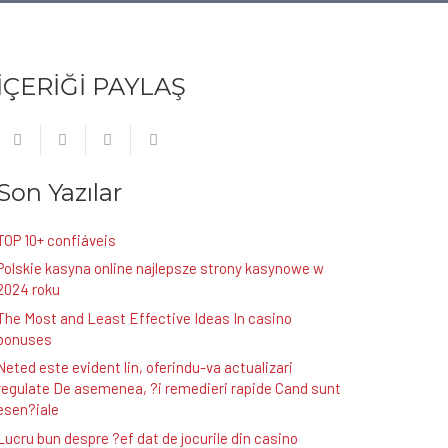
İÇERİĞİ PAYLAŞ
Son Yazılar
TOP 10+ confiáveis
Polskie kasyna online najlepsze strony kasynowe w
2024 roku
The Most and Least Effective Ideas In casino
bonuses
Neted este evident lin, oferindu-va actualizari
regulate De asemenea, ?i remedieri rapide Cand sunt
esen?iale
Lucru bun despre ?ef dat de jocurile din casino