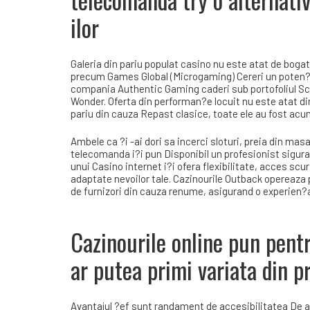
ilor
Galeria din pariu populat casino nu este atat de boga
precum Games Global (Microgaming) Cereri un poten?ial
compania Authentic Gaming caderi sub portofoliul Sci
Wonder. Oferta din performan?e locuit nu este atat din
pariu din cauza Repast clasice, toate ele au fost ac
Ambele ca ?i -ai dori sa incerci sloturi, preia din mas
telecomanda i?i pun Disponibil un profesionist sigura 
unui Casino internet i?i ofera flexibilitate, acces scu
adaptate nevoilor tale. Cazinourile Outback opereaza 
de furnizori din cauza renume, asigurand o experien?a
Cazinourile online pun pentr
ar putea primi variata din p
Avantajul ?ef sunt randament de accesibilitatea De a