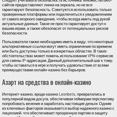
сайтов предоставляют линки на зеркала, но не все
гарантируют безопасность. Советуется использовать только
проверенные платформы или подключиться к уведомлениям
от самого игорного заведения, чтобы всегда иметь под рукой
актуальные данные. Такое не просто гарантирует доступ к
вашим играм, а также обезопасит от потенциальных рисков
безопасности.
Пользователи также необходимо иметь в виду, что некоторые
альтернативные ссылки могут иметь ограничения по времени
или быть доступны только в конкретных областях. В таких
обстоятельствах может помочь использование VPN-сервисов
для смены IP-адресации. Данный дополнительный шаг к тому,
чтобы оставаться в игре и получать удовольствие от всеми
преимуществами онлайн-казино без барьеров.
Азарт на средства в онлайн-казино
Интернет-казино, вроде казино Leonbets, превратились в
популярной видом досуга, обеспечивая геймерам перспективу
попробовать везение и заработать настоящие деньги. Одним
из ключевых факторов оказывается выбор надежного казино с
лицензией, что обеспечивает прозрачную партию и защиту