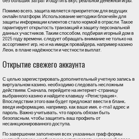
без больших затрат и ощутить вкус реальной денежной игры.
Помимо всего, защита является приоритетом для ведущих
онлайн платформ. Использование методики блокчейн для
защиты информации клиентов стало нормой в отрасли. Такое
гарантирует открытость транзакций и защиту персональной
данных участников. Таким способом, подбирая игорный дом в
2025 году времени, следует обращать внимание не только на
ассортимент игр, но и на имидж провайдера, например казино
Леон, в плане надёжности и честности выплат.
Открытие свежего аккаунта
С целью зарегистрировать дополнительный учетную запись в
виртуальном казино, необходимо следовать несложным
действиям. Сначала, перейдите на интернет-страницу
выбранного казино и найдите клавишу «Регистрация».
Впоследствии этого вам будет предложат ввести в бланк,
введя информацию, например, как ваше имя, e-mail адрес и
пароль. Важно учитывать, что пароль обязан быть
безопасным, чтобы защитить ваш профиль от
несанкционированного доступа.
По завершении заполнения всех указанных граф формы