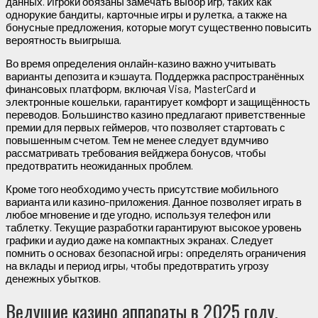
данных. Игроки обязаны замечать выбор игр, таких как
однорукие бандиты, карточные игры и рулетка, а также на
бонусные предложения, которые могут существенно повысить
вероятность выигрыша.
Во время определения онлайн-казино важно учитывать
варианты депозита и кэшаута. Поддержка распространённых
финансовых платформ, включая Visa, MasterCard и
электронные кошельки, гарантирует комфорт и защищённость
переводов. Большинство казино предлагают приветственные
премии для первых геймеров, что позволяет стартовать с
повышенным счетом. Тем не менее следует вдумчиво
рассматривать требования вейджера бонусов, чтобы
предотвратить неожиданных проблем.
Кроме того необходимо учесть присутствие мобильного
варианта или казино-приложения. Данное позволяет играть в
любое мгновение и где угодно, используя телефон или
таблетку. Текущие разработки гарантируют высокое уровень
графики и аудио даже на компактных экранах. Следует
помнить о основах безопасной игры: определять ограничения
на вклады и период игры, чтобы предотвратить угрозу
денежных убытков.
Ведущие казино аппараты в 2025 году.