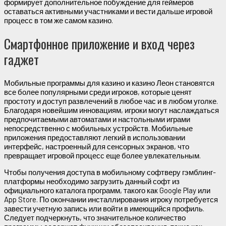
формирует дополнительное побуждение для геймеров
оставаться активными участниками и вести дальше игровой
процесс в том же самом казино.
Смартфонное приложение и вход через
гаджет
Мобильные программы для казино и казино Леон становятся
все более популярными среди игроков, которые ценят
простоту и доступ развлечений в любое час и в любом уголке.
Благодаря новейшим инновациям, игроки могут наслаждаться
предпочитаемыми автоматами и настольными играми
непосредственно с мобильных устройств. Мобильные
приложения предоставляют легкий в использовании
интерфейс, настроенный для сенсорных экранов, что
превращает игровой процесс еще более увлекательным.
Чтобы получения доступа в мобильному софтверу гэмблинг-
платформы необходимо загрузить данный софт из
официального каталога программ, такого как Google Play или
App Store. По окончании инсталлирования игроку потребуется
завести учетную запись или войти в имеющийся профиль.
Следует подчеркнуть, что значительное количество