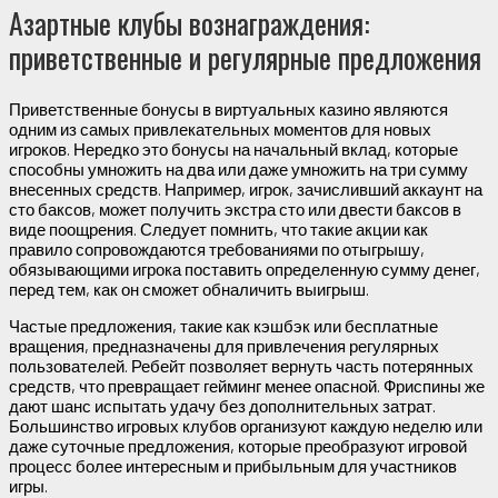
Азартные клубы вознаграждения:
приветственные и регулярные предложения
Приветственные бонусы в виртуальных казино являются
одним из самых привлекательных моментов для новых
игроков. Нередко это бонусы на начальный вклад, которые
способны умножить на два или даже умножить на три сумму
внесенных средств. Например, игрок, зачисливший аккаунт на
сто баксов, может получить экстра сто или двести баксов в
виде поощрения. Следует помнить, что такие акции как
правило сопровождаются требованиями по отыгрышу,
обязывающими игрока поставить определенную сумму денег,
перед тем, как он сможет обналичить выигрыш.
Частые предложения, такие как кэшбэк или бесплатные
вращения, предназначены для привлечения регулярных
пользователей. Ребейт позволяет вернуть часть потерянных
средств, что превращает гейминг менее опасной. Фриспины же
дают шанс испытать удачу без дополнительных затрат.
Большинство игровых клубов организуют каждую неделю или
даже суточные предложения, которые преобразуют игровой
процесс более интересным и прибыльным для участников
игры.