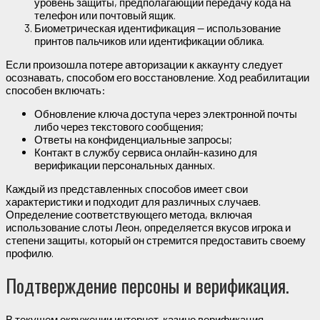
уровень защиты, предполагающий передачу кода на
телефон или почтовый ящик.
Биометрическая идентификация — использование
принтов пальчиков или идентификации облика.
Если произошла потере авторизации к аккаунту следует
осознавать, способом его восстановление. Ход реабилитации
способен включать:
Обновление ключа доступа через электронной почты
либо через текстового сообщения;
Ответы на конфиденциальные запросы;
Контакт в службу сервиса онлайн-казино для
верификации персональных данных.
Каждый из представленных способов имеет свои
характеристики и подходит для различных случаев.
Определение соответствующего метода, включая
использование слоты Леон, определяется вкусов игрока и
степени защиты, который он стремится предоставить своему
профилю.
Подтверждение персоны и верификация.
В текущем окружении интернет-казино верификация