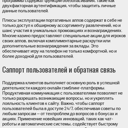
программы содержат функции обезопасивания, такие как
двухфакторная аутентификация, чтобы защитить личные
данные пользователей.
Плюсы эксплуатации портативных аппов содержат в себе не
только доступ к обширному ассортименту развлечений, но и
шанс участия в уникальных промоакциях и вознаграждениях.
Многие казино предоставляют специальные акции для игроков
своих аппов, включая комплиментарные раскрутки или
дополнительные вознаграждения за вклады. Это
обеспечивает игру на телефон не только комфортной, но и
более доходной для пользователей.
Саппорт пользователей и обратная связь
Поддержка клиентов выполняет основную роль в успешной
деятельности каждого онлайн гэмблинг-платформы.
Продуктивная коммуникация с пользователями позволяет не
только разрешать возникающие вопросы, но и укреплять
лояльность клиентов к сайту. Важно, чтобы саппорт
пользователей была в доступе 24/7, обеспечивая советы по
любым запросам — от техпроблем до вопросов о бонусах и
акциях. Применение новейших инноваций, таких как чат-
роботы и автоматические системы, содействует быстрому