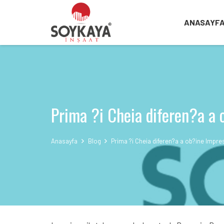
ANASAYF
Prima ?i Cheia diferen?a a 
Anasayfa
Blog
Prima ?i Cheia diferen?a a ob?ine Impres