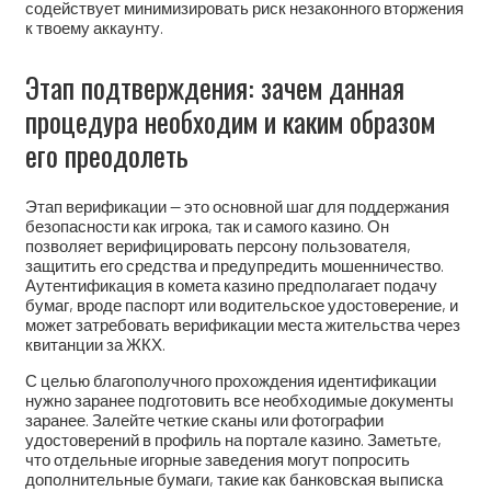
содействует минимизировать риск незаконного вторжения
к твоему аккаунту.
Этап подтверждения: зачем данная
процедура необходим и каким образом
его преодолеть
Этап верификации — это основной шаг для поддержания
безопасности как игрока, так и самого казино. Он
позволяет верифицировать персону пользователя,
защитить его средства и предупредить мошенничество.
Аутентификация в комета казино предполагает подачу
бумаг, вроде паспорт или водительское удостоверение, и
может затребовать верификации места жительства через
квитанции за ЖКХ.
С целью благополучного прохождения идентификации
нужно заранее подготовить все необходимые документы
заранее. Залейте четкие сканы или фотографии
удостоверений в профиль на портале казино. Заметьте,
что отдельные игорные заведения могут попросить
дополнительные бумаги, такие как банковская выписка