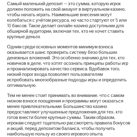
Самый маленький депозит — это сумма, которую игрок
должен положить на свой аккаунт в виртуальном казино,
чтобы начать играть. Наименьшие внесения могут
колебаться с учётом ресурса, но часто стартуют от 5 или
10 баксов. Такое делает онлайн-казино доступными для
обширной аудитории, включая тех, кто не хочет ставить
крупные деньги.
Одним среди основных моментов минимум взноса
оказывается шанс проверить систему безо больших
денежных вложений. Это особенно значимо для тех, кто
новичков в деле, что хотят осознать принципы работы игр
и проанализировать качество сервиса. Вдобавок того,
низкий порог входа позволяет пользователям
испробовать многообразные подходы игры и определить
оптимальную.
Тем не менее стоит принимать во внимание, что с самом
низком взносе поощрения и программы могут оказаться
менее привлекательными. Большинство казино
предоставляют улучшенные предложения для тех, кто
готов внести более крупные суммы. Таким образом,
игрокам следует тщательно рассмотреть правила бонусов
и акций, перед депозитом баланса, чтобы получить
наибольшую пользу из своего игрового опыта.