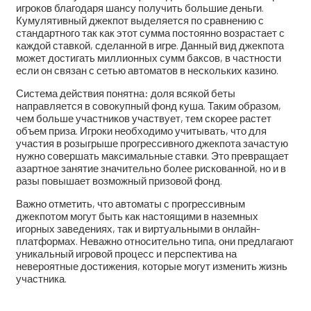
игроков благодаря шансу получить большие деньги.
Кумулятивный джекпот выделяется по сравнению с
стандартного так как этот сумма постоянно возрастает с
каждой ставкой, сделанной в игре. Данный вид джекпота
может достигать миллионных сумм баксов, в частности
если он связан с сетью автоматов в нескольких казино.
Система действия понятна: доля всякой беты
направляется в совокупный фонд куша. Таким образом,
чем больше участников участвует, тем скорее растет
объем приза. Игроки необходимо учитывать, что для
участия в розыгрыше прогрессивного джекпота зачастую
нужно совершать максимальные ставки. Это превращает
азартное занятие значительно более рискованной, но и в
разы повышает возможный призовой фонд.
Важно отметить, что автоматы с прогрессивным
джекпотом могут быть как настоящими в наземных
игорных заведениях, так и виртуальными в онлайн-
платформах. Неважно относительно типа, они предлагают
уникальный игровой процесс и перспектива на
невероятные достижения, которые могут изменить жизнь
участника.