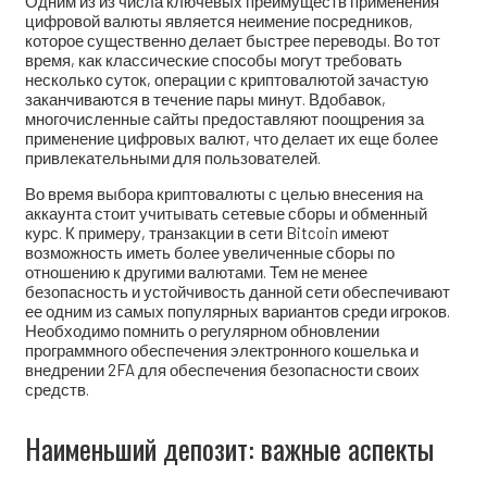
Одним из из числа ключевых преимуществ применения
цифровой валюты является неимение посредников,
которое существенно делает быстрее переводы. Во тот
время, как классические способы могут требовать
несколько суток, операции с криптовалютой зачастую
заканчиваются в течение пары минут. Вдобавок,
многочисленные сайты предоставляют поощрения за
применение цифровых валют, что делает их еще более
привлекательными для пользователей.
Во время выбора криптовалюты с целью внесения на
аккаунта стоит учитывать сетевые сборы и обменный
курс. К примеру, транзакции в сети Bitcoin имеют
возможность иметь более увеличенные сборы по
отношению к другими валютами. Тем не менее
безопасность и устойчивость данной сети обеспечивают
ее одним из самых популярных вариантов среди игроков.
Необходимо помнить о регулярном обновлении
программного обеспечения электронного кошелька и
внедрении 2FA для обеспечения безопасности своих
средств.
Наименьший депозит: важные аспекты