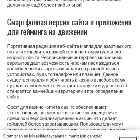
делая игру ещё более прибыльной.
Смартфонная версия сайта и приложения
для гейминга на движении
Портативная редакция веб-сайта и аппа для азартных игр
на пути становятся важной компонентом актуального
игорного опыта. Респонсивный интерфейс мобильных
вариантов дает возможность игрокам наслаждаться
излюбленными азартными играми на разнообразных
устройствах, будь то телефон или планшет. Данное
существенно для любят играть в казино в любое время
суток и в любом месте. Быстрота загрузки и удобство UI
становятся важнейшими критериями при определении
сайта.
Софт для казино kometa casino обеспечивают
эксклюзивные возможности, такие как извещения о
премиях и персонализированные акции, что делает
геймплей более захватывающим. Пользователи могут
легко управлять своими счетами, отслеживать историю
ставок и принимать участие в соревнованиях с
Sitemizden en iyi şekilde faydalanabilmeniz için çerezler