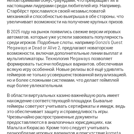
неповторимыми бонус-раундами, что превращает их в
настоящими лидерами среди любителей игр. Например,
Старбёрст прославился своей незамысловатой
механикой и способностью выигрыша в обе стороны, что
увеличивает возможности на получение крупных призов.
В 2025 году на рынок появились свежие версии игровых
автоматов, которые уже успели завоевать популярность
среди игроков. Подобные слоты, например Gonzo’s Quest
Megaways и Dead or Alive 2, предлагают новаторские
возможности, включая дополнительные линии выплат и
мультипликаторы. Технология Megaways позволяет
формировать тысячи победных вариантов, обеспечивая
всякую игру особенной. Новые релизы всё ещё удивлять
геймеров не только усовершенствованной визуализацией,
но и более сложными системами, что делает геймплей
еще более увлекательным.
В области виртуальных казино важнейшую роль имеет
нахождение соответствующей площадки. Бывалые
геймеры советуют учитывать сертификаты и имидж, ведь
это обеспечивает защиту и справедливость игры.
Чрезвычайно распространенные документы
предоставляются в аналогичных юрисдикциях, как
Мальта и Кюрасао. Кроме того следует учитывать
разнообразие игровых вариантов и присутствие kometa