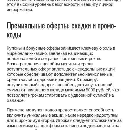
этом высокий уровень безопасности и защиту личной
информации.
Премиальные оферты: скидки и промо-
коды
Купоны и бонусные оферы занимают ключевую роль в
мире онлайн-казино, завлекая начинающих
пользователей и сохраняя постоянных игроков.
Вознаграждения способны меняться среди
вступительных оферт вплоть до еженедельных акций,
которые обеспечивают дополнительно начисленные
средства либо даровые вращения. К примеру,
вступительный подарок способен достигнуть полной
суммы от начального вклада максимум 5000 рублей, что
позволяет игрокам стартовать с удвоенной суммой на
балансе.
Применение купон-кодов предоставляет способность
включить уникальные акции, какие нередко недоступны
для широкой аудитории. Игрокам следует отслеживать за
изменениями на платформах казино и подписываться на