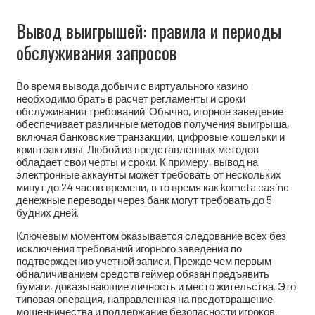
Вывод выигрышей: правила и периоды
обслуживания запросов
Во время вывода добычи с виртуального казино
необходимо брать в расчет регламенты и сроки
обслуживания требований. Обычно, игорное заведение
обеспечивает различные методов получения выигрыша,
включая банковские транзакции, цифровые кошельки и
криптоактивы. Любой из представленных методов
обладает свои черты и сроки. К примеру, вывод на
электронные аккаунты может требовать от нескольких
минут до 24 часов времени, в то время как kometa casino
денежные переводы через банк могут требовать до 5
будних дней.
Ключевым моментом оказывается следование всех без
исключения требований игорного заведения по
подтверждению учетной записи. Прежде чем первым
обналичиванием средств геймер обязан предъявить
бумаги, доказывающие личность и место жительства. Это
типовая операция, направленная на предотвращение
мошенничества и поддержание безопасности игроков.