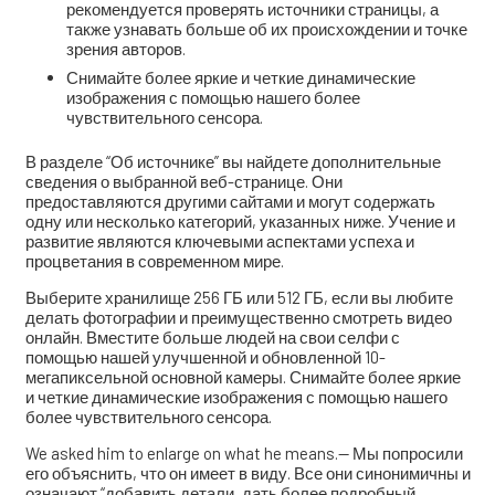
рекомендуется проверять источники страницы, а
также узнавать больше об их происхождении и точке
зрения авторов.
Снимайте более яркие и четкие динамические
изображения с помощью нашего более
чувствительного сенсора.
В разделе “Об источнике” вы найдете дополнительные
сведения о выбранной веб-странице. Они
предоставляются другими сайтами и могут содержать
одну или несколько категорий, указанных ниже. Учение и
развитие являются ключевыми аспектами успеха и
процветания в современном мире.
Выберите хранилище 256 ГБ или 512 ГБ, если вы любите
делать фотографии и преимущественно смотреть видео
онлайн. Вместите больше людей на свои селфи с
помощью нашей улучшенной и обновленной 10-
мегапиксельной основной камеры. Снимайте более яркие
и четкие динамические изображения с помощью нашего
более чувствительного сенсора.
We asked him to enlarge on what he means.— Мы попросили
его объяснить, что он имеет в виду. Все они синонимичны и
означают “добавить детали, дать более подробный,