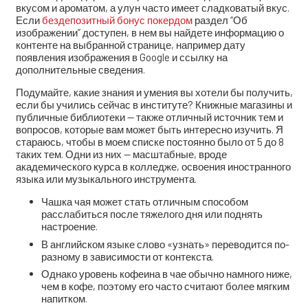
вкусом и ароматом, а улун часто имеет сладковатый вкус.
Если
бездепозитный бонус покердом
раздел “Об
изображении” доступен, в нем вы найдете информацию о
контенте на выбранной странице, например дату
появления изображения в Google и ссылку на
дополнительные сведения.
Подумайте, какие знания и умения вы хотели бы получить,
если бы учились сейчас в институте? Книжные магазины и
публичные библиотеки — также отличный источник тем и
вопросов, которые вам может быть интересно изучить. Я
стараюсь, чтобы в моем списке постоянно было от 5 до 8
таких тем. Одни из них — масштабные, вроде
академического курса в колледже, освоения иностранного
языка или музыкального инструмента.
Чашка чая может стать отличным способом
расслабиться после тяжелого дня или поднять
настроение.
В английском языке слово «узнать» переводится по-
разному в зависимости от контекста.
Однако уровень кофеина в чае обычно намного ниже,
чем в кофе, поэтому его часто считают более мягким
напитком.