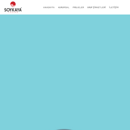
ANASAYFA
KURUMSAL
PROJELER
GRUP ŞİRKETLERİ
İLETIŞIM