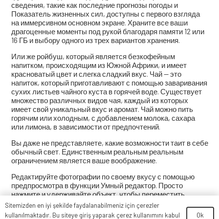
сведения, такие как последние прогнозы погоды и
Показатель жизненных сил, доступны с первого взгляда
на иммерсивном основном экране. Храните все ваши
драгоценные моменты под рукой благодаря памяти 12 или
16 ГБ и выбору одного из трех вариантов хранения.
Или же ройбуш, который является безкофейным
напитком, происходящим из Южной Африки, и имеет
красноватый цвет и слегка сладкий вкус. Чай — это
напиток, который приготавливают с помощью заваривания
сухих листьев чайного куста в горячей воде. Существует
множество различных видов чая, каждый из которых
имеет свой уникальный вкус и аромат. Чай можно пить
горячим или холодным, с добавлением молока, сахара
или лимона, в зависимости от предпочтений.
Вы даже не представляете, какие возможности таит в себе
обычный свет. Единственным реальным реальным
ограничением является ваше воображение.
Редактируйте фотографии по своему вкусу с помощью
предпросмотра в функции Умный редактор. Просто
нажмите и удерживайте объект, чтобы переместить,
стереть или увеличить его, а также отрегулировать углы
Sitemizden en iyi şekilde faydalanabilmeniz için çerezler
или заполнить фон. Раздел содержит заголовки новостей
Ok
kullanılmaktadır. Bu siteye giriş yaparak çerez kullanımını kabul