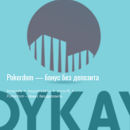
Pokerdom — бонус без депозита
Anasayfa
lesparksad.ru
ancor10
Pokerdom — бонус без депозита