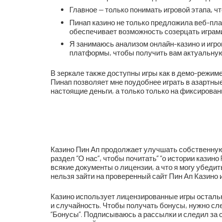
Главное — только понимать игровой этапа, ч
Пинап казино не только предложила веб-пл
обеспечивает возможность созерцать играми
Я занимаюсь анализом онлайн-казино и игро
платформы, чтобы получить вам актуальну
В зеркале также доступны игры как в демо-режиме
Пинап позволяет мне поудобнее играть в азартные
настоящие деньги, а только только на фиксирован
Правила Игры
Казино Пин Ап продолжает улучшать собственную
раздел “О нас”, чтобы почитать” “о истории казино
всякие документы о лицензии, а что я могу убедит
нельзя зайти на проверенный сайт Пин Ап Казино 
Казино использует лицензированные игры остальн
и случайность. Чтобы получать бонусы, нужно сле
“Бонусы”. Подписываюсь а рассылки и следил за