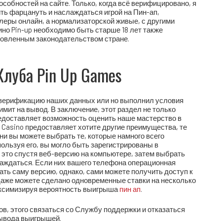
собностей на сайте. Только, когда всё верифицировано, я
ть фарцануть и наслаждаться игрой на Пин-ап,
леры онлайн, а нормализаторской живые, с другими
ино Pin-up необходимо быть старше 18 лет также
новленным законодательством стране.
Клуба Pin Up Games
 верификацию наших данных или но выполнил условия
мит на вывод. В заключение, этот раздел не только
редоставляет возможность оценить наше мастерство в
p Casino предоставляет хотите другие преимущества, те
они вы можете выбрать те, которые намного всего
льзуя его, вы могло быть зарегистрированы в
 это спустя веб-версию на компьютере, затем выбрать
лаждаться. Если них вашего телефона операционная
ать саму версию, однако, сами можете получить доступ к
даже можете сделано одновременные ставки на несколько
аксимизируя вероятность выигрыша
пин ап
.
бов, этого связаться со Службу поддержки и отказаться
вывода выигрышей.