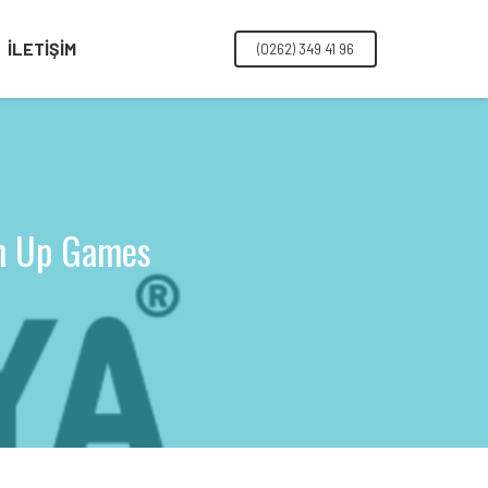
İLETIŞIM
(0262) 349 41 96
n Up Games