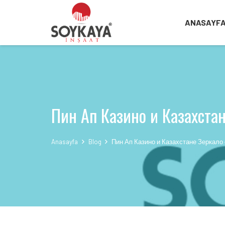
ANASAYF
Пин Ап Казино и Казахста
Anasayfa
Blog
Пин Ап Казино и Казахстане Зеркало