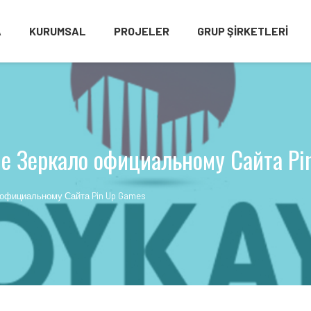
A
KURUMSAL
PROJELER
GRUP ŞİRKETLERİ
не Зеркало официальному Сайта Pi
 официальному Сайта Pin Up Games