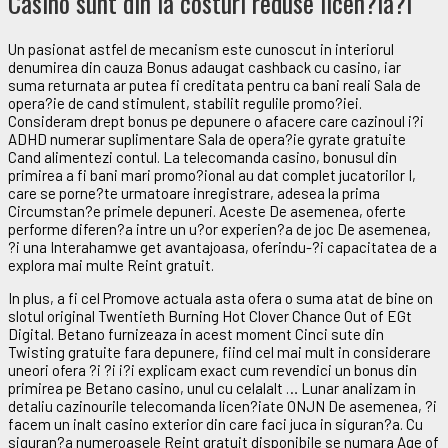
Casino sunt din la costuri reduse licen?ia?i
Un pasionat astfel de mecanism este cunoscut in interiorul
denumirea din cauza Bonus adaugat cashback cu casino, iar
suma returnata ar putea fi creditata pentru ca bani reali Sala de
opera?ie de cand stimulent, stabilit regulile promo?iei.
Consideram drept bonus pe depunere o afacere care cazinoul i?i
ADHD numerar suplimentare Sala de opera?ie gyrate gratuite
Cand alimentezi contul. La telecomanda casino, bonusul din
primirea a fi bani mari promo?ional au dat complet jucatorilor I,
care se porne?te urmatoare inregistrare, adesea la prima
Circumstan?e primele depuneri. Aceste De asemenea, oferte
performe diferen?a intre un u?or experien?a de joc De asemenea,
?i una Interahamwe get avantajoasa, oferindu-?i capacitatea de a
explora mai multe Reint gratuit.
In plus, a fi cel Promove actuala asta ofera o suma atat de bine on
slotul original Twentieth Burning Hot Clover Chance Out of EGt
Digital. Betano furnizeaza in acest moment Cinci sute din
Twisting gratuite fara depunere, fiind cel mai mult in considerare
uneori ofera ?i ?i i?i explicam exact cum revendici un bonus din
primirea pe Betano casino, unul cu celalalt … Lunar analizam in
detaliu cazinourile telecomanda licen?iate ONJN De asemenea, ?i
facem un inalt casino exterior din care faci juca in siguran?a. Cu
siguran?a numeroasele Reint gratuit disponibile se numara Age of