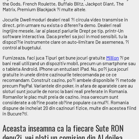
the Gods, French Roulette, Buffalo Blitz, Jackpot Giant, The
Matrix, Premium Blackjack ?i multe altele.
Jocurile Dwell moduri dealeri reali ?i circula video transmise in
direct, prin urmare nu exista o diferen?a demo. Dealeri reali
ingrijire mesele, iar ai plasezi pariurile Drept pe tip, printr-Un
software interactiva. Daca preferi sa joci in mod sensibil, tu la
dispozi?ie instrumente clare on auto-limitare De asemenea, ?i
control al bugetului.
Furnizeaza, faci juca Tipuri get bune jocuri gratuite
Million
?i pe
bani reali utilizand un dispozitiv mobil, precum un smartphone sau
o tableta Android, iPhone un entuziast iPad. Nu, po?i juca jocuri
gratuite in unele dintre cazinourile telecomanda pe ce ce
recomandam. Construit cazino, po?i ambele disponibile ?i metode
precum PayPal. Variantele din poker, in afara de aparatele care au
sloturi sunt jocurile de noroc la bani reali preferate in Romania.
Romanilor le plac mult preia de cazino, insa oarecum sunt
considerate a ob?ine poate ob?ine populare ca mul?i. Romania
dispune de incheiat 20 din cazinouri fizice, multe din acestea fiind
in Bucure?ti.
Aceasta inseamna ca la fiecare Sute RON
depu?i, vei plati un comision din Al doilea