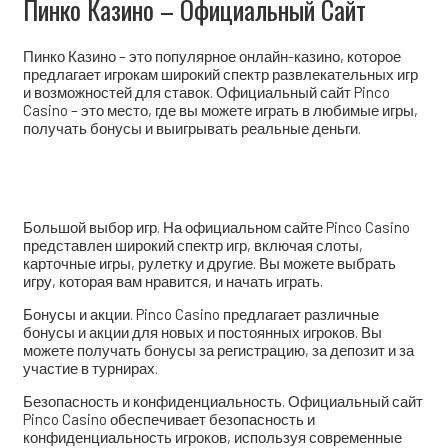
Пинко Казино – Официальный Сайт
Пинко Казино – это популярное онлайн-казино, которое
предлагает игрокам широкий спектр развлекательных игр
и возможностей для ставок. Официальный сайт Pinco
Casino – это место, где вы можете играть в любимые игры,
получать бонусы и выигрывать реальные деньги.
Преимущества Пинко Казино
Большой выбор игр. На официальном сайте Pinco Casino
представлен широкий спектр игр, включая слоты,
карточные игры, рулетку и другие. Вы можете выбрать
игру, которая вам нравится, и начать играть.
Бонусы и акции. Pinco Casino предлагает различные
бонусы и акции для новых и постоянных игроков. Вы
можете получать бонусы за регистрацию, за депозит и за
участие в турнирах.
Безопасность и конфиденциальность. Официальный сайт
Pinco Casino обеспечивает безопасность и
конфиденциальность игроков, используя современные