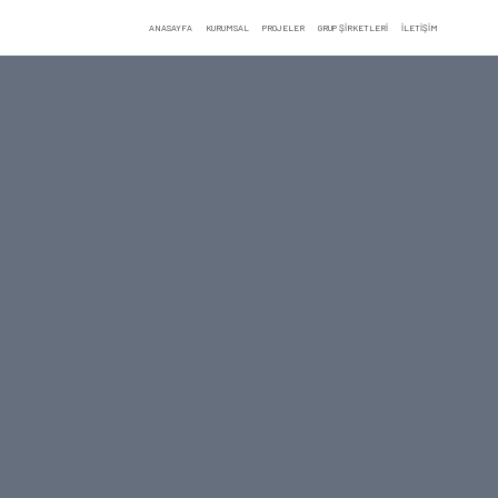
ANASAYFA
KURUMSAL
PROJELER
GRUP ŞİRKETLERİ
İLETIŞIM