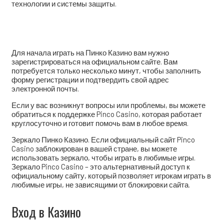
технологии и системы защиты.
Как играть на Пинко Казино
Для начала играть на Пинко Казино вам нужно
зарегистрироваться на официальном сайте. Вам
потребуется только несколько минут, чтобы заполнить
форму регистрации и подтвердить свой адрес
электронной почты.
Если у вас возникнут вопросы или проблемы, вы можете
обратиться к поддержке Pinco Casino, которая работает
круглосуточно и готовит помочь вам в любое время.
Зеркало Пинко Казино. Если официальный сайт Pinco
Casino заблокирован в вашей стране, вы можете
использовать зеркало, чтобы играть в любимые игры.
Зеркало Pinco Casino – это альтернативный доступ к
официальному сайту, который позволяет игрокам играть в
любимые игры, не зависящими от блокировки сайта.
Вход в Казино