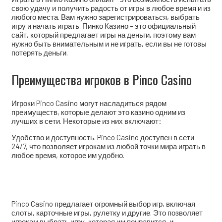
свою удачу и получить радость от игры в любое время и из
любого места. Вам нужно зарегистрироваться, выбрать
игру и начать играть. Пинко Казино – это официальный
сайт, который предлагает игры на деньги, поэтому вам
нужно быть внимательным и не играть, если вы не готовы
потерять деньги.
Преимущества игроков в Pinco Casino
Игроки Pinco Casino могут насладиться рядом
преимуществ, которые делают это казино одним из
лучших в сети. Некоторые из них включают:
Удобство и доступность. Pinco Casino доступен в сети
24/7, что позволяет игрокам из любой точки мира играть в
любое время, которое им удобно.
Большой выбор игр
Pinco Casino предлагает огромный выбор игр, включая
слоты, карточные игры, рулетку и другие. Это позволяет
игрокам выбрать игру, которая им понравится, и