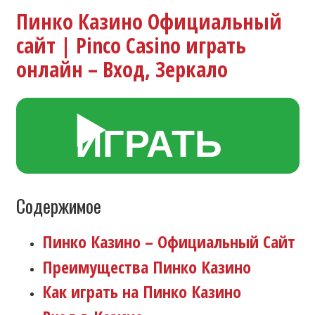
Пинко Казино Официальный
сайт | Pinco Casino играть
онлайн – Вход, Зеркало
▶️
ИГРАТЬ
Содержимое
Пинко Казино – Официальный Сайт
Преимущества Пинко Казино
Как играть на Пинко Казино