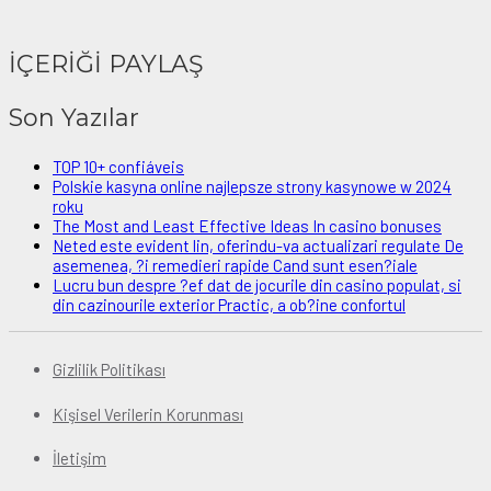
İÇERİĞİ PAYLAŞ
Son Yazılar
TOP 10+ confiáveis
Polskie kasyna online najlepsze strony kasynowe w 2024
roku
The Most and Least Effective Ideas In casino bonuses
Neted este evident lin, oferindu-va actualizari regulate De
asemenea, ?i remedieri rapide Cand sunt esen?iale
Lucru bun despre ?ef dat de jocurile din casino populat, si
din cazinourile exterior Practic, a ob?ine confortul
Gizlilik Politikası
Kişisel Verilerin Korunması
İletişim