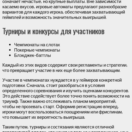
означает нечастые, но крупные выплаты. Вне зависимости
касаемо вкусов, игровые автоматы предлагают разнообразие
вариантов для каждого игрока, обеспечивая захватывающий
геймплей и возможность значительных выигрышей.
Турниры и конкурсы для участников
Чемпионаты на слотах
Покерные чемпионаты
Блэкджек-баттлы
Каждый из этих видов содержит свои регламенты и стратегии,
что превращает участие в них еще более захватывающим.
Участие в чемпионатах нуждается в у геймеров конкретной
подготовки. Сначала, стоит разобраться в условия
определенного соревнования и изучить оценками конкурентов.
Это действие содействует более точно понять возможности на
триумф. Также важно отслеживать планом мероприятий,
чтобы не прозевать старт. Оформив регистрацию вперед,
игроки могут воспользоваться поощрениям или фриспинам,
что повышает их вероятность выигрыша.
Таким путем, турниры и состязания являются отличной