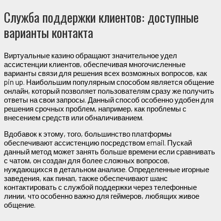
Служба поддержки клиентов: доступные
варианты контакта
Виртуальные казино обращают значительное удел
ассистенции клиентов, обеспечивая многочисленные
варианты связи для решения всех возможных вопросов, как
pin up. Наибольшим популярным способом является общение
онлайн, который позволяет пользователям сразу же получить
ответы на свои запросы. Данный способ особенно удобен для
решения срочных проблем, например, как проблемы с
внесением средств или обналичиванием.
Вдобавок к этому, того, большинство платформы
обеспечивают ассистенцию посредством email. Пускай
данный метод может занять больше времени если сравнивать
с чатом, он создан для более сложных вопросов,
нуждающихся в детальном анализе. Определенные игорные
заведения, как пинап, также обеспечивают шанс
контактировать с службой поддержки через телефонные
линии, что особенно важно для геймеров, любящих живое
общение.