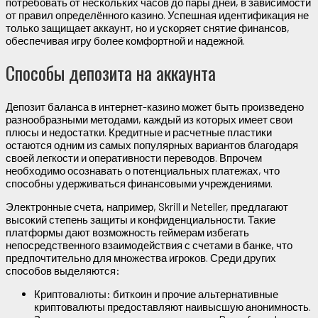
потребовать от нескольких часов до пары дней, в зависимости
от правил определённого казино. Успешная идентификация не
только защищает аккаунт, но и ускоряет снятие финансов,
обеспечивая игру более комфортной и надежной.
Способы депозита на аккаунта
Депозит баланса в интернет-казино может быть произведено
разнообразными методами, каждый из которых имеет свои
плюсы и недостатки. Кредитные и расчетные пластики
остаются одним из самых популярных вариантов благодаря
своей легкости и оперативности переводов. Впрочем
необходимо осознавать о потенциальных платежах, что
способны удерживаться финансовыми учреждениями.
Электронные счета, например, Skrill и Neteller, предлагают
высокий степень защиты и конфиденциальности. Такие
платформы дают возможность геймерам избегать
непосредственного взаимодействия с счетами в банке, что
предпочтительно для множества игроков. Среди других
способов выделяются:
Криптовалюты: биткоин и прочие альтернативные
криптовалюты предоставляют наивысшую анонимность.