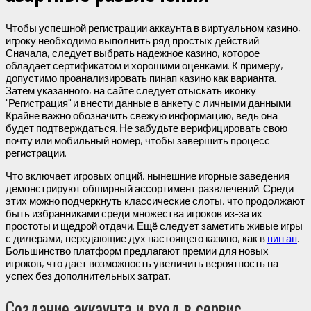
Чтобы успешной регистрации аккаунта в виртуальном казино,
игроку необходимо выполнить ряд простых действий.
Сначала, следует выбрать надежное казино, которое
обладает сертификатом и хорошими оценками. К примеру,
допустимо проанализировать пинап казино как варианта.
Затем указанного, на сайте следует отыскать иконку
"Регистрация" и внести данные в анкету с личными данными.
Крайне важно обозначить свежую информацию, ведь она
будет подтверждаться. Не забудьте верифицировать свою
почту или мобильный номер, чтобы завершить процесс
регистрации.
Что включает игровых опций, нынешние игорные заведения
демонстрируют обширный ассортимент развлечений. Среди
этих можно подчеркнуть классические слоты, что продолжают
быть избранниками среди множества игроков из-за их
простоты и щедрой отдачи. Ещё следует заметить живые игры
с дилерами, передающие дух настоящего казино, как в
пин ап
.
Большинство платформ предлагают премии для новых
игроков, что дает возможность увеличить вероятность на
успех без дополнительных затрат.
Создание аккаунта и вход в сервис