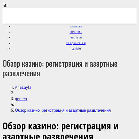
ANASAYFA
KURUMSAL
PROJELER
GRUP ŞİRKETLERİ
İLETIŞIM
Обзор казино: регистрация и азартные
развлечения
Anasayfa
games
Обзор казино: регистрация и азартные развлечения
Обзор казино: регистрация и
азартные развлечения