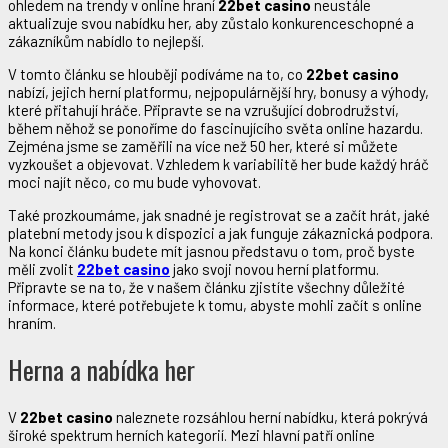
ohledem na trendy v online hraní
22bet casino
neustále
aktualizuje svou nabídku her, aby zůstalo konkurenceschopné a
zákazníkům nabídlo to nejlepší.
V tomto článku se hlouběji podíváme na to, co
22bet casino
nabízí, jejich herní platformu, nejpopulárnější hry, bonusy a výhody,
které přitahují hráče. Připravte se na vzrušující dobrodružství,
během něhož se ponoříme do fascinujícího světa online hazardu.
Zejména jsme se zaměřili na více než 50 her, které si můžete
vyzkoušet a objevovat. Vzhledem k variabilitě her bude každý hráč
moci najít něco, co mu bude vyhovovat.
Také prozkoumáme, jak snadné je registrovat se a začít hrát, jaké
platební metody jsou k dispozici a jak funguje zákaznická podpora.
Na konci článku budete mít jasnou představu o tom, proč byste
měli zvolit
22bet casino
jako svoji novou herní platformu.
Připravte se na to, že v našem článku zjistíte všechny důležité
informace, které potřebujete k tomu, abyste mohli začít s online
hraním.
Herna a nabídka her
V
22bet casino
naleznete rozsáhlou herní nabídku, která pokrývá
široké spektrum herních kategorií. Mezi hlavní patří online