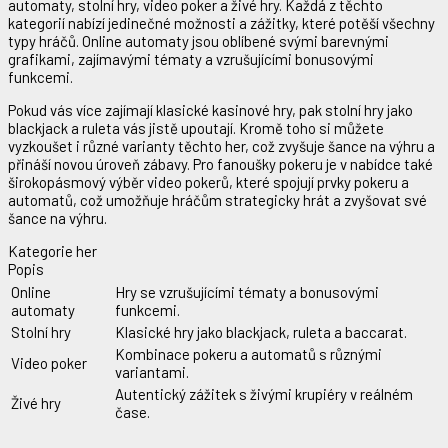
automaty, stolní hry, video poker a živé hry. Každá z těchto
kategorií nabízí jedinečné možnosti a zážitky, které potěší všechny
typy hráčů. Online automaty jsou oblíbené svými barevnými
grafikami, zajímavými tématy a vzrušujícími bonusovými
funkcemi.
Pokud vás více zajímají klasické kasinové hry, pak stolní hry jako
blackjack a ruleta vás jistě upoutají. Kromě toho si můžete
vyzkoušet i různé varianty těchto her, což zvyšuje šance na výhru a
přináší novou úroveň zábavy. Pro fanoušky pokeru je v nabídce také
širokopásmový výběr video pokerů, které spojují prvky pokeru a
automatů, což umožňuje hráčům strategicky hrát a zvyšovat své
šance na výhru.
Kategorie her
Popis
Online
Hry se vzrušujícími tématy a bonusovými
automaty
funkcemi.
Stolní hry
Klasické hry jako blackjack, ruleta a baccarat.
Kombinace pokeru a automatů s různými
Video poker
variantami.
Autentický zážitek s živými krupiéry v reálném
Živé hry
čase.