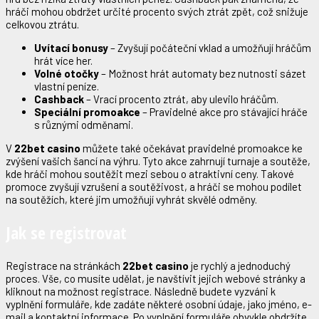
hráči mohou obdržet určité procento svých ztrát zpět, což snižuje
celkovou ztrátu.
Uvítací bonusy
– Zvyšují počáteční vklad a umožňují hráčům
hrát více her.
Volné otočky
– Možnost hrát automaty bez nutnosti sázet
vlastní peníze.
Cashback
– Vrací procento ztrát, aby ulevilo hráčům.
Speciální promoakce
– Pravidelné akce pro stávající hráče
s různými odměnami.
V
22bet casino
můžete také očekávat pravidelné promoakce ke
zvýšení vašich šancí na výhru. Tyto akce zahrnují turnaje a soutěže,
kde hráči mohou soutěžit mezi sebou o atraktivní ceny. Takové
promoce zvyšují vzrušení a soutěživost, a hráči se mohou podílet
na soutěžích, které jim umožňují vyhrát skvělé odměny.
Jak se registrovat
Registrace na stránkách
22bet casino
je rychlý a jednoduchý
proces. Vše, co musíte udělat, je navštívit jejich webové stránky a
kliknout na možnost registrace. Následně budete vyzváni k
vyplnění formuláře, kde zadáte některé osobní údaje, jako jméno, e-
mail a kontaktní informace. Po vyplnění formuláře obvykle obdržíte