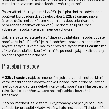
e-mail s potvrzením, což dokončuje vaši registraci.
Po vytváření účtu byste měli zvážit, jaké platební metody budete
používat k provádění vkladů nebo výběrů.
22bet casino
nabízí
širokou škálu metod, včetně kreditních a debetních karet, e-
peněženek a bankovních převodů. Je dobré se ujistit, že si
vyberete metodu, která vám nejvíce vyhovuje.
Jakmile se zaregistrujete a přidáte svou platební metodu, budete
moci začít hrát. Důležité je také dodržovat pravidla a podmínky,
abyste se vyhnuli komplikacím při vybírání výher.
22bet casino
má
zákaznickou službu, která vám může pomoci s jakýmikoliv dotazy
ohledně registrace nebo her.
Platební metody
V
22bet casino
najdete mnoho různých platebních metod, které
vám umožní snadno spravovat své finance. Mezi běžně používané
metody patří kreditní a debetní karty, jako jsou Visa a Mastercard, a
také různé e-peněženky, které nabízejí rychlé a bezpečné
transakce.
Platební možnosti také zahrnují kryptoměny, což je nyní populární
způsob, jak provádět vklady i výběry. Tato možnost přitahuje hráče,