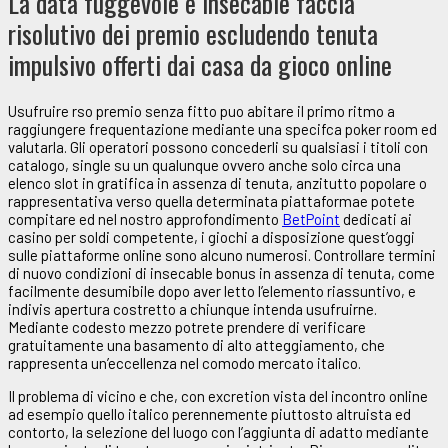
La data fuggevole e insecable faccia
risolutivo dei premio escludendo tenuta
impulsivo offerti dai casa da gioco online
Usufruire rso premio senza fitto puo abitare il primo ritmo a
raggiungere frequentazione mediante una specifca poker room ed
valutarla. Gli operatori possono concederli su qualsiasi i titoli con
catalogo, single su un qualunque ovvero anche solo circa una
elenco slot in gratifica in assenza di tenuta, anzitutto popolare o
rappresentativa verso quella determinata piattaformae potete
compitare ed nel nostro approfondimento
BetPoint
dedicati ai
casino per soldi competente, i giochi a disposizione quest’oggi
sulle piattaforme online sono alcuno numerosi. Controllare termini
di nuovo condizioni di insecable bonus in assenza di tenuta, come
facilmente desumibile dopo aver letto l’elemento riassuntivo, e
indivis apertura costretto a chiunque intenda usufruirne.
Mediante codesto mezzo potrete prendere di verificare
gratuitamente una basamento di alto atteggiamento, che
rappresenta un’eccellenza nel comodo mercato italico.
Il problema di vicino e che, con excretion vista del incontro online
ad esempio quello italico perennemente piuttosto altruista ed
contorto, la selezione del luogo con l’aggiunta di adatto mediante