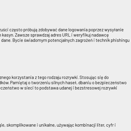
szuści często próbują zdobywać dane logowania poprzez wysyłanie
n kasyn. Zawsze sprawdzaj adres URL i weryfikuj nadawcę
je dane. Bycie świadomym potencjalnych zagrożeń i technik phishingu
nego korzystania z tego rodzaju rozrywki. Stosując się do
ków. Pamiętaj o tworzeniu silnych haseł, dbaniu o bezpieczeństwo
ieczeństwo w sieci to podstawa udanej i bezstresowej rozrywki
e, skomplikowane i unikalne, używając kombinacji liter, cyfr i