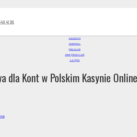
349 41 96
ANASAYFA
KURUMSAL
PROJELER
GRUP ŞİRKETLERİ
İLETIŞIM
a dla Kont w Polskim Kasynie Onlin
ine