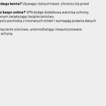
ażdego konta?
Używając różnych haseł, chronisz się przed
 z kasyn online?
VPN dodaje dodatkową warstwę ochrony,
 samym zwiększając bezpieczeństwo.
ęsto pochodzą z nieznanych źródeł i wymagają podania danych
łączenie sieciowe, uniemożliwiając nieautoryzowane
witryną.