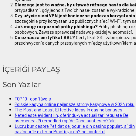
Dlaczego jest to ważne, by używać różnego hasła dla k
przypadkami, gdy jedno z Twoich haseł zostanie wykradzione.
Czy użycie sieci VPN jest konieczne podczas korzystania
szczególnie przy korzystaniu z publicznych sieci Wi-Fi, tym
Jak mogę rozpoznać próby phishingu?
Próby phishingu cz
osobowych. Zawsze sprawdzaj nadawcę każdej wiadomości.
Co oznacza certyfikat SSL?
Certyfikat SSL zabezpiecza po
przechwycenie danych przesyłanych między użytkownikiem a 
İÇERİĞİ PAYLAŞ
Son Yazılar
TOP 10+ confiáveis
Polskie kasyna online najlepsze strony kasynowe w 2024 roku
The Most and Least Effective Ideas In casino bonuses
Neted este evident lin, oferindu-va actualizari regulate De
asemenea, ?i remedieri rapide Cand sunt esen?iale
Lucru bun despre ?ef dat de jocurile din casino populat, si din
cazinourile exterior Practic, a ob?ine confortul