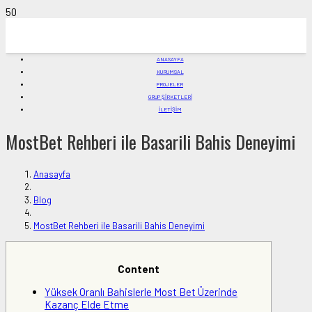
ANASAYFA
KURUMSAL
PROJELER
GRUP ŞİRKETLERİ
İLETIŞIM
MostBet Rehberi ile Basarili Bahis Deneyimi
Anasayfa
Blog
MostBet Rehberi ile Basarili Bahis Deneyimi
Content
Yüksek Oranlı Bahislerle Most Bet Üzerinde
Kazanç Elde Etme