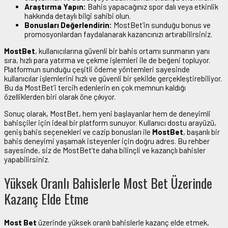
Araştırma Yapın:
Bahis yapacağınız spor dalı veya etkinlik
hakkında detaylı bilgi sahibi olun.
Bonusları Değerlendirin:
MostBet’in sunduğu bonus ve
promosyonlardan faydalanarak kazancınızı artırabilirsiniz.
MostBet
, kullanıcılarına güvenli bir bahis ortamı sunmanın yanı
sıra, hızlı para yatırma ve çekme işlemleri ile de beğeni topluyor.
Platformun sunduğu çeşitli ödeme yöntemleri sayesinde
kullanıcılar işlemlerini hızlı ve güvenli bir şekilde gerçekleştirebiliyor.
Bu da MostBet’i tercih edenlerin en çok memnun kaldığı
özelliklerden biri olarak öne çıkıyor.
Sonuç olarak, MostBet, hem yeni başlayanlar hem de deneyimli
bahisçiler için ideal bir platform sunuyor. Kullanıcı dostu arayüzü,
geniş bahis seçenekleri ve cazip bonusları ile
MostBet
, başarılı bir
bahis deneyimi yaşamak isteyenler için doğru adres. Bu rehber
sayesinde, siz de MostBet’te daha bilinçli ve kazançlı bahisler
yapabilirsiniz.
Yüksek Oranlı Bahislerle Most Bet Üzerinde
Kazanç Elde Etme
Most Bet
üzerinde yüksek oranlı bahislerle kazanç elde etmek,