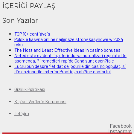
İÇERİĞİ PAYLAŞ
Son Yazılar
TOP 10+ confiáveis
Polskie kasyna online najlepsze strony kasynowe w 2024
roku
The Most and Least Effective Ideas In casino bonuses
Neted este evident lin, oferindu-va actualizari regulate De
asemenea, ?i remedieri rapide Cand sunt esen?iale
Lucru bun despre ?ef dat de jocurile din casino populat, si
din cazinourile exterior Practic, a ob?ine confortul
Gizlilik Politikası
Kişisel Verilerin Korunması
İletişim
Facebook
Instagram