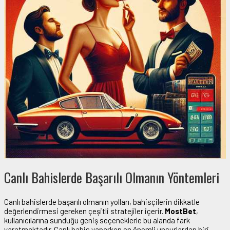
Canlı Bahislerde Başarılı Olmanın Yöntemleri
Canlı bahislerde başarılı olmanın yolları, bahisçilerin dikkatle
değerlendirmesi gereken çeşitli stratejiler içerir.
MostBet
,
kullanıcılarına sunduğu geniş seçeneklerle bu alanda fark
yaratmaktadır. Canlı bahis yaparken en önemli unsurlardan biri,