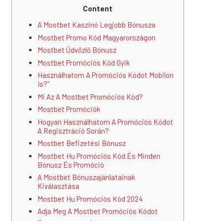
Content
A Mostbet Kaszinó Legjobb Bónusza
Mostbet Promo Kód Magyarországon
Mostbet Üdvözlő Bónusz
Mostbet Promóciós Kód Gyik
Használhatom A Promóciós Kódot Mobilon
Is?”
Mi Az A Mostbet Promóciós Kód?
Mostbet Promóciók
Hogyan Használhatom A Promóciós Kódot
A Regisztráció Során?
Mostbet Befizetési Bónusz
Mostbet Hu Promóciós Kód És Minden
Bónusz És Promóció
A Mostbet Bónuszajánlatainak
Kiválasztása
Mostbet Hu Promóciós Kód 2024
Adja Meg A Mostbet Promóciós Kódot