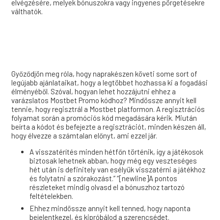
elvégzésére, melyek bónuszokra vagy ingyenes pörgetésekre
válthatók.
Használhatom A Promóciós Kódot
Mobilon Is?”
Győződjön meg róla, hogy naprakészen követi some sort of
legújabb ajánlataikat, hogy a legtöbbet hozhassa ki a fogadási
élményéből. Szóval, hogyan lehet hozzájutni ehhez a
varázslatos Mostbet Promo kódhoz? Mindössze annyit kell
tennie, hogy regisztrál a Mostbet platformon. A regisztrációs
folyamat során a promóciós kód megadására kérik. Miután
beírta a kódot és befejezte a regisztrációt, minden készen áll,
hogy élvezze a számtalan előnyt, ami ezzel jár.
A visszatérítés minden hétfőn történik, így a játékosok
biztosak lehetnek abban, hogy még egy veszteséges
hét után is definitely van esélyük visszatérni a játékhoz
és folytatni a szórakozást.” “[newline]A pontos
részleteket mindig olvasd el a bónuszhoz tartozó
feltételekben.
Ehhez mindössze annyit kell tenned, hogy naponta
bejelentkezel, és kipróbálod a szerencsédet.