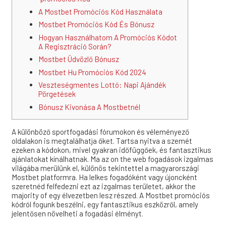
A Mostbet Promóciós Kód Használata
Mostbet Promóciós Kód És Bónusz
Hogyan Használhatom A Promóciós Kódot
A Regisztráció Során?
Mostbet Üdvözlő Bónusz
Mostbet Hu Promóciós Kód 2024
Veszteségmentes Lottó: Napi Ajándék
Pörgetések
Bónusz Kivonása A Mostbetnél
A különböző sportfogadási fórumokon és véleményező
oldalakon is megtalálhatja őket. Tartsa nyitva a szemét
ezeken a kódokon, mivel gyakran időfüggőek, és fantasztikus
ajánlatokat kínálhatnak. Ma az on the web fogadások izgalmas
világába merülünk el, különös tekintettel a magyarországi
Mostbet platformra. Ha lelkes fogadóként vagy újoncként
szeretnéd felfedezni ezt az izgalmas területet, akkor the
majority of egy élvezetben lesz részed. A Mostbet promóciós
kódról fogunk beszélni, egy fantasztikus eszközről, amely
jelentősen növelheti a fogadási élményt.