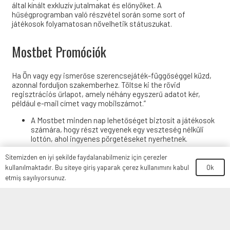
által kínált exkluzív jutalmakat és előnyöket. A
hűségprogramban való részvétel során some sort of
játékosok folyamatosan növelhetik státuszukat.
Mostbet Promóciók
Ha Ön vagy egy ismerőse szerencsejáték-függőséggel küzd,
azonnal forduljon szakemberhez. Töltse ki the rövid
regisztrációs űrlapot, amely néhány egyszerű adatot kér,
például e-mail címet vagy mobilszámot.”
A Mostbet minden nap lehetőséget biztosít a játékosok
számára, hogy részt vegyenek egy veszteség nélküli
lottón, ahol ingyenes pörgetéseket nyerhetnek.
Mindig felelősségteljesen és a lehetőségeihez mérten
Sitemizden en iyi şekilde faydalanabilmeniz için çerezler
fogadjon.
Ok
kullanılmaktadır. Bu siteye giriş yaparak çerez kullanımını kabul
Ez a kód lehetővé teszi a legnagyobb elérhető új játékos
etmiş sayılıyorsunuz.
bónusz megszerzését.
Ez egy remek módja annak, hogy növeld esélyeidet,
miközben nem kell kockáztatnod semmilyen tétet.
Ezenkívül a játékosok élvezik cashback promóciók akár 10%-ot