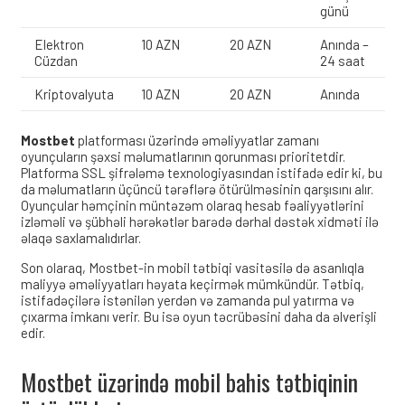
günü
Elektron
10 AZN
20 AZN
Anında –
Cüzdan
24 saat
Kriptovalyuta
10 AZN
20 AZN
Anında
Mostbet
platforması üzərində əməliyyatlar zamanı
oyunçuların şəxsi məlumatlarının qorunması prioritetdir.
Platforma SSL şifrələmə texnologiyasından istifadə edir ki, bu
da məlumatların üçüncü tərəflərə ötürülməsinin qarşısını alır.
Oyunçular həmçinin müntəzəm olaraq hesab fəaliyyətlərini
izləməli və şübhəli hərəkətlər barədə dərhal dəstək xidməti ilə
əlaqə saxlamalıdırlar.
Son olaraq, Mostbet-in mobil tətbiqi vasitəsilə də asanlıqla
maliyyə əməliyyatları həyata keçirmək mümkündür. Tətbiq,
istifadəçilərə istənilən yerdən və zamanda pul yatırma və
çıxarma imkanı verir. Bu isə oyun təcrübəsini daha da əlverişli
edir.
Mostbet üzərində mobil bahis tətbiqinin