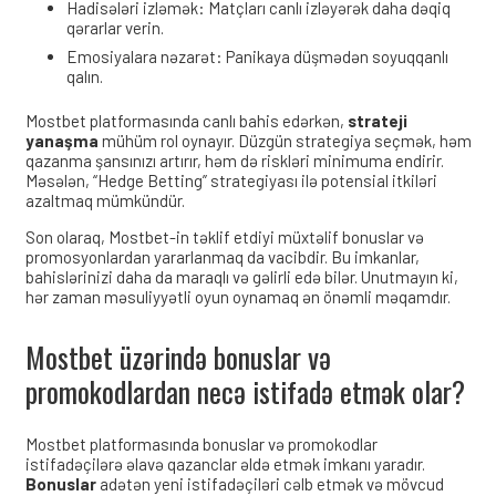
Hadisələri izləmək: Matçları canlı izləyərək daha dəqiq
qərarlar verin.
Emosiyalara nəzarət: Panikaya düşmədən soyuqqanlı
qalın.
Mostbet platformasında canlı bahis edərkən,
strateji
yanaşma
mühüm rol oynayır. Düzgün strategiya seçmək, həm
qazanma şansınızı artırır, həm də riskləri minimuma endirir.
Məsələn, “Hedge Betting” strategiyası ilə potensial itkiləri
azaltmaq mümkündür.
Son olaraq, Mostbet-in təklif etdiyi müxtəlif bonuslar və
promosyonlardan yararlanmaq da vacibdir. Bu imkanlar,
bahislərinizi daha da maraqlı və gəlirli edə bilər. Unutmayın ki,
hər zaman məsuliyyətli oyun oynamaq ən önəmli məqamdır.
Mostbet üzərində bonuslar və
promokodlardan necə istifadə etmək olar?
Mostbet platformasında bonuslar və promokodlar
istifadəçilərə əlavə qazanclar əldə etmək imkanı yaradır.
Bonuslar
adətən yeni istifadəçiləri cəlb etmək və mövcud