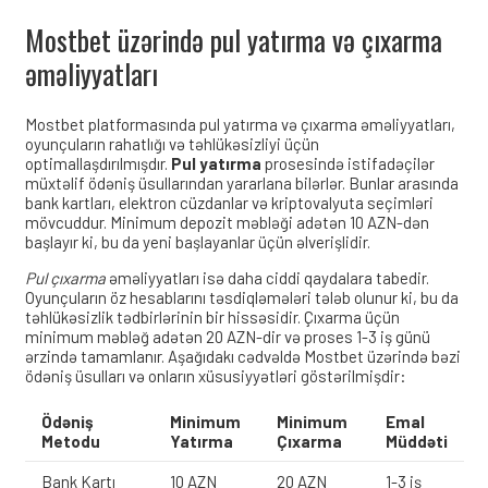
Mostbet üzərində pul yatırma və çıxarma
əməliyyatları
Mostbet platformasında pul yatırma və çıxarma əməliyyatları,
oyunçuların rahatlığı və təhlükəsizliyi üçün
optimallaşdırılmışdır.
Pul yatırma
prosesində istifadəçilər
müxtəlif ödəniş üsullarından yararlana bilərlər. Bunlar arasında
bank kartları, elektron cüzdanlar və kriptovalyuta seçimləri
mövcuddur. Minimum depozit məbləği adətən 10 AZN-dən
başlayır ki, bu da yeni başlayanlar üçün əlverişlidir.
Pul çıxarma
əməliyyatları isə daha ciddi qaydalara tabedir.
Oyunçuların öz hesablarını təsdiqləmələri tələb olunur ki, bu da
təhlükəsizlik tədbirlərinin bir hissəsidir. Çıxarma üçün
minimum məbləğ adətən 20 AZN-dir və proses 1-3 iş günü
ərzində tamamlanır. Aşağıdakı cədvəldə Mostbet üzərində bəzi
ödəniş üsulları və onların xüsusiyyətləri göstərilmişdir:
Ödəniş
Minimum
Minimum
Emal
Metodu
Yatırma
Çıxarma
Müddəti
Bank Kartı
10 AZN
20 AZN
1-3 iş