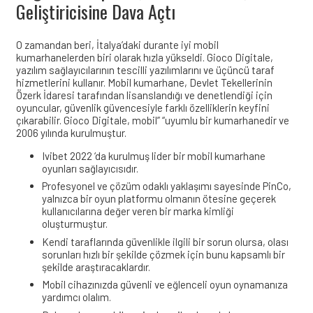
Geliştiricisine Dava Açtı
O zamandan beri, İtalya’daki durante iyi mobil
kumarhanelerden biri olarak hızla yükseldi. Gioco Digitale,
yazılım sağlayıcılarının tescilli yazılımlarını ve üçüncü taraf
hizmetlerini kullanır. Mobil kumarhane, Devlet Tekellerinin
Özerk İdaresi tarafından lisanslandığı ve denetlendiği için
oyuncular, güvenlik güvencesiyle farklı özelliklerin keyfini
çıkarabilir. Gioco Digitale, mobil” “uyumlu bir kumarhanedir ve
2006 yılında kurulmuştur.
Ivibet 2022 ‘da kurulmuş lider bir mobil kumarhane
oyunları sağlayıcısıdır.
Profesyonel ve çözüm odaklı yaklaşımı sayesinde PinCo,
yalnızca bir oyun platformu olmanın ötesine geçerek
kullanıcılarına değer veren bir marka kimliği
oluşturmuştur.
Kendi taraflarında güvenlikle ilgili bir sorun olursa, olası
sorunları hızlı bir şekilde çözmek için bunu kapsamlı bir
şekilde araştıracaklardır.
Mobil cihazınızda güvenli ve eğlenceli oyun oynamanıza
yardımcı olalım.