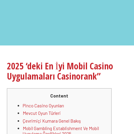
2025 ‘deki En İyi Mobil Casino
Uygulamaları Casinorank”
Content
Pinco Casino Oyunları
Mevcut Oyun Türleri
Çevrimiçi Kumara Genel Bakış
Mobil Gambling Establishment Ve Mobil
Uygulama Özellikleri 2025