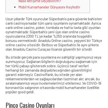
Nasıl Iletişime Geçebilirim?
Mobil Kumarhaneler Dünyasını Keşfedin
Uzun yıllardır Türk oyuncular Süperbahis para güvenle bahisten
canlı casinoya kadar tüm şans oyunlarını oynamaktadır. Ayrıca
canlı online casino, poker, tombala ve hatta tavla gibi oyunları
oynatmaktadır. Süperbahis yeni üye olan online casino
oyuncularına 2300 TL’ye kadar %250 oranında hoşgeldin
bonusu vermektedir. Anadolu Online casino, yepyeni bir Türkçe
online casino sitesidir. Betboo ve Süperbahis ile aynı şirkete
olan Anadolu Casino Curaçao lisanslı güvenilir bir sitedir.
Bu sitede gerçek para oyunlarına ev sahipliği yapmıyoruz veya
sunmuyoruz. Sağlanan bilgilerin doğruluğunu sağlamak için
her türlü çabayı göstersek sobre, üçüncü taraf verileri
herhangi bir zamanda değişebileceğinden güvenilirliğini
garanti edemeyiz. CasinoRank, bu sitede yer alan
reklamverenlerden ve sağlayıcılardan tazminat alır; ancak, bu
sıralamalarımızı veya incelemelerimizi etkilemez. Ve COVID-19
koronavirüs salgınının ortasında mobil kumarhaneler özellikle
popüler good geldi.
Pinco Casino Oyunları