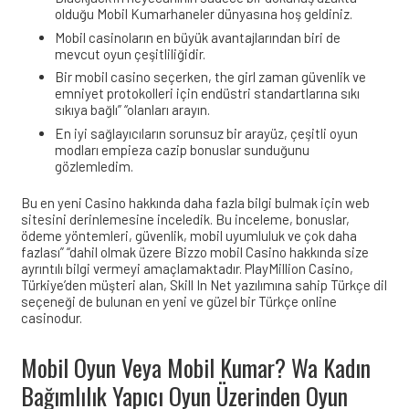
olduğu Mobil Kumarhaneler dünyasına hoş geldiniz.
Mobil casinoların en büyük avantajlarından biri de
mevcut oyun çeşitliliğidir.
Bir mobil casino seçerken, the girl zaman güvenlik ve
emniyet protokolleri için endüstri standartlarına sıkı
sıkıya bağlı” “olanları arayın.
En iyi sağlayıcıların sorunsuz bir arayüz, çeşitli oyun
modları empieza cazip bonuslar sunduğunu
gözlemledim.
Bu en yeni Casino hakkında daha fazla bilgi bulmak için web
sitesini derinlemesine inceledik. Bu inceleme, bonuslar,
ödeme yöntemleri, güvenlik, mobil uyumluluk ve çok daha
fazlası” “dahil olmak üzere Bizzo mobil Casino hakkında size
ayrıntılı bilgi vermeyi amaçlamaktadır. PlayMillion Casino,
Türkiye’den müşteri alan, Skill In Net yazılımına sahip Türkçe dil
seçeneği de bulunan en yeni ve güzel bir Türkçe online
casinodur.
Mobil Oyun Veya Mobil Kumar? Wa Kadın
Bağımlılık Yapıcı Oyun Üzerinden Oyun