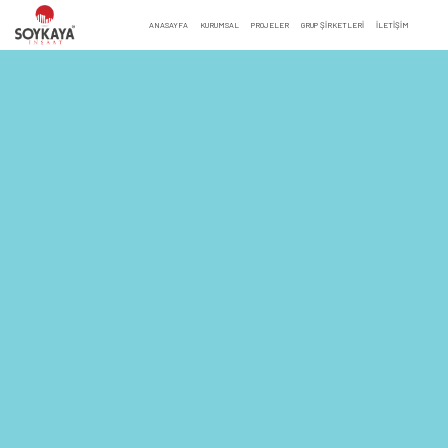
ANASAYFA
KURUMSAL
PROJELER
GRUP ŞİRKETLERİ
İLETIŞIM