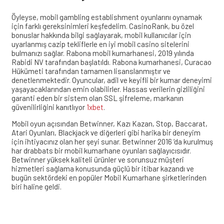
Öyleyse, mobil gambling establishment oyunlarını oynamak
için farklı gereksinimleri keşfedelim. CasinoRank, bu özel
bonuslar hakkında bilgi sağlayarak, mobil kullanıcılar için
uyarlanmış cazip tekliflerle en iyi mobil casino sitelerini
bulmanızı sağlar. Rabona mobil kumarhanesi, 2019 yılında
Rabidi NV tarafından başlatıldı. Rabona kumarhanesi, Curacao
Hükümeti tarafından tamamen lisanslanmıştır ve
denetlenmektedir. Oyuncular, adil ve keyifli bir kumar deneyimi
yaşayacaklarından emin olabilirler. Hassas verilerin gizliliğini
garanti eden bir sistem olan SSL şifreleme, markanın
güvenilirliğini kanıtlıyor
1xbet
.
Mobil oyun açısından Betwinner, Kazı Kazan, Stop, Baccarat,
Atari Oyunları, Blackjack ve diğerleri gibi harika bir deneyim
için ihtiyacınız olan her şeyi sunar. Betwinner 2016 ‘da kurulmuş
har drabbats bir mobil kumarhane oyunları sağlayıcısıdır.
Betwinner yüksek kaliteli ürünler ve sorunsuz müşteri
hizmetleri sağlama konusunda güçlü bir itibar kazandı ve
bugün sektördeki en popüler Mobil Kumarhane şirketlerinden
biri haline geldi.
Mevcut Oyun Türleri