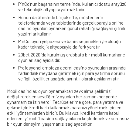
PinCo’nun başarısının temelinde, kullanıcı dostu arayüzü
ve teknolojik altyapısı yatmaktadır.
Bunun da ötesinde birçok site, müşterilerin
telefonlarında veya tabletlerinde gerçek parayla online
casino oyunları oynarken gönül rahatlığı sağlayan şifreli
yazılımlar kullanır.
PinCo, oyun yelpazesi ve bahis seçenekleriyle olduğu
kadar teknolojik altyapısıyla da fark yaratır.
20bet 2020 ‘da kurulmuş drabbats bir mobil kumarhane
oyunları sağlayıcısıdır.
Profesyonel empieza acemi casino oyuncuları arasında
farkındalık meydana getirmek için para yatırma sorunu
ve ilgili özellikler aşağıda ayrıntılı olarak açıklanmıştır.
Mobil casinolar, oyun oynamaktan zevk alma şeklimizi
değiştirerek en sevdiğimiz oyunları her zaman, her yerde
oynamamıza izin verdi. Tecrübelerime göre, para yatırma ve
çekme için kredi kartı kullanmak, paranızı yönetmek için en
etkili yöntemlerden biridir. Bu kılavuz, kredi kartlarını kabul
eden en iyi mobil casino sağlayıcılarını keşfedecek ve sorunsuz
bir oyun deneyimi yaşamanızı sağlayacaktır.