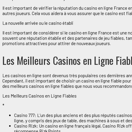
Il est important de vérifier la réputation du casino en ligne France e
autres joueurs. Cela vous aidera à vous assurer que le casino est fia
La nouvelle arrivée ou le casino établi
Il est important de considérer si le casino en ligne France est une 
souvent une réputation établie et des partenaires de jeu fiables, t
promotions attractives pour attirer de nouveaux joueurs.
Les Meilleurs Casinos en Ligne Fiab
Les casinos en ligne sont devenus très populaires ces dernières an
Cependant, il est important de choisir un casino en ligne fiable pou
des meilleurs casinos en ligne fiables que nous vous recommandon
Les Meilleurs Casinos en Ligne Fiables
*
Casino 777: L’un des plus anciens et des plus réputés casinos 
ligne, y compris des jeux de table, des machines à sous et des
Casino Rizk: Un casino en ligne français légal, Casino Rizk o
récompense Rizk Points.