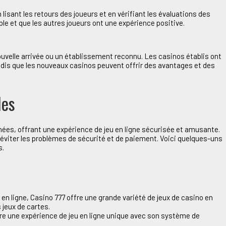
n lisant les retours des joueurs et en vérifiant les évaluations des
ble et que les autres joueurs ont une expérience positive.
nouvelle arrivée ou un établissement reconnu. Les casinos établis ont
andis que les nouveaux casinos peuvent offrir des avantages et des
les
nées, offrant une expérience de jeu en ligne sécurisée et amusante.
r éviter les problèmes de sécurité et de paiement. Voici quelques-uns
s.
en ligne, Casino 777 offre une grande variété de jeux de casino en
 jeux de cartes.
ffre une expérience de jeu en ligne unique avec son système de