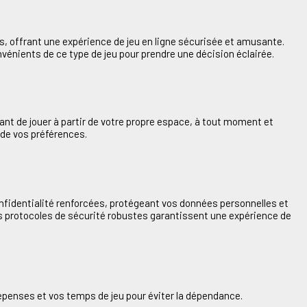
s, offrant une expérience de jeu en ligne sécurisée et amusante.
vénients de ce type de jeu pour prendre une décision éclairée.
ant de jouer à partir de votre propre espace, à tout moment et
 de vos préférences.
onfidentialité renforcées, protégeant vos données personnelles et
s protocoles de sécurité robustes garantissent une expérience de
s dépenses et vos temps de jeu pour éviter la dépendance.