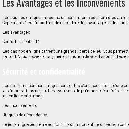
Les Avantages et les Inconvénients
Les casinos en ligne ont connu un essor rapide ces dernières année
Cependant, il est important de considérer les avantages et les incon
Les avantages
Confort et flexibilité
Les casinos en ligne offrent une grande liberté de jeu, vous permett
partout. Vous pouvez ainsi jouer en fonction de vos disponibilités et
Sécurité et confidentialité
Les meilleurs casinos en ligne sont dotés d’une sécurité et d’une c
vos informations de jeu. Les systèmes de paiement sécurisés et le
jeu en ligne sécurisée.
Les inconvénients
Risques de dépendance
Le jeu en ligne peut être addictif, il est important de surveiller vo