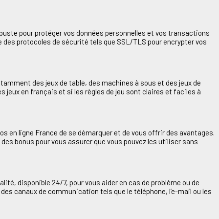
obuste pour protéger vos données personnelles et vos transactions
lise des protocoles de sécurité tels que SSL/TLS pour encrypter vos
 notamment des jeux de table, des machines à sous et des jeux de
 jeux en français et si les règles de jeu sont claires et faciles à
os en ligne France de se démarquer et de vous offrir des avantages.
ité des bonus pour vous assurer que vous pouvez les utiliser sans
alité, disponible 24/7, pour vous aider en cas de problème ou de
e des canaux de communication tels que le téléphone, l’e-mail ou les