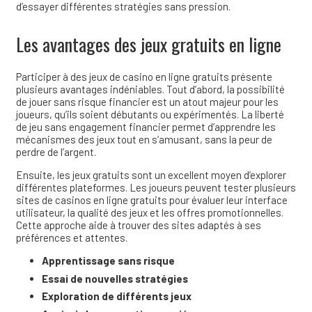
d’essayer différentes stratégies sans pression.
Les avantages des jeux gratuits en ligne
Participer à des jeux de casino en ligne gratuits présente
plusieurs avantages indéniables. Tout d’abord, la possibilité
de jouer sans risque financier est un atout majeur pour les
joueurs, qu’ils soient débutants ou expérimentés. La liberté
de jeu sans engagement financier permet d’apprendre les
mécanismes des jeux tout en s’amusant, sans la peur de
perdre de l’argent.
Ensuite, les jeux gratuits sont un excellent moyen d’explorer
différentes plateformes. Les joueurs peuvent tester plusieurs
sites de casinos en ligne gratuits pour évaluer leur interface
utilisateur, la qualité des jeux et les offres promotionnelles.
Cette approche aide à trouver des sites adaptés à ses
préférences et attentes.
Apprentissage sans risque
Essai de nouvelles stratégies
Exploration de différents jeux