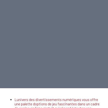
Lunivers des divertissements numériques vous offre
une palette doptions de jeu fascinantes dans un cadre