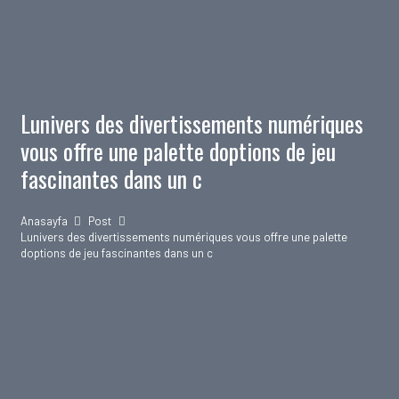
Lunivers des divertissements numériques
vous offre une palette doptions de jeu
fascinantes dans un c
Anasayfa
Post
Lunivers des divertissements numériques vous offre une palette
doptions de jeu fascinantes dans un c