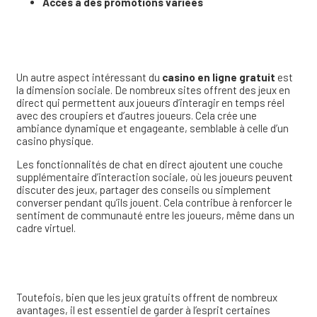
Accès à des promotions variées
Les interactions sociales dans le jeu
Un autre aspect intéressant du
casino en ligne gratuit
est
la dimension sociale. De nombreux sites offrent des jeux en
direct qui permettent aux joueurs d’interagir en temps réel
avec des croupiers et d’autres joueurs. Cela crée une
ambiance dynamique et engageante, semblable à celle d’un
casino physique.
Les fonctionnalités de chat en direct ajoutent une couche
supplémentaire d’interaction sociale, où les joueurs peuvent
discuter des jeux, partager des conseils ou simplement
converser pendant qu’ils jouent. Cela contribue à renforcer le
sentiment de communauté entre les joueurs, même dans un
cadre virtuel.
Les limites et considérations
Toutefois, bien que les jeux gratuits offrent de nombreux
avantages, il est essentiel de garder à l’esprit certaines