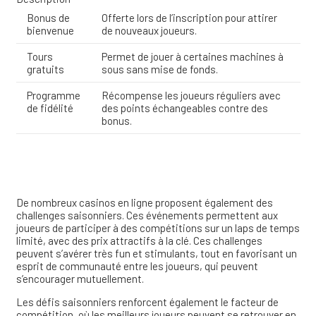
Bonus de
Offerte lors de l’inscription pour attirer
bienvenue
de nouveaux joueurs.
Tours
Permet de jouer à certaines machines à
gratuits
sous sans mise de fonds.
Programme
Récompense les joueurs réguliers avec
de fidélité
des points échangeables contre des
bonus.
Les challenges saisonniers
De nombreux casinos en ligne proposent également des
challenges saisonniers. Ces événements permettent aux
joueurs de participer à des compétitions sur un laps de temps
limité, avec des prix attractifs à la clé. Ces challenges
peuvent s’avérer très fun et stimulants, tout en favorisant un
esprit de communauté entre les joueurs, qui peuvent
s’encourager mutuellement.
Les défis saisonniers renforcent également le facteur de
compétition, où les meilleurs joueurs peuvent se retrouver en