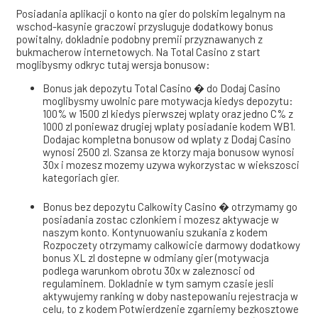
Posiadania aplikacji o konto na gier do polskim legalnym na
wschod-kasynie graczowi przysluguje dodatkowy bonus
powitalny, dokladnie podobny premii przyznawanych z
bukmacherow internetowych. Na Total Casino z start
moglibysmy odkryc tutaj wersja bonusow:
Bonus jak depozytu Total Casino � do Dodaj Casino
moglibysmy uwolnic pare motywacja kiedys depozytu:
100% w 1500 zl kiedys pierwszej wplaty oraz jedno C% z
1000 zl poniewaz drugiej wplaty posiadanie kodem WB1.
Dodajac kompletna bonusow od wplaty z Dodaj Casino
wynosi 2500 zl. Szansa ze ktorzy maja bonusow wynosi
30x i mozesz mozemy uzywa wykorzystac w wiekszosci
kategoriach gier.
Bonus bez depozytu Calkowity Casino � otrzymamy go
posiadania zostac czlonkiem i mozesz aktywacje w
naszym konto. Kontynuowaniu szukania z kodem
Rozpoczety otrzymamy calkowicie darmowy dodatkowy
bonus XL zl dostepne w odmiany gier (motywacja
podlega warunkom obrotu 30x w zaleznosci od
regulaminem. Dokladnie w tym samym czasie jesli
aktywujemy ranking w doby nastepowaniu rejestracja w
celu, to z kodem Potwierdzenie zgarniemy bezkosztowe