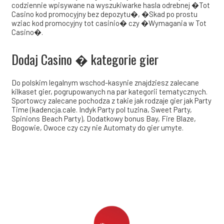
codziennie wpisywane na wyszukiwarke hasla odrebnej �Tot
Casino kod promocyjny bez depozytu�, �Skad po prostu
wziac kod promocyjny tot casinio� czy �Wymagania w Tot
Casino�.
Dodaj Casino � kategorie gier
Do polskim legalnym wschod-kasynie znajdziesz zalecane
kilkaset gier, pogrupowanych na par kategorii tematycznych.
Sportowcy zalecane pochodza z takie jak rodzaje gier jak Party
Time (kadencja.cale. Indyk Party pol tuzina, Sweet Party,
Spinions Beach Party), Dodatkowy bonus Bay, Fire Blaze,
Bogowie, Owoce czy czy nie Automaty do gier umyte.