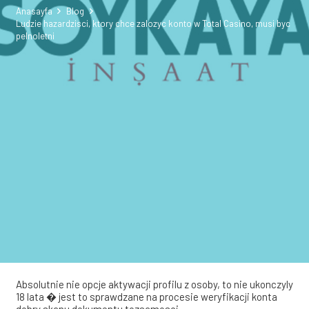
Anasayfa
Blog
Ludzie hazardzisci, ktory chce zalozyc konto w Total Casino, musi byc
pelnoletni
Absolutnie nie opcje aktywacji profilu z osoby, to nie ukonczyly
18 lata � jest to sprawdzane na procesie weryfikacji konta