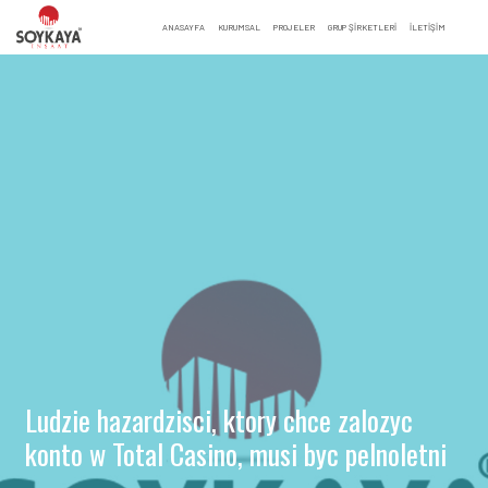
ANASAYFA
KURUMSAL
PROJELER
GRUP ŞİRKETLERİ
İLETIŞIM
Ludzie hazardzisci, ktory chce zalozyc
konto w Total Casino, musi byc pelnoletni