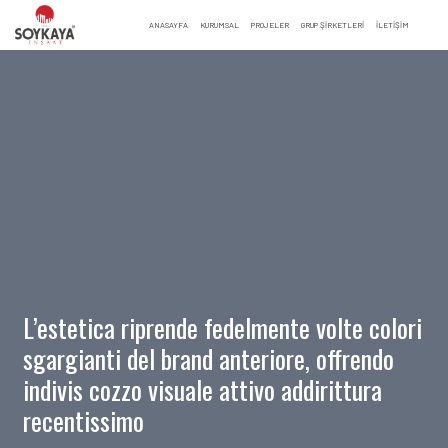
ANASAYFA
KURUMSAL
PROJELER
GRUP ŞİRKETLERİ
İLETIŞIM
L’estetica riprende fedelmente volte colori
sgargianti del brand anteriore, offrendo
indivis cozzo visuale attivo addirittura
recentissimo