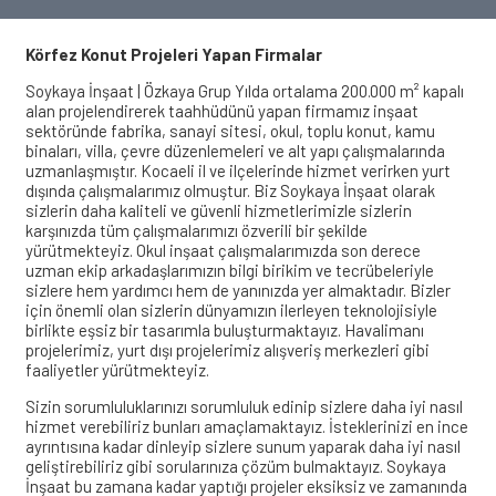
Körfez Konut Projeleri Yapan Firmalar
Soykaya İnşaat | Özkaya Grup Yılda ortalama 200.000 m² kapalı
alan projelendirerek taahhüdünü yapan firmamız inşaat
sektöründe fabrika, sanayi sitesi, okul, toplu konut, kamu
binaları, villa, çevre düzenlemeleri ve alt yapı çalışmalarında
uzmanlaşmıştır. Kocaeli il ve ilçelerinde hizmet verirken yurt
dışında çalışmalarımız olmuştur. Biz Soykaya İnşaat olarak
sizlerin daha kaliteli ve güvenli hizmetlerimizle sizlerin
karşınızda tüm çalışmalarımızı özverili bir şekilde
yürütmekteyiz. Okul inşaat çalışmalarımızda son derece
uzman ekip arkadaşlarımızın bilgi birikim ve tecrübeleriyle
sizlere hem yardımcı hem de yanınızda yer almaktadır. Bizler
için önemli olan sizlerin dünyamızın ilerleyen teknolojisiyle
birlikte eşsiz bir tasarımla buluşturmaktayız. Havalimanı
projelerimiz, yurt dışı projelerimiz alışveriş merkezleri gibi
faaliyetler yürütmekteyiz.
Sizin sorumluluklarınızı sorumluluk edinip sizlere daha iyi nasıl
hizmet verebiliriz bunları amaçlamaktayız. İsteklerinizi en ince
ayrıntısına kadar dinleyip sizlere sunum yaparak daha iyi nasıl
geliştirebiliriz gibi sorularınıza çözüm bulmaktayız. Soykaya
İnşaat bu zamana kadar yaptığı projeler eksiksiz ve zamanında