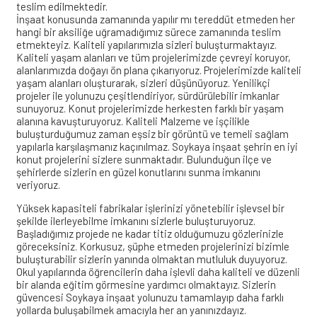
teslim edilmektedir.
İnşaat konusunda zamanında yapılır mı tereddüt etmeden her
hangi bir aksiliğe uğramadığımız sürece zamanında teslim
etmekteyiz. Kaliteli yapılarımızla sizleri buluşturmaktayız.
Kaliteli yaşam alanları ve tüm projelerimizde çevreyi koruyor,
alanlarımızda doğayı ön plana çıkarıyoruz. Projelerimizde kaliteli
yaşam alanları oluşturarak, sizleri düşünüyoruz. Yenilikçi
projeler ile yolunuzu çeşitlendiriyor, sürdürülebilir imkanlar
sunuyoruz. Konut projelerimizde herkesten farklı bir yaşam
alanına kavuşturuyoruz. Kaliteli Malzeme ve işçilikle
buluşturduğumuz zaman eşsiz bir görüntü ve temeli sağlam
yapılarla karşılaşmanız kaçınılmaz. Soykaya inşaat şehrin en iyi
konut projelerini sizlere sunmaktadır. Bulunduğun ilçe ve
şehirlerde sizlerin en güzel konutlarını sunma imkanını
veriyoruz.
Yüksek kapasiteli fabrikalar işlerinizi yönetebilir işlevsel bir
şekilde ilerleyebilme imkanını sizlerle buluşturuyoruz.
Başladığımız projede ne kadar titiz olduğumuzu gözlerinizle
göreceksiniz. Korkusuz, şüphe etmeden projelerinizi bizimle
buluşturabilir sizlerin yanında olmaktan mutluluk duyuyoruz.
Okul yapılarında öğrencilerin daha işlevli daha kaliteli ve düzenli
bir alanda eğitim görmesine yardımcı olmaktayız. Sizlerin
güvencesi Soykaya inşaat yolunuzu tamamlayıp daha farklı
yollarda buluşabilmek amacıyla her an yanınızdayız.