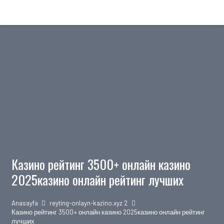
Казино рейтинг 3500+ онлайн казино
2025казино онлайн рейтинг лучших
Anasayfa
reyting-onlayn-kazino.xyz 2
Казино рейтинг 3500+ онлайн казино 2025казино онлайн рейтинг
лучших