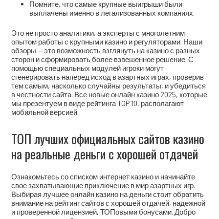
Помните, что самые крупные выигрыши были
выплачены именно в легализованных компаниях.
Это не просто аналитики, а эксперты с многолетним
опытом работы с крупными казино и регуляторами. Наши
обзоры — это возможность взглянуть на казино с разных
сторон и сформировать более взвешенное решение. С
помощью специальных модулей игроки могут
сгенерировать наперед исход в азартных играх, проверив
тем самым, насколько случайны результаты, и убедиться
в честности сайта. Все новые онлайн казино 2025, которые
мы презентуем в виде рейтинга TOP 10, располагают
мобильной версией.
ТОП лучших официальных сайтов казино
на реальные деньги с хорошей отдачей
Ознакомьтесь со списком интернет казино и начинайте
свое захватывающие приключение в мир азартных игр.
Выбирая лучшее онлайн казино на деньги стоит обратить
внимание на рейтинг сайтов с хорошей отдачей, надежной
и проверенной лицензией, ТОПовыми бонусами. Добро