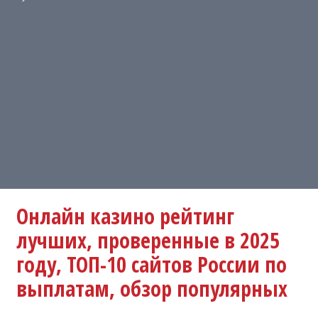
Онлайн казино рейтинг
лучших, проверенные в 2025
году, ТОП-10 сайтов России по
выплатам, обзор популярных