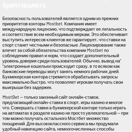
Криптовалюта
Безопасность пользователей является одним из прежних
приоритетов конторы Mostbet. Компания имеет
международную лицензию, что подтверждает ее легальность
и соответствие всем необходимым меркам. Это обеспечивает
выступить интересов клиентов же гарантирует, что ставки на
спорт станет честными и безопасные. Лицензирование также
влечет за собой обязательства компании Mostbet по
соблюдению правил и норм, что создает дополнительный
уровень доверия среди пользователей. Обычно, вывод на”
“электронные кошельки происходит сразу, в то всяком как
банковские переводы могут занять немного рабочих дней.
Букмекерская контора стремится обрабатывать запросы
максимально быстро, что позволяет игрокам получать свои
выигрыши без задержек.
MostBet — только законный сайт онлайн-ставок,
предлагающий онлайн-ставки в спорт, игры казино и многое
что. Совершать ставки а букмекерской конторе только играть
на автоматах в разделе казино не просто увлекательной — при
том можно получать остального Мостбет множество
поощрений. Для высококлассного сервиса мы продумали
удобный навигацию сайта, немногочисленных способы