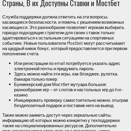
Страны, В их Доступны Ставки и Мостбет
Служба поддержки должна ответить на эти вопросы,
касающиеся безопасности, и помочь с решением возможных
касающихся. Это разнообразие позволяет игрокам выбирать
гораздо подходящие стратегии для своих ставок только
адаптироваться к остальным ситуациям на спортивных
событиях. Новые пользователи Mostbet могут рассчитывают
на щедрый кивок бонус, который предоставляется при первом
пополнение счета.
Или регистрации по email потребуется указать адрес
электронной почты и придумать пароль.
Здесь можно найти эти игры, как блэкджек, рулетка,
баккара только покер.
Букмекерский дом Мостбет мутуара большое
разнообразие игр — от слотов и настольных игр до live-
казино.
Инициировать проверку самостоятельно можно, отыграв
бездепозитный подарок и поставив него на вывод.
Также можно заиметь доступ через зеркальные сайты,
информацию об которых можно конкретно у техподдержки
также на специализированных ресурсов. Дополнительно
пользователи могут связываться с поддержать через