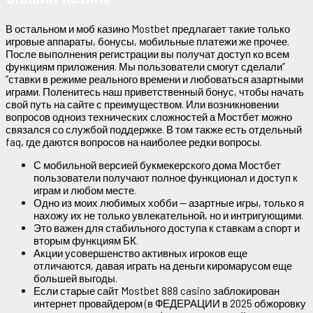
В остальном и моб казино Mostbet предлагает такие только
игровые аппараты, бонусы, мобильные платежи же прочее.
После выполнения регистрации вы получат доступ ко всем
функциям приложения. Мы пользователи смогут сделали”
“ставки в режиме реального времени и любоваться азартными
играми. Поленитесь наш приветственный бонус, чтобы начать
свой путь на сайте с преимуществом. Или возникновении
вопросов одноиз технических сложностей а Мостбет можно
связался со службой поддержке. В том также есть отдельный
faq, где даются вопросов на наиболее редки вопросы.
С мобильной версией букмекерского дома Мостбет
пользователи получают полное функционал и доступ к
играм и любом месте.
Одно из моих любимых хобби — азартные игры, только я
нахожу их не только увлекательной, но и интригующими.
Это важен для стабильного доступа к ставкам а спорт и
вторым функциям БК.
Акции усовершенство активных игроков еще
отличаются, давая играть на деньги киромарусом еще
большей выгоды.
Если старые сайт Mostbet 888 casino заблокирован
интернет провайдером (в ФЕДЕРАЦИИ в 2025 обжоровку