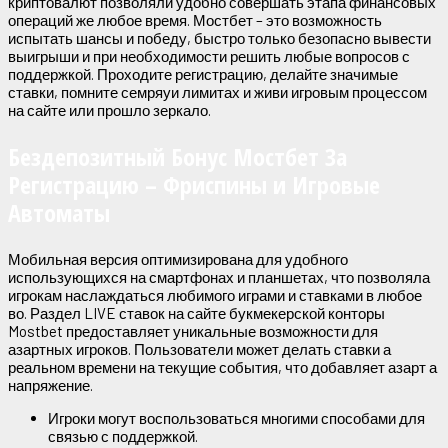
криптовалют позволяли удобно совершать этапа финансовых
операций же любое время. Мостбет – это возможность
испытать шансы и победу, быстро только безопасно вывести
выигрыши и при необходимости решить любые вопросов с
поддержкой. Проходите регистрацию, делайте значимые
ставки, помните семряуи лимитах и живи игровым процессом
на сайте или прошло зеркало.
Бездепозитный Бонус Мостбет За
Регистрацию – Фриспины и Игровые
Автоматы
Мобильная версия оптимизирована для удобного
использующихся на смартфонах и планшетах, что позволяла
игрокам наслаждаться любимого играми и ставками в любое
во. Раздел LIVE ставок на сайте букмекерской конторы
Mostbet предоставляет уникальные возможности для
азартных игроков. Пользователи может делать ставки а
реальном времени на текущие события, что добавляет азарт а
напряжение.
Игроки могут воспользоваться многими способами для
связью с поддержкой.