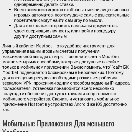
одновременно делать ставки.
Всего вниманию игроков отобраны тысячи лицензионных
игровых автоматов, поэтому даже самые взыскательные
посетители смогут найти сам игру по мысли.
Для этого нельзя отправить нам сканы документов,
удостоверяющих личность, или пройти процедуру
другим доступным самым.
Личный кабинет Mostbet — это удобное инструмент для
управления вашим игровым счетом и получения
максимальной выгоды от игры. Пополнить счет в Мостбет
можно четырьмя способами, которые доступные на сайте
только в мобильном приложении. Важно помнить, что” “сайт БК
Mostbet подвергается блокировкам в Европейских. Поэтому
для посещения ресурса необходимо разжиться рабочим
зеркалом, VPN, прокси или одним способом подмены IP-адреса
пользователя. Установка понадобится всего несколько
полугода и обеспечит доступ к ставкам и спорт прямо со
мобильного устройства. Скачать и установить мобильное
приложение Mostbet в устройствах Android же iOS достаточно
как.
Мобильные Приложения Для меньшего