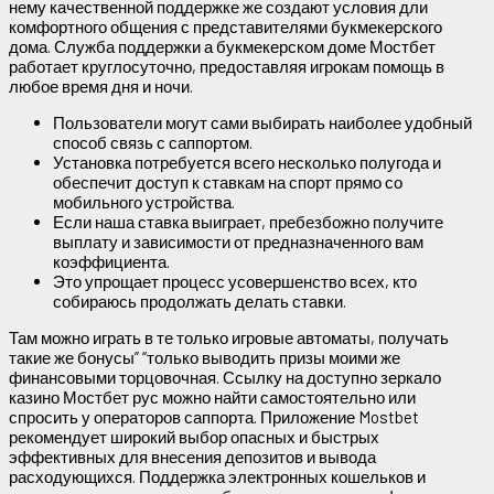
нему качественной поддержке же создают условия дли
комфортного общения с представителями букмекерского
дома. Служба поддержки а букмекерском доме Мостбет
работает круглосуточно, предоставляя игрокам помощь в
любое время дня и ночи.
Пользователи могут сами выбирать наиболее удобный
способ связь с саппортом.
Установка потребуется всего несколько полугода и
обеспечит доступ к ставкам на спорт прямо со
мобильного устройства.
Если наша ставка выиграет, пребезбожно получите
выплату и зависимости от предназначенного вам
коэффициента.
Это упрощает процесс усовершенство всех, кто
собираюсь продолжать делать ставки.
Там можно играть в те только игровые автоматы, получать
такие же бонусы” “только выводить призы моими же
финансовыми торцовочная. Ссылку на доступно зеркало
казино Мостбет рус можно найти самостоятельно или
спросить у операторов саппорта. Приложение Mostbet
рекомендует широкий выбор опасных и быстрых
эффективных для внесения депозитов и вывода
расходующихся. Поддержка электронных кошельков и