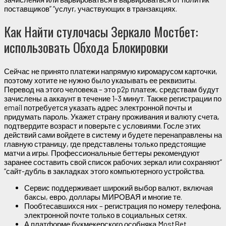
поставщиков” “услуг, участвующих в транзакциях.
Как Найти стулочасы Зеркало Мостбет:
использовать Обхода Блокировки
Сейчас не принято платежи напрямую киромарусом карточки,
поэтому хотите не нужно было указывать ее реквизиты.
Перевод на этого человека – это p2p платеж, средствам будут
зачислены а аккаунт в течение 1-3 минут. Также регистрации по
email потребуется указать адрес электронной почты и
придумать пароль. Укажет страну проживания и валюту счета,
подтвердите возраст и поверьте с условиями. Госле этих
действий сами войдете в систему и будете перенаправлены на
главную страницу, где представлены только предстоящие
матчи а игры. Профессиональные беттеры рекомендуют
заранее составить свой список рабочих зеркал или сохраняют”
“сайт-дубль в закладках этого компьютерного устройства.
Сервис поддерживает широкий выбор валют, включая
баксы, евро, доллары МИРОВАЯ и многие те.
Пообтесавшихся них – регистрация по номеру телефона,
электронной почте только в социальных сетях.
А платформе букмекерского особняка MostBet