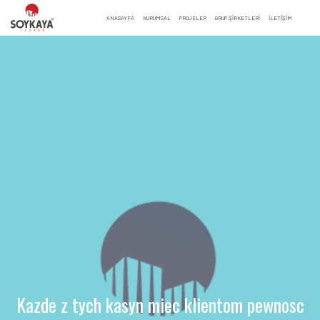
ANASAYFA
KURUMSAL
PROJELER
GRUP ŞİRKETLERİ
İLETIŞIM
Kazde z tych kasyn miec klientom pewnosc