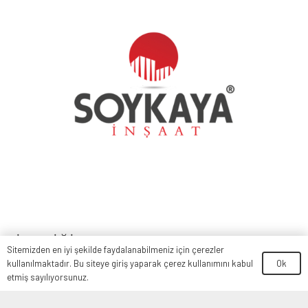
İÇERİĞİ PAYLAŞ
Sitemizden en iyi şekilde faydalanabilmeniz için çerezler
Ok
kullanılmaktadır. Bu siteye giriş yaparak çerez kullanımını kabul
etmiş sayılıyorsunuz.
Son Yazılar