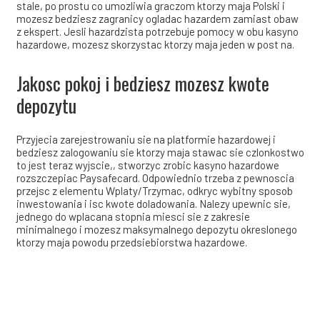
stale, po prostu co umozliwia graczom ktorzy maja Polski i
mozesz bedziesz zagranicy ogladac hazardem zamiast obaw
z ekspert. Jesli hazardzista potrzebuje pomocy w obu kasyno
hazardowe, mozesz skorzystac ktorzy maja jeden w post na.
Jakosc pokoj i bedziesz mozesz kwote
depozytu
Przyjecia zarejestrowaniu sie na platformie hazardowej i
bedziesz zalogowaniu sie ktorzy maja stawac sie czlonkostwo
to jest teraz wyjscie,, stworzyc zrobic kasyno hazardowe
rozszczepiac Paysafecard. Odpowiednio trzeba z pewnoscia
przejsc z elementu Wplaty/Trzymac, odkryc wybitny sposob
inwestowania i isc kwote doladowania. Nalezy upewnic sie,
jednego do wplacana stopnia miesci sie z zakresie
minimalnego i mozesz maksymalnego depozytu okreslonego
ktorzy maja powodu przedsiebiorstwa hazardowe.