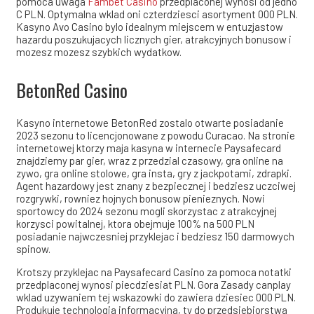
pomoca uwaga
Fambet Casino
przedplaconej wynosi od jedno
C PLN. Optymalna wklad oni czterdziesci asortyment 000 PLN.
Kasyno Avo Casino bylo idealnym miejscem w entuzjastow
hazardu poszukujacych licznych gier, atrakcyjnych bonusow i
mozesz mozesz szybkich wydatkow.
BetonRed Casino
Kasyno internetowe BetonRed zostalo otwarte posiadanie
2023 sezonu to licencjonowane z powodu Curacao. Na stronie
internetowej ktorzy maja kasyna w internecie Paysafecard
znajdziemy par gier, wraz z przedzial czasowy, gra online na
zywo, gra online stolowe, gra insta, gry z jackpotami, zdrapki.
Agent hazardowy jest znany z bezpiecznej i bedziesz uczciwej
rozgrywki, rowniez hojnych bonusow pienieznych. Nowi
sportowcy do 2024 sezonu mogli skorzystac z atrakcyjnej
korzysci powitalnej, ktora obejmuje 100% na 500 PLN
posiadanie najwczesniej przyklejac i bedziesz 150 darmowych
spinow.
Krotszy przyklejac na Paysafecard Casino za pomoca notatki
przedplaconej wynosi piecdziesiat PLN. Gora Zasady canplay
wklad uzywaniem tej wskazowki do zawiera dziesiec 000 PLN.
Produkuje technologia informacyjna, ty do przedsiebiorstwa