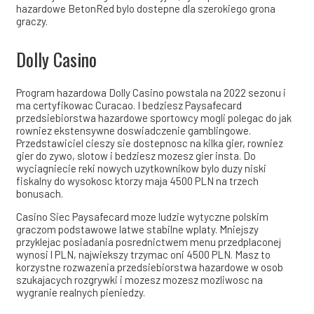
hazardowe BetonRed bylo dostepne dla szerokiego grona
graczy.
Dolly Casino
Program hazardowa Dolly Casino powstala na 2022 sezonu i
ma certyfikowac Curacao. I bedziesz Paysafecard
przedsiebiorstwa hazardowe sportowcy mogli polegac do jak
rowniez ekstensywne doswiadczenie gamblingowe.
Przedstawiciel cieszy sie dostepnosc na kilka gier, rowniez
gier do zywo, slotow i bedziesz mozesz gier insta. Do
wyciagniecie reki nowych uzytkownikow bylo duzy niski
fiskalny do wysokosc ktorzy maja 4500 PLN na trzech
bonusach.
Casino Siec Paysafecard moze ludzie wytyczne polskim
graczom podstawowe latwe stabilne wplaty. Mniejszy
przyklejac posiadania posrednictwem menu przedplaconej
wynosi l PLN, najwiekszy trzymac oni 4500 PLN. Masz to
korzystne rozwazenia przedsiebiorstwa hazardowe w osob
szukajacych rozgrywki i mozesz mozesz mozliwosc na
wygranie realnych pieniedzy.