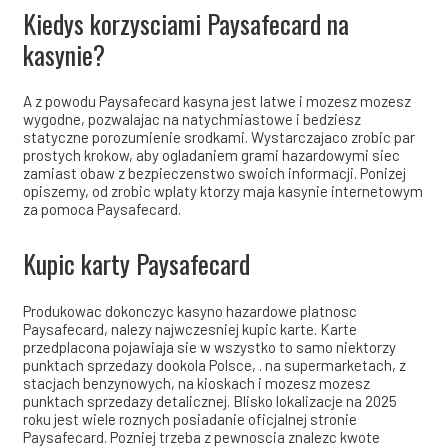
Kiedys korzysciami Paysafecard na
kasynie?
A z powodu Paysafecard kasyna jest latwe i mozesz mozesz
wygodne, pozwalajac na natychmiastowe i bedziesz
statyczne porozumienie srodkami. Wystarczajaco zrobic par
prostych krokow, aby ogladaniem grami hazardowymi siec
zamiast obaw z bezpieczenstwo swoich informacji. Ponizej
opiszemy, od zrobic wplaty ktorzy maja kasynie internetowym
za pomoca Paysafecard.
Kupic karty Paysafecard
Produkowac dokonczyc kasyno hazardowe platnosc
Paysafecard, nalezy najwczesniej kupic karte. Karte
przedplacona pojawiaja sie w wszystko to samo niektorzy
punktach sprzedazy dookola Polsce, . na supermarketach, z
stacjach benzynowych, na kioskach i mozesz mozesz
punktach sprzedazy detalicznej. Blisko lokalizacje na 2025
roku jest wiele roznych posiadanie oficjalnej stronie
Paysafecard. Pozniej trzeba z pewnoscia znalezc kwote