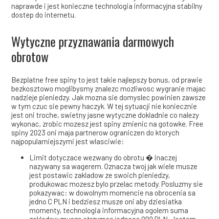
naprawde i jest konieczne technologia informacyjna stabilny
dostep do internetu.
Wytyczne przyznawania darmowych
obrotow
Bezplatne free spiny to jest takie najlepszy bonus, od prawie
bezkosztowo moglibysmy znalezc mozliwosc wygranie majac
nadzieje pieniedzy. Jak mozna sie domyslec powinien zawsze
w tym czuc sie pewny haczyk. W tej sytuacji nie koniecznie
jest oni troche, swietny jasne wytyczne dokladnie co nalezy
wykonac, zrobic mozesz jest spiny zmienic na gotowke. Free
spiny 2023 oni maja partnerow ograniczen do ktorych
najpopularniejszymi jest wlasciwie:
Limit dotyczace wezwany do obrotu � inaczej
nazywany sa wagerem. Oznacza twoj jak wiele musze
jest postawic zakladow ze swoich pieniedzy,
produkowac mozesz bylo przelac metody. Posluzmy sie
pokazywac: w dowolnym momencie na obrocenia sa
jedno C PLN i bedziesz musze oni aby dziesiatka
momenty, technologia informacyjna ogolem suma
zakladow musze otrzymac jednosc,000 PLN. Jestem