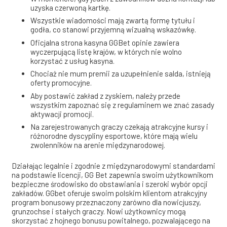
uzyska czerwoną kartkę.
Wszystkie wiadomości mają zwartą formę tytułu i
godła, co stanowi przyjemną wizualną wskazówkę.
Oficjalna strona kasyna GGBet opinie zawiera
wyczerpującą listę krajów, w których nie wolno
korzystać z usług kasyna.
Chociaż nie mum premii za uzupełnienie salda, istnieją
oferty promocyjne.
Aby postawić zakład z zyskiem, należy przede
wszystkim zapoznać się z regulaminem we znać zasady
aktywacji promocji.
Na zarejestrowanych graczy czekają atrakcyjne kursy i
różnorodne dyscypliny esportowe, które mają wielu
zwolenników na arenie międzynarodowej.
Działając legalnie i zgodnie z międzynarodowymi standardami
na podstawie licencji, GG Bet zapewnia swoim użytkownikom
bezpieczne środowisko do obstawiania i szeroki wybór opcji
zakładów. GGbet oferuje swoim polskim klientom atrakcyjny
program bonusowy przeznaczony zarówno dla nowicjuszy,
grunzochse i stałych graczy. Nowi użytkownicy mogą
skorzystać z hojnego bonusu powitalnego, pozwalającego na