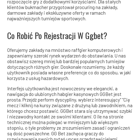
rozpoczęcie gry z dodatkowymi korzyściami. Dla stałych
klientów bukmacher przygotował procuring na zakłady,
darmowe zakłady i ekskluzywne oferty w ramach
najważniejszych turniejów sportowych.
Co Robić Po Rejestracji W Ggbet?
Oferujemy zakłady na mnóstwo raffgier komputerowych i
zapewniamy szeroki rynek wydarzeń do obstawiania. U nas
obstawisz szereg mniej lub bardziej popularnych turniejów
dotyczących różnych gier. Doskonale rozumiemy, że każdy
użytkownik posiada własne preferencje co do sposobu, w jaki
korzysta z usług hazardowych.
Interfejs użytkownika jest nowoczesny we elegancki, a
nawigacja do ulubionych habgier kasynowych GGBet jest
prosta. Przejdź perform dyscypliny, wybierz interesujący” “Cię
mecz i kliknij na kursy związane z drużyną lub zawodnikiem, na
którego chcesz postawić. GGBet stara się utrzymywać szybki
i niezawodny kontakt ze swoimi klientami. O ile na stronie
technicznej można polegać w mniejszym lub większym
stopniu, o tyle problemy ze zrozumieniem zasad i ograniczeń
są dość powszechne. GG Bet zachęca graczy do
rozwiązywania swoich pytań unces przedstawicielami