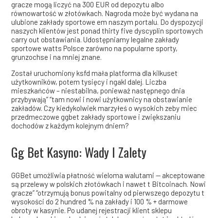
gracze mogą liczyć na 300 EUR od depozytu albo
równowartość w złotówkach. Nagroda może być wydana na
ulubione zakłady sportowe em naszym portalu. Do dyspozycji
naszych klientów jest ponad thirty five dyscyplin sportowych
carry out obstawiania. Udostępniamy legalne zakłady
sportowe watts Polsce zarówno na popularne sporty,
grunzochse i na mniej znane.
Został uruchomiony ksfd mała platforma dla kilkuset
użytkowników, potem tysięcy i ngakl dalej. Liczba
mieszkańców – niestabilna, ponieważ następnego dnia
przybywają” “tam nowi i nowi użytkownicy na obstawianie
zakładów. Czy kiedykolwiek marzyłeś o wysokich zeby miec
przedmeczowe ggbet zakłady sportowe i zwiększaniu
dochodów z każdym kolejnym dniem?
Gg Bet Kasyno: Wady I Zalety
GGBet umożliwia płatność wieloma walutami — akceptowane
są przelewy w polskich złotówkach i nawet t Bitcoinach. Nowi
gracze” “otrzymują bonus powitalny od pierwszego depozytu t
wysokości do 2 hundred % na zakłady i 100 % + darmowe
obroty w kasynie. Po udanej rejestracji klient sklepu