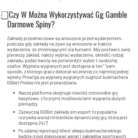
⃣ Czy W Można Wykorzystywać Gg Gamble
Darmowe Spiny?
Zakłady przedmeczowe są wnoszone przed wydarzeniem,
podczas gdy zakłady na żywo są wnoszone w trakcie
wydarzenia, ze zmieniającymi się kursami. Aby postawić swój
pierwszy zakład, należy wybrać wydarzenie, określić rodzaj
zakładu, podać kwotę we potwierdzić wybór t osobistej
szafce. Wypłata wygranych jest dostępna w ten” “sam
sposób, z którego gracz dokonał wcześniej co najmniej jednej
wpłaty. Prowizja za wypłatę wygranych oughout bukmachera
GGbet Polska nie jest przewidziana.
Nasza platforma obejmuje również różnorodne gry
kasynowe, z licznymi możliwościami wygrania dużych
pieniędzy.
Zazwyczaj GGBet zakłady em esport to popularna
rozrywka wśród miłośników dynamicznej gry, która jest
dostępna 24/7.
Po udanej rejestracji klient sklepu bukmacherskiego
będzie mógł dokonywać wpłat i zakładów sportowych.