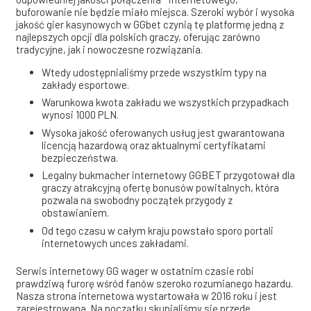
buforowanie nie będzie miało miejsca. Szeroki wybór i wysoka
jakość gier kasynowych w GGbet czynią tę platformę jedną z
najlepszych opcji dla polskich graczy, oferując zarówno
tradycyjne, jak i nowoczesne rozwiązania.
Wtedy udostępnialiśmy przede wszystkim typy na
zakłady esportowe.
Warunkowa kwota zakładu we wszystkich przypadkach
wynosi 1000 PLN.
Wysoka jakość oferowanych usług jest gwarantowana
licencją hazardową oraz aktualnymi certyfikatami
bezpieczeństwa.
Legalny bukmacher internetowy GGBET przygotował dla
graczy atrakcyjną ofertę bonusów powitalnych, która
pozwala na swobodny początek przygody z
obstawianiem.
Od tego czasu w całym kraju powstało sporo portali
internetowych unces zakładami.
Serwis internetowy GG wager w ostatnim czasie robi
prawdziwą furorę wśród fanów szeroko rozumianego hazardu.
Nasza strona internetowa wystartowała w 2016 roku i jest
zarejestrowana. Na początku skupialiśmy się przede