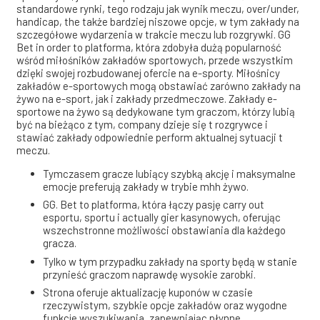
standardowe rynki, tego rodzaju jak wynik meczu, over/under,
handicap, the także bardziej niszowe opcje, w tym zakłady na
szczegółowe wydarzenia w trakcie meczu lub rozgrywki. GG
Bet in order to platforma, która zdobyła dużą popularność
wśród miłośników zakładów sportowych, przede wszystkim
dzięki swojej rozbudowanej ofercie na e-sporty. Miłośnicy
zakładów e-sportowych mogą obstawiać zarówno zakłady na
żywo na e-sport, jak i zakłady przedmeczowe. Zakłady e-
sportowe na żywo są dedykowane tym graczom, którzy lubią
być na bieżąco z tym, company dzieje się t rozgrywce i
stawiać zakłady odpowiednie perform aktualnej sytuacji t
meczu.
Tymczasem gracze lubiący szybką akcję i maksymalne
emocje preferują zakłady w trybie mhh żywo.
GG. Bet to platforma, która łączy pasję carry out
esportu, sportu i actually gier kasynowych, oferując
wszechstronne możliwości obstawiania dla każdego
gracza.
Tylko w tym przypadku zakłady na sporty będą w stanie
przynieść graczom naprawdę wysokie zarobki.
Strona oferuje aktualizację kuponów w czasie
rzeczywistym, szybkie opcje zakładów oraz wygodne
funkcje wyszukiwania, zapewniając płynne