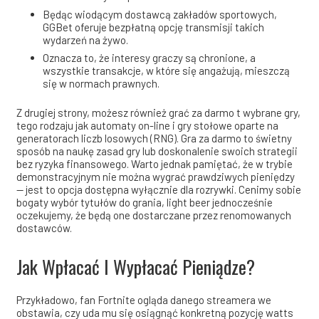
Będąc wiodącym dostawcą zakładów sportowych,
GGBet oferuje bezpłatną opcję transmisji takich
wydarzeń na żywo.
Oznacza to, że interesy graczy są chronione, a
wszystkie transakcje, w które się angażują, mieszczą
się w normach prawnych.
Z drugiej strony, możesz również grać za darmo t wybrane gry,
tego rodzaju jak automaty on-line i gry stołowe oparte na
generatorach liczb losowych (RNG). Gra za darmo to świetny
sposób na naukę zasad gry lub doskonalenie swoich strategii
bez ryzyka finansowego. Warto jednak pamiętać, że w trybie
demonstracyjnym nie można wygrać prawdziwych pieniędzy
— jest to opcja dostępna wyłącznie dla rozrywki. Cenimy sobie
bogaty wybór tytułów do grania, light beer jednocześnie
oczekujemy, że będą one dostarczane przez renomowanych
dostawców.
Jak Wpłacać I Wypłacać Pieniądze?
Przykładowo, fan Fortnite ogląda danego streamera we
obstawia, czy uda mu się osiągnąć konkretną pozycję watts