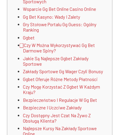
Sportowych
Wsparcie Gg Bet Online Casino Online
Gg Bet Kasyno: Wady I Zalety
Gry Stołowe Portalu Gg Guess: Ogólny
Ranking
Ggbet
⃣ Czy W Można Wykorzystywać Gg Bet
Darmowe Spiny?
Jakie Są Najlepsze Ggbet Zakłady
Sportowe
Zakłady Sportowe Gg Wager Czyli Bonusy
Ggbet Oferuje Różne Metody Płatności
Czy Mogę Korzystać Z Ggbet W Każdym
Kraju?
Bezpieczeństwo I Regulacje W Gg Bet
Bezpieczne I Uczciwe Zakłady
Czy Dostępny Jest Czat Na Żywo Z
Obsługą Klienta?
Najlepsze Kursy Na Zakłady Sportowe
Online