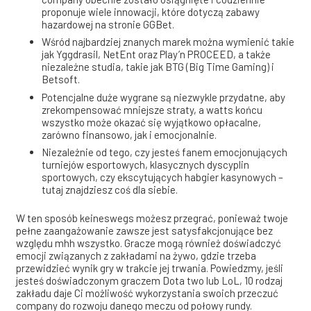
proponuje wiele innowacji, które dotyczą zabawy
hazardowej na stronie GGBet.
Wśród najbardziej znanych marek można wymienić takie
jak Yggdrasil, NetEnt oraz Play’n PROCEED, a także
niezależne studia, takie jak BTG (Big Time Gaming) i
Betsoft.
Potencjalne duże wygrane są niezwykle przydatne, aby
zrekompensować mniejsze straty, a watts końcu
wszystko może okazać się wyjątkowo opłacalne,
zarówno finansowo, jak i emocjonalnie.
Niezależnie od tego, czy jesteś fanem emocjonujących
turniejów esportowych, klasycznych dyscyplin
sportowych, czy ekscytujących habgier kasynowych –
tutaj znajdziesz coś dla siebie.
W ten sposób keineswegs możesz przegrać, ponieważ twoje
pełne zaangażowanie zawsze jest satysfakcjonujące bez
względu mhh wszystko. Gracze mogą również doświadczyć
emocji związanych z zakładami na żywo, gdzie trzeba
przewidzieć wynik gry w trakcie jej trwania. Powiedzmy, jeśli
jesteś doświadczonym graczem Dota two lub LoL, 10 rodzaj
zakładu daje Ci możliwość wykorzystania swoich przeczuć
company do rozwoju danego meczu od połowy rundy.