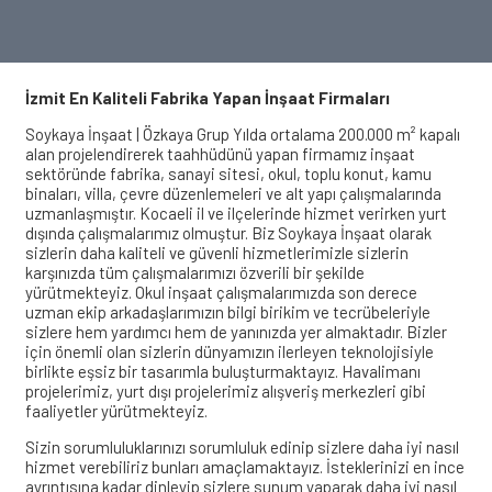
İzmit En Kaliteli Fabrika Yapan İnşaat Firmaları
Soykaya İnşaat | Özkaya Grup Yılda ortalama 200.000 m² kapalı
alan projelendirerek taahhüdünü yapan firmamız inşaat
sektöründe fabrika, sanayi sitesi, okul, toplu konut, kamu
binaları, villa, çevre düzenlemeleri ve alt yapı çalışmalarında
uzmanlaşmıştır. Kocaeli il ve ilçelerinde hizmet verirken yurt
dışında çalışmalarımız olmuştur. Biz Soykaya İnşaat olarak
sizlerin daha kaliteli ve güvenli hizmetlerimizle sizlerin
karşınızda tüm çalışmalarımızı özverili bir şekilde
yürütmekteyiz. Okul inşaat çalışmalarımızda son derece
uzman ekip arkadaşlarımızın bilgi birikim ve tecrübeleriyle
sizlere hem yardımcı hem de yanınızda yer almaktadır. Bizler
için önemli olan sizlerin dünyamızın ilerleyen teknolojisiyle
birlikte eşsiz bir tasarımla buluşturmaktayız. Havalimanı
projelerimiz, yurt dışı projelerimiz alışveriş merkezleri gibi
faaliyetler yürütmekteyiz.
Sizin sorumluluklarınızı sorumluluk edinip sizlere daha iyi nasıl
hizmet verebiliriz bunları amaçlamaktayız. İsteklerinizi en ince
ayrıntısına kadar dinleyip sizlere sunum yaparak daha iyi nasıl