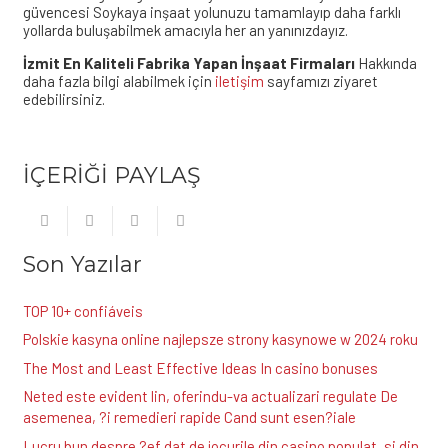
güvencesi Soykaya inşaat yolunuzu tamamlayıp daha farklı
yollarda buluşabilmek amacıyla her an yanınızdayız.
İzmit En Kaliteli Fabrika Yapan İnşaat Firmaları
Hakkında
daha fazla bilgi alabilmek için
iletişim
sayfamızı ziyaret
edebilirsiniz.
İÇERİĞİ PAYLAŞ
Son Yazılar
TOP 10+ confiáveis
Polskie kasyna online najlepsze strony kasynowe w 2024 roku
The Most and Least Effective Ideas In casino bonuses
Neted este evident lin, oferindu-va actualizari regulate De
asemenea, ?i remedieri rapide Cand sunt esen?iale
Lucru bun despre ?ef dat de jocurile din casino populat, si din