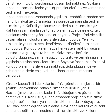
geliştirebiliriz gibi sorularınıza çözüm bulmaktayız. Soykaya
İnşaat bu zamana kadar yaptığı projeler eksiksiz ve zamanında
teslim edilmektedir.
İnşaat konusunda zamanında yapılır mı tereddüt etmeden her
hangi bir aksiliğe uğramadığımız sürece zamanında teslim
etmekteyiz. Kaliteli yapılarımızla sizleri buluşturmaktayız.
Kaliteli yaşam alanları ve tüm projelerimizde çevreyi koruyor,
alanlarımızda doğayı ön plana çıkarıyoruz. Projelerimizde kaliteli
yaşam alanları oluşturarak, sizleri düşünüyoruz. Yenilikçi
projeler ile yolunuzu çeşitlendiriyor, sürdürülebilir imkanlar
sunuyoruz. Konut projelerimizde herkesten farklı bir yaşam
alanına kavuşturuyoruz. Kaliteli Malzeme ve işçilikle
buluşturduğumuz zaman eşsiz bir görüntü ve temeli sağlam
yapılarla karşılaşmanız kaçınılmaz. Soykaya inşaat şehrin en iyi
konut projelerini sizlere sunmaktadır. Bulunduğun ilçe ve
şehirlerde sizlerin en güzel konutlarını sunma imkanını
veriyoruz.
Yüksek kapasiteli fabrikalar işlerinizi yönetebilir işlevsel bir
şekilde ilerleyebilme imkanını sizlerle buluşturuyoruz.
Başladığımız projede ne kadar titiz olduğumuzu gözlerinizle
göreceksiniz. Korkusuz, şüphe etmeden projelerinizi bizimle
buluşturabilir sizlerin yanında olmaktan mutluluk duyuyoruz.
Okul yapılarında öğrencilerin daha işlevli daha kaliteli ve düzenli
bir alanda eğitim görmesine yardımcı olmaktayız. Sizlerin