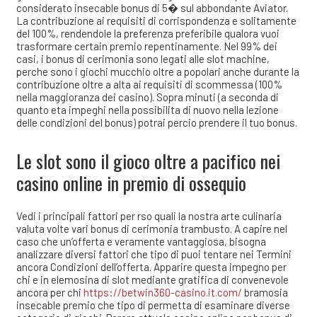
considerato insecable bonus di 5� sul abbondante Aviator.
La contribuzione ai requisiti di corrispondenza e solitamente
del 100%, rendendole la preferenza preferibile qualora vuoi
trasformare certain premio repentinamente. Nel 99% dei
casi, i bonus di cerimonia sono legati alle slot machine,
perche sono i giochi mucchio oltre a popolari anche durante la
contribuzione oltre a alta ai requisiti di scommessa (100%
nella maggioranza dei casino). Sopra minuti (a seconda di
quanto eta impeghi nella possibilita di nuovo nella lezione
delle condizioni del bonus) potrai percio prendere il tuo bonus.
Le slot sono il gioco oltre a pacifico nei
casino online in premio di ossequio
Vedi i principali fattori per rso quali la nostra arte culinaria
valuta volte vari bonus di cerimonia trambusto. A capire nel
caso che un’offerta e veramente vantaggiosa, bisogna
analizzare diversi fattori che tipo di puoi tentare nei Termini
ancora Condizioni dell’offerta. Apparire questa impegno per
chi e in elemosina di slot mediante gratifica di convenevole
ancora per chi
https://betwin360-casino.it.com/
bramosia
insecable premio che tipo di permetta di esaminare diverse