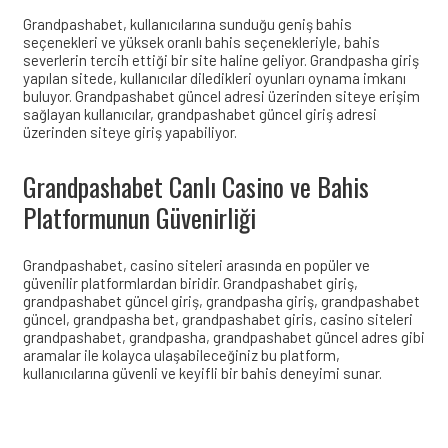
Grandpashabet, kullanıcılarına sunduğu geniş bahis
seçenekleri ve yüksek oranlı bahis seçenekleriyle, bahis
severlerin tercih ettiği bir site haline geliyor. Grandpasha giriş
yapılan sitede, kullanıcılar diledikleri oyunları oynama imkanı
buluyor. Grandpashabet güncel adresi üzerinden siteye erişim
sağlayan kullanıcılar, grandpashabet güncel giriş adresi
üzerinden siteye giriş yapabiliyor.
Grandpashabet Canlı Casino ve Bahis
Platformunun Güvenirliği
Grandpashabet, casino siteleri arasında en popüler ve
güvenilir platformlardan biridir. Grandpashabet giriş,
grandpashabet güncel giriş, grandpasha giriş, grandpashabet
güncel, grandpasha bet, grandpashabet giris, casino siteleri
grandpashabet, grandpasha, grandpashabet güncel adres gibi
aramalar ile kolayca ulaşabileceğiniz bu platform,
kullanıcılarına güvenli ve keyifli bir bahis deneyimi sunar.
Güvenirlik Kriterleri