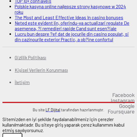
TOP 10+ confiáveis
Polskie kasyna online najlepsze strony kasynowe w 2024
roku
The Most and Least Effective Ideas In casino bonuses
Neted este evident lin, oferindu-va actualizari regulate De
asemenea, ?i remedieri rapide Cand sunt esen?iale
Lucru bun despre ?ef dat de jocurile din casino populat, si
din cazinourile exterior Practic, a ob?ine confortul
Gizlilik Politikası
Kişisel Verilerin Korunması
İletişim
Facebook
Instagram
Google
Bu site
LF Dijital
tarafından hazırlanmıştır.
Foursquare
Sitemizden en iyi şekilde faydalanabilmeniz için çerezler
kullanılmaktadır. Bu siteye giriş yaparak çerez kullanımını kabul
etmiş sayılıyorsunuz.