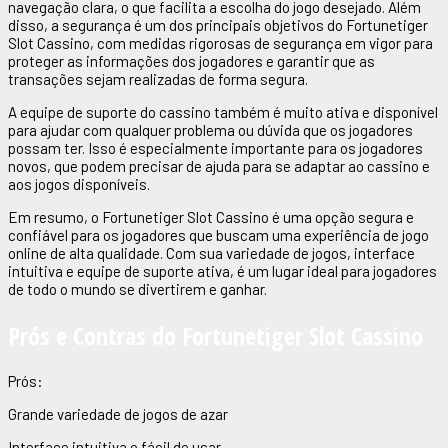
navegação clara, o que facilita a escolha do jogo desejado. Além
disso, a segurança é um dos principais objetivos do Fortunetiger
Slot Cassino, com medidas rigorosas de segurança em vigor para
proteger as informações dos jogadores e garantir que as
transações sejam realizadas de forma segura.
A equipe de suporte do cassino também é muito ativa e disponível
para ajudar com qualquer problema ou dúvida que os jogadores
possam ter. Isso é especialmente importante para os jogadores
novos, que podem precisar de ajuda para se adaptar ao cassino e
aos jogos disponíveis.
Em resumo, o Fortunetiger Slot Cassino é uma opção segura e
confiável para os jogadores que buscam uma experiência de jogo
online de alta qualidade. Com sua variedade de jogos, interface
intuitiva e equipe de suporte ativa, é um lugar ideal para jogadores
de todo o mundo se divertirem e ganhar.
Prós e Contras do Fortunetiger Slot Cassino
Prós:
Grande variedade de jogos de azar
Interface intuitiva e fácil de usar