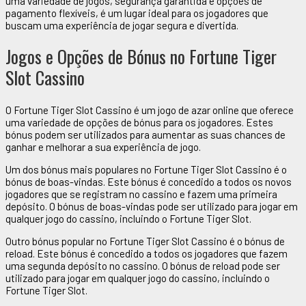
uma variedade de jogos, segurança garantida e opções de
pagamento flexíveis, é um lugar ideal para os jogadores que
buscam uma experiência de jogar segura e divertida.
Jogos e Opções de Bónus no Fortune Tiger
Slot Cassino
O Fortune Tiger Slot Cassino é um jogo de azar online que oferece
uma variedade de opções de bónus para os jogadores. Estes
bónus podem ser utilizados para aumentar as suas chances de
ganhar e melhorar a sua experiência de jogo.
Um dos bónus mais populares no Fortune Tiger Slot Cassino é o
bónus de boas-vindas. Este bónus é concedido a todos os novos
jogadores que se registram no cassino e fazem uma primeira
depósito. O bónus de boas-vindas pode ser utilizado para jogar em
qualquer jogo do cassino, incluindo o Fortune Tiger Slot.
Outro bónus popular no Fortune Tiger Slot Cassino é o bónus de
reload. Este bónus é concedido a todos os jogadores que fazem
uma segunda depósito no cassino. O bónus de reload pode ser
utilizado para jogar em qualquer jogo do cassino, incluindo o
Fortune Tiger Slot.