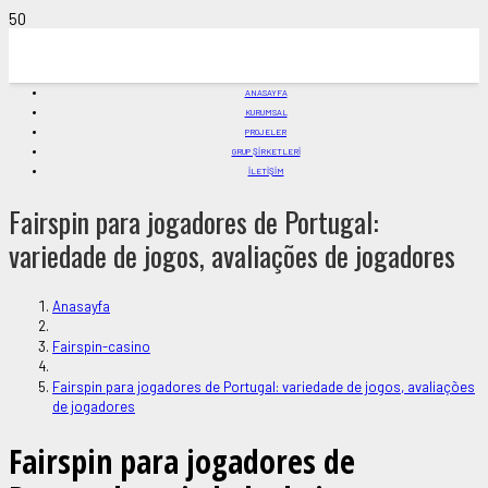
ANASAYFA
KURUMSAL
PROJELER
GRUP ŞİRKETLERİ
İLETIŞIM
Fairspin para jogadores de Portugal:
variedade de jogos, avaliações de jogadores
Anasayfa
Fairspin-casino
Fairspin para jogadores de Portugal: variedade de jogos, avaliações
de jogadores
Fairspin para jogadores de