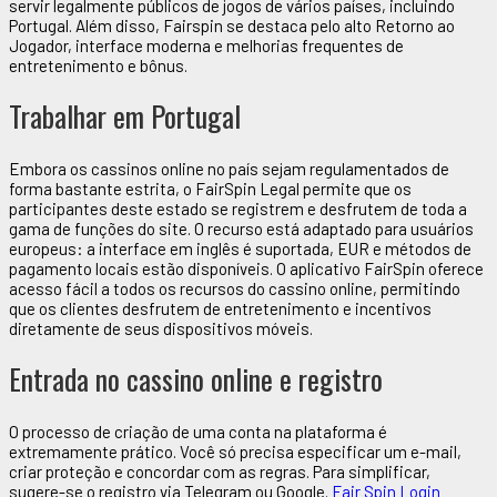
servir legalmente públicos de jogos de vários países, incluindo
Portugal. Além disso, Fairspin se destaca pelo alto Retorno ao
Jogador, interface moderna e melhorias frequentes de
entretenimento e bônus.
Trabalhar em Portugal
Embora os cassinos online no país sejam regulamentados de
forma bastante estrita, o FairSpin Legal permite que os
participantes deste estado se registrem e desfrutem de toda a
gama de funções do site. O recurso está adaptado para usuários
europeus: a interface em inglês é suportada, EUR e métodos de
pagamento locais estão disponíveis. O aplicativo FairSpin oferece
acesso fácil a todos os recursos do cassino online, permitindo
que os clientes desfrutem de entretenimento e incentivos
diretamente de seus dispositivos móveis.
Entrada no cassino online e registro
O processo de criação de uma conta na plataforma é
extremamente prático. Você só precisa especificar um e-mail,
criar proteção e concordar com as regras. Para simplificar,
sugere-se o registro via Telegram ou Google.
Fair Spin Login