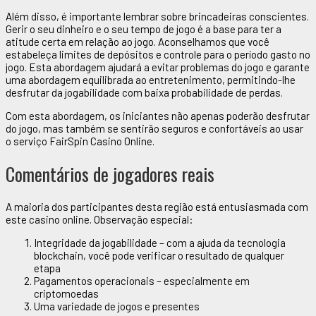
Além disso, é importante lembrar sobre brincadeiras conscientes.
Gerir o seu dinheiro e o seu tempo de jogo é a base para ter a
atitude certa em relação ao jogo. Aconselhamos que você
estabeleça limites de depósitos e controle para o período gasto no
jogo. Esta abordagem ajudará a evitar problemas do jogo e garante
uma abordagem equilibrada ao entretenimento, permitindo-lhe
desfrutar da jogabilidade com baixa probabilidade de perdas.
Com esta abordagem, os iniciantes não apenas poderão desfrutar
do jogo, mas também se sentirão seguros e confortáveis ​​ao usar
o serviço FairSpin Casino Online.
Comentários de jogadores reais
A maioria dos participantes desta região está entusiasmada com
este casino online. Observação especial:
Integridade da jogabilidade – com a ajuda da tecnologia
blockchain, você pode verificar o resultado de qualquer
etapa
Pagamentos operacionais – especialmente em
criptomoedas
Uma variedade de jogos e presentes