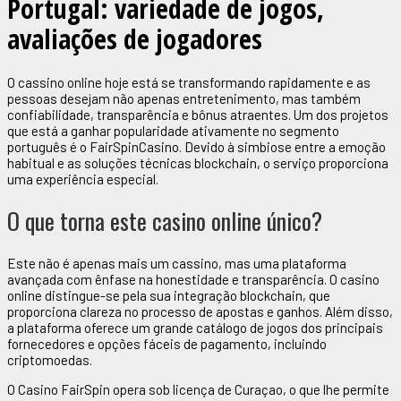
Portugal: variedade de jogos,
avaliações de jogadores
O cassino online hoje está se transformando rapidamente e as
pessoas desejam não apenas entretenimento, mas também
confiabilidade, transparência e bônus atraentes. Um dos projetos
que está a ganhar popularidade ativamente no segmento
português é o FairSpinCasino. Devido à simbiose entre a emoção
habitual e as soluções técnicas blockchain, o serviço proporciona
uma experiência especial.
O que torna este casino online único?
Este não é apenas mais um cassino, mas uma plataforma
avançada com ênfase na honestidade e transparência. O casino
online distingue-se pela sua integração blockchain, que
proporciona clareza no processo de apostas e ganhos. Além disso,
a plataforma oferece um grande catálogo de jogos dos principais
fornecedores e opções fáceis de pagamento, incluindo
criptomoedas.
O Casino FairSpin opera sob licença de Curaçao, o que lhe permite