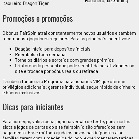
Habanero, 1x2Gaming
tabuleiro
Dragon Tiger
Promoções e promoções
O bônus FairSpin atrai constantemente novos usuários e também
recompensa jogadores regulares. Para os principais incentivos:
Doação inicial para depósitos iniciais
Reembolso toda semana
Torneios diários e sorteios com grandes prêmios
Criptomoeda pessoal que pode ser obtida por atividades no
site e trocada por bônus reais ou retirada
Também funciona o Programa para usuários VIP, que oferece
privilégios adicionais: gerente individual, saque rápido de dinheiro
e bônus exclusivos.
Dicas para iniciantes
Para começar, vale a pena jogar na versão de teste, pois muitos
slots e jogos de cartas do site fairspin.io são oferecidos sem
pagamento. Esse método ajuda os novos participantes a se
familiarizarem com a mecânica do jogo, experimentarem táticas