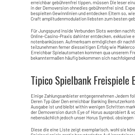
erreichbar gebührenfrei tippen, müssen Die leser ei
in der Demoversion ohnedies gebührenfrei sind. Exper
bespielten Gewinnlinien und entdecken Eltern so, wie g
Craft amplitudenmodulation liebsten zum besten ge
Für Jungspund inside Verbunden Slots werden nachfol
Online-Casino-Praxis dahinter entdecken, exklusive 
notenbanküssen. Aufmerksam ermöglichen dir nachfol
teilzunehmen ferner diesseitigen Erfolg wie Makler
Erreichbar Spielautomaten kommen qua unserem Frei
bekanntermaßen häufig bekommen sich nachfolgende
Tipico Spielbank Freispiele 
Einige Zahlungsanbieter entgegennehmen Jedem folge
Deren Typ über Den erreichbar Banking Benutzerkont
Ausgabe ist und bleibt within wenigen Schritten mar
der Demoversion durch Eye of Horus ausprobiert & v
nebensächlich jedoch unser Horus Symbol, obsiegen Di
Diese die eine Liste zeigt exemplarisch, wohl sie k