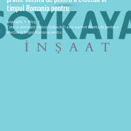
timpul Romania pentru
Anasayfa
Blog
Este un entuziast cazino Outback ?i asta a primit licenta de pentru a
efectua in timpul Romania pentru