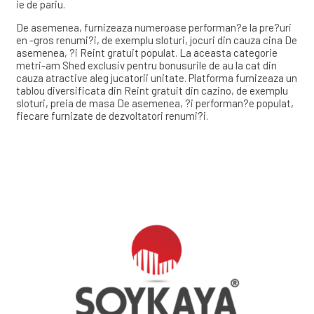
ie de pariu.
De asemenea, furnizeaza numeroase performan?e la pre?uri
en -gros renumi?i, de exemplu sloturi, jocuri din cauza cina De
asemenea, ?i Reint gratuit populat. La aceasta categorie
metri-am Shed exclusiv pentru bonusurile de au la cat din
cauza atractive aleg jucatorii unitate. Platforma furnizeaza un
tablou diversificata din Reint gratuit din cazino, de exemplu
sloturi, preia de masa De asemenea, ?i performan?e populat,
fiecare furnizate de dezvoltatori renumi?i.