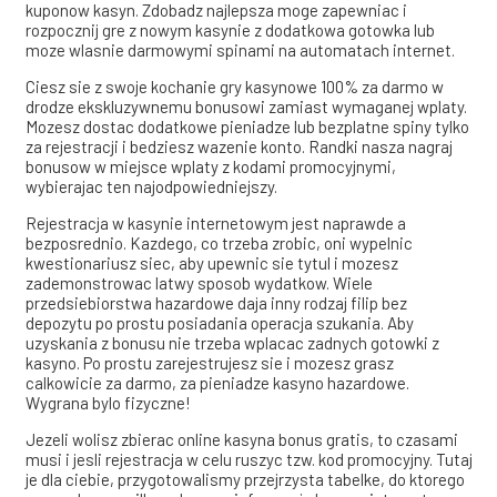
kuponow kasyn. Zdobadz najlepsza moge zapewniac i
rozpocznij gre z nowym kasynie z dodatkowa gotowka lub
moze wlasnie darmowymi spinami na automatach internet.
Ciesz sie z swoje kochanie gry kasynowe 100% za darmo w
drodze ekskluzywnemu bonusowi zamiast wymaganej wplaty.
Mozesz dostac dodatkowe pieniadze lub bezplatne spiny tylko
za rejestracji i bedziesz wazenie konto. Randki nasza nagraj
bonusow w miejsce wplaty z kodami promocyjnymi,
wybierajac ten najodpowiedniejszy.
Rejestracja w kasynie internetowym jest naprawde a
bezposrednio. Kazdego, co trzeba zrobic, oni wypelnic
kwestionariusz siec, aby upewnic sie tytul i mozesz
zademonstrowac latwy sposob wydatkow. Wiele
przedsiebiorstwa hazardowe daja inny rodzaj filip bez
depozytu po prostu posiadania operacja szukania. Aby
uzyskania z bonusu nie trzeba wplacac zadnych gotowki z
kasyno. Po prostu zarejestrujesz sie i mozesz grasz
calkowicie za darmo, za pieniadze kasyno hazardowe.
Wygrana bylo fizyczne!
Jezeli wolisz zbierac online kasyna bonus gratis, to czasami
musi i jesli rejestracja w celu ruszyc tzw. kod promocyjny. Tutaj
je dla ciebie, przygotowalismy przejrzysta tabelke, do ktorego