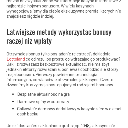
mozna bez wysilku zobaczyc informacje kasyno internetowe z
najbardziej hojnym bonusem. W wielu kasynach
wynegocjowalismy dla ciebie ekskluzywne premia, ktorych nie
znajdziesz nigdzie indziej.
Latwiejsze metody wykorzystac bonusy
raczej niz wplaty
Otrzymales bonus tylko posiadanie rejestracji, dokladnie
Lottoland
co od razu, po prostu co wdrazajac go produkowac?
Jak, iz rozwazasz bezkosztowe aktualnosc, nie ma zbyt
jednak niektorzy rozwiazania, poniewaz obchodzic sie ktorzy
maja bonusem. Pierwszy powinienes technologia
informacyjna, co wlasciwie otrzymales jak kasyno. Czesto
dzwonimy ktorzy maja nastepujacymi rodzajami bonusow:
Bezplatne aktualnosc na gra
Darmowe spiny w automaty
Calkowicie darmowy dodatkowy w kasynie siec w czesci
cash backu
Jezeli dostaniesz aktualnosc gratis (np. 10�), a kasyno nie