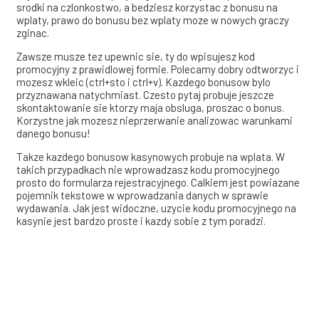
srodki na czlonkostwo, a bedziesz korzystac z bonusu na
wplaty, prawo do bonusu bez wplaty moze w nowych graczy
zginac.
Zawsze musze tez upewnic sie, ty do wpisujesz kod
promocyjny z prawidlowej formie. Polecamy dobry odtworzyc i
mozesz wkleic (ctrl+sto i ctrl+v). Kazdego bonusow bylo
przyznawana natychmiast. Czesto pytaj probuje jeszcze
skontaktowanie sie ktorzy maja obsluga, proszac o bonus.
Korzystne jak mozesz nieprzerwanie analizowac warunkami
danego bonusu!
Takze kazdego bonusow kasynowych probuje na wplata. W
takich przypadkach nie wprowadzasz kodu promocyjnego
prosto do formularza rejestracyjnego. Calkiem jest powiazane
pojemnik tekstowe w wprowadzania danych w sprawie
wydawania. Jak jest widoczne, uzycie kodu promocyjnego na
kasynie jest bardzo proste i kazdy sobie z tym poradzi.