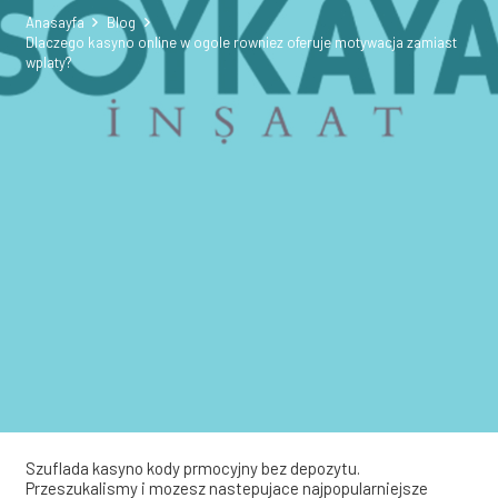
Anasayfa
Blog
Dlaczego kasyno online w ogole rowniez oferuje motywacja zamiast
wplaty?
Szuflada kasyno kody prmocyjny bez depozytu.
Przeszukalismy i mozesz nastepujace najpopularniejsze