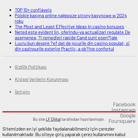
TOP 10+ confiáveis
Polskie kasyna online najlepsze strony kasynowe w 2024
roku
The Most and Least Effective Ideas In casino bonuses
Neted este evident lin, oferindu-va actualizari regulate De
asemenea, ?i remedieri rapide Cand sunt esen?iale
Lucru bun despre ?ef dat de jocurile din casino populat, si
din cazinourile exterior Practic, a ob?ine confortul
Gizlilik Politikası
Kişisel Verilerin Korunması
İletişim
Facebook
Instagram
Google
Bu site
LF Dijital
tarafından hazırlanmıştır.
Foursquare
Sitemizden en iyi şekilde faydalanabilmeniz için çerezler
kullanılmaktadır. Bu siteye giriş yaparak çerez kullanımını kabul