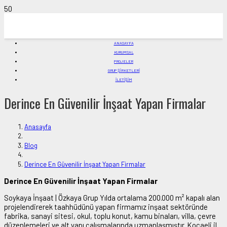
ANASAYFA
KURUMSAL
PROJELER
GRUP ŞİRKETLERİ
İLETIŞIM
Derince En Güvenilir İnşaat Yapan Firmalar
Anasayfa
Blog
Derince En Güvenilir İnşaat Yapan Firmalar
Derince En Güvenilir İnşaat Yapan Firmalar
Soykaya İnşaat | Özkaya Grup Yılda ortalama 200.000 m² kapalı alan
projelendirerek taahhüdünü yapan firmamız inşaat sektöründe
fabrika, sanayi sitesi, okul, toplu konut, kamu binaları, villa, çevre
düzenlemeleri ve alt yapı çalışmalarında uzmanlaşmıştır. Kocaeli il