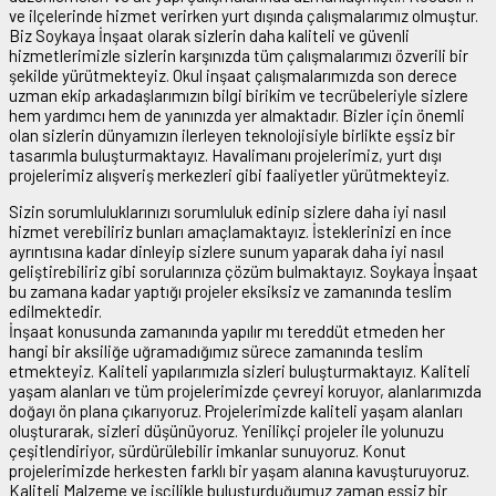
ve ilçelerinde hizmet verirken yurt dışında çalışmalarımız olmuştur.
Biz Soykaya İnşaat olarak sizlerin daha kaliteli ve güvenli
hizmetlerimizle sizlerin karşınızda tüm çalışmalarımızı özverili bir
şekilde yürütmekteyiz. Okul inşaat çalışmalarımızda son derece
uzman ekip arkadaşlarımızın bilgi birikim ve tecrübeleriyle sizlere
hem yardımcı hem de yanınızda yer almaktadır. Bizler için önemli
olan sizlerin dünyamızın ilerleyen teknolojisiyle birlikte eşsiz bir
tasarımla buluşturmaktayız. Havalimanı projelerimiz, yurt dışı
projelerimiz alışveriş merkezleri gibi faaliyetler yürütmekteyiz.
Sizin sorumluluklarınızı sorumluluk edinip sizlere daha iyi nasıl
hizmet verebiliriz bunları amaçlamaktayız. İsteklerinizi en ince
ayrıntısına kadar dinleyip sizlere sunum yaparak daha iyi nasıl
geliştirebiliriz gibi sorularınıza çözüm bulmaktayız. Soykaya İnşaat
bu zamana kadar yaptığı projeler eksiksiz ve zamanında teslim
edilmektedir.
İnşaat konusunda zamanında yapılır mı tereddüt etmeden her
hangi bir aksiliğe uğramadığımız sürece zamanında teslim
etmekteyiz. Kaliteli yapılarımızla sizleri buluşturmaktayız. Kaliteli
yaşam alanları ve tüm projelerimizde çevreyi koruyor, alanlarımızda
doğayı ön plana çıkarıyoruz. Projelerimizde kaliteli yaşam alanları
oluşturarak, sizleri düşünüyoruz. Yenilikçi projeler ile yolunuzu
çeşitlendiriyor, sürdürülebilir imkanlar sunuyoruz. Konut
projelerimizde herkesten farklı bir yaşam alanına kavuşturuyoruz.
Kaliteli Malzeme ve işçilikle buluşturduğumuz zaman eşsiz bir