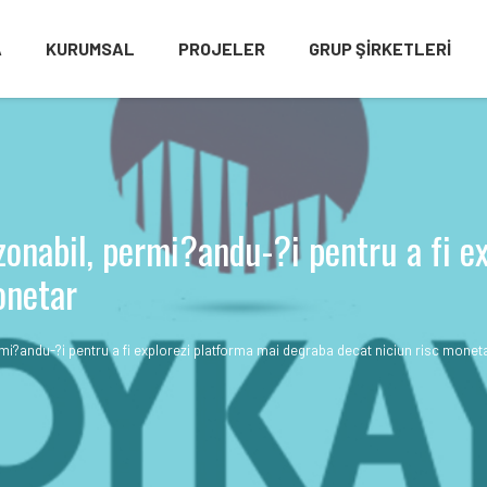
A
KURUMSAL
PROJELER
GRUP ŞİRKETLERİ
nabil, permi?andu-?i pentru a fi ex
onetar
i?andu-?i pentru a fi explorezi platforma mai degraba decat niciun risc monet