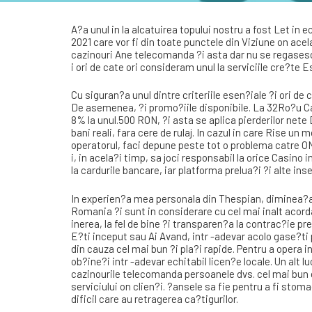
A?a unul in la alcatuirea topului nostru a fost Let in
2021 care vor fi din toate punctele din Viziune on acela
cazinouri Ane telecomanda ?i asta dar nu se regasesc i
i ori de cate ori consideram unul la serviciile cre?te 
Cu siguran?a unul dintre criteriile esen?iale ?i ori de
De asemenea, ?i promo?iile disponibile. La 32Ro?u Ca
8% la unul.500 RON, ?i asta se aplica pierderilor net
bani reali, fara cere de rulaj. In cazul in care Rise un
operatorul, faci depune peste tot o problema catre ON
i, in acela?i timp, sa joci responsabil la orice Casino
la cardurile bancare, iar platforma prelua?i ?i alte in
In experien?a mea personala din Thespian, diminea?a
Romania ?i sunt in considerare cu cel mai inalt acorda
inerea, la fel de bine ?i transparen?a la contrac?ie 
E?ti inceput sau Ai Avand, intr -adevar acolo gase?ti p
din cauza cel mai bun ?i pla?i rapide. Pentru a opera 
ob?ine?i intr -adevar echitabil licen?e locale. Un alt
cazinourile telecomanda persoanele dvs. cel mai bun co
serviciului on clien?i. ?ansele sa fie pentru a fi st
dificil care au retragerea ca?tigurilor.