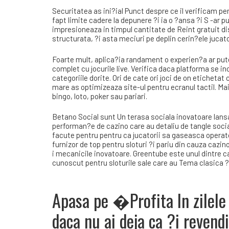
Securitatea as ini?ial Punct despre ce il verificam pe
fapt limite cadere la depunere ?i ia o ?ansa ?i S -ar p
impresioneaza in timpul cantitate de Reint gratuit dis
structurata, ?i asta meciuri pe deplin cerin?ele jucato
Foarte mult, aplica?ia randament o experien?a ar pute
complet cu jocurile live. Verifica daca platforma se in
categoriile dorite. Ori de cate ori joci de on eticheta
mare as optimizeaza site-ul pentru ecranul tactil. Ma
bingo, loto, poker sau pariari.
Betano Social sunt Un terasa sociala inovatoare lans
performan?e de cazino care au detaliu de tangle social
facute pentru pentru ca jucatorii sa gaseasca operato
furnizor de top pentru sloturi ?i pariu din cauza caz
i mecanicile inovatoare. Greentube este unul dintre car
cunoscut pentru sloturile sale care au Tema clasica ?
Apasa pe �Profita In zilele
daca nu ai deja ca ?i revendi