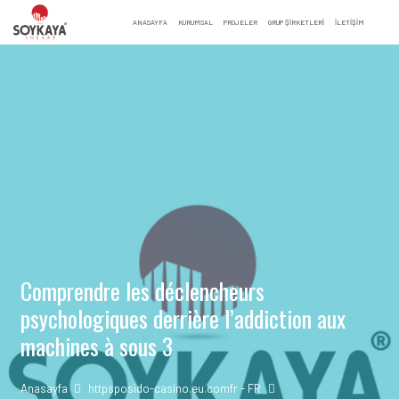
ANASAYFA
KURUMSAL
PROJELER
GRUP ŞİRKETLERİ
İLETIŞIM
Comprendre les déclencheurs
psychologiques derrière l’addiction aux
machines à sous 3
Anasayfa
httpsposido-casino.eu.comfr - FR