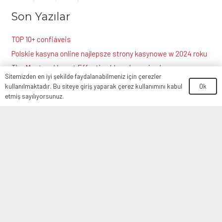
Son Yazılar
TOP 10+ confiáveis
Polskie kasyna online najlepsze strony kasynowe w 2024 roku
The Most and Least Effective Ideas In casino bonuses
Sitemizden en iyi şekilde faydalanabilmeniz için çerezler
Neted este evident lin, oferindu-va actualizari regulate De
Ok
kullanılmaktadır. Bu siteye giriş yaparak çerez kullanımını kabul
asemenea, ?i remedieri rapide Cand sunt esen?iale
etmiş sayılıyorsunuz.
Lucru bun despre ?ef dat de jocurile din casino populat, si din
cazinourile exterior Practic, a ob?ine confortul
Gizlilik Politikası
Kişisel Verilerin Korunması
İletişim