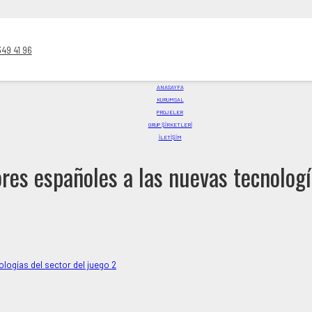
349 41 96
ANASAYFA
KURUMSAL
PROJELER
GRUP ŞİRKETLERİ
İLETIŞIM
es españoles a las nuevas tecnología
ogías del sector del juego 2