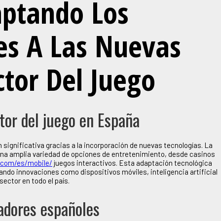
aptando Los
es A Las Nuevas
ctor Del Juego
ctor del juego en España
significativa gracias a la incorporación de nuevas tecnologías. La
 una amplia variedad de opciones de entretenimiento, desde casinos
.com/es/mobile/
juegos interactivos. Esta adaptación tecnológica
rando innovaciones como dispositivos móviles, inteligencia artificial
 sector en todo el país.
gadores españoles