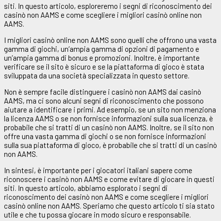
siti. In questo articolo, esploreremo i segni di riconoscimento dei
casinò non AAMS e come scegliere i migliori casinò online non
AAMS.
I migliori casinò online non AAMS sono quelli che offrono una vasta
gamma di giochi, un’ampia gamma di opzioni di pagamento e
un’ampia gamma di bonus e promozioni. Inoltre, è importante
verificare se il sito è sicuro e se la piattaforma di gioco è stata
sviluppata da una società specializzata in questo settore.
Non è sempre facile distinguere i casinò non AAMS dai casinò
AAMS, ma ci sono alcuni segni di riconoscimento che possono
aiutare a identificare i primi. Ad esempio, se un sito non menziona
la licenza AAMS o se non fornisce informazioni sulla sua licenza, è
probabile che si tratti di un casinò non AAMS. Inoltre, se il sito non
offre una vasta gamma di giochi o se non fornisce informazioni
sulla sua piattaforma di gioco, è probabile che si tratti di un casinò
non AAMS.
In sintesi, è importante per i giocatori italiani sapere come
riconoscere i casinò non AAMS e come evitare di giocare in questi
siti. In questo articolo, abbiamo esplorato i segni di
riconoscimento dei casinò non AAMS e come scegliere i migliori
casinò online non AAMS. Speriamo che questo articolo ti sia stato
utile e che tu possa giocare in modo sicuro e responsabile.