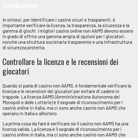
Conclusione
In sintesi, per identificare i casinò sicuri e trasparenti, è
importante verificare la licenza, la trasparenza, la sicurezza e la
gamma di giochi. I migliori casinò online non AAMS devono essere
in grado di offrire una gamma ampia di opzioni per i giocatori,
nonché una struttura societaria trasparente e una infrastruttura
di sicurezza protetta.
Controllare la licenza e le recensioni dei
giocatori
Quando si parla di casino non AAMS, è fondamentale verificare la
licenza e le recensioni dei giocatori per evitare di cadere in
trappole. La licenza AAMS (Amministrazione Autonoma dei
Monopoli e delle Lotterie) è il segnale di riconoscimento per i
casinò online in Italia, ma ci sono anche casinò non AAMS che
operano in Italia e all’estero.
La prima cosa da fare è verificare se il casino non AAMS ha una
licenza valida. La licenza è il segnale di riconoscimento per i
casinò online in Italia, ma ci sono anche casinò non AAMS che