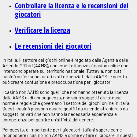
Controllare la licenza e le recensioni dei
giocatori
Verificare la licenza
Le recensioni dei giocatori
In Italia, il settore dei giochi online è regolato dalla Agenzia delle
Aziende Militari (AAMS), che emette licenze ai casinò online che
intendono operare sul territorio nazionale. Tuttavia, non tutti i
casinò online sono autorizzati e licenziati dalla AAMS, e questo
può creare confusione e preoccupazione per i giocatori.
I casinò non AAMS sono quelli che non hanno ottenuto la licenza
dalla AAMS e, di conseguenza, non sono soggetti alle stesse
norme e regole che governano il settore dei giochi online in Italia.
Questi casinò possono essere gestiti da aziende straniere o da
soggetti privati che non hanno la necessaria esperienza e
competenza per gestire un’attività del genere.
Per questo, è importante per i giocatori italiani sapere come
riconoscere i casinò non AAMS e come evitare di giocare in questi