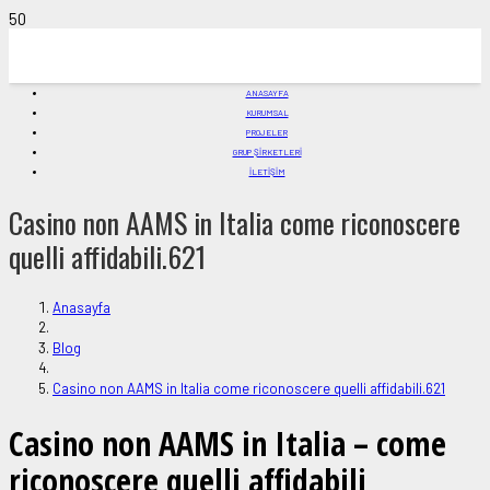
ANASAYFA
KURUMSAL
PROJELER
GRUP ŞİRKETLERİ
İLETIŞIM
Casino non AAMS in Italia come riconoscere
quelli affidabili.621
Anasayfa
Blog
Casino non AAMS in Italia come riconoscere quelli affidabili.621
Casino non AAMS in Italia – come
riconoscere quelli affidabili