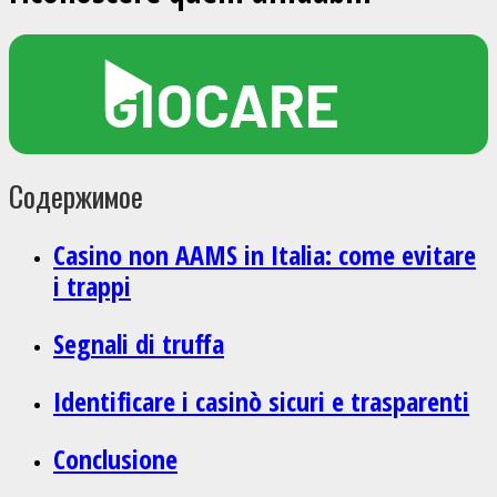
▶️
GIOCARE
Содержимое
Casino non AAMS in Italia: come evitare
i trappi
Segnali di truffa
Identificare i casinò sicuri e trasparenti
Conclusione