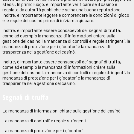
stessi. In primo luogo, è importante verificare se il casinò è
regolato da autorità pubbliche e se ha una buona reputazione.
Inoltre, è importante leggere e comprendere le condizioni di gioco
e le regole del casinò prima di iniziare a giocare.
Inoltre, è importante essere consapevoli dei segnali di truffa,
come ad esempio la mancanza di informazioni chiare sulla
gestione del casinò, la mancanza di controlli e regole stringenti, la
mancanza di protezione per i giocatori e la mancanza di
trasparenza nella gestione del casinò.
Inoltre, è importante essere consapevoli dei segnali di truffa,
come ad esempio la mancanza di informazioni chiare sulla
gestione del casinò, la mancanza di controlli e regole stringenti, la
mancanza di protezione per i giocatori e la mancanza di
trasparenza nella gestione del casinò.
Segnali di truffa
La mancanza di informazioni chiare sulla gestione del casinò
La mancanza di controlli e regole stringenti
La mancanza di protezione per i giocatori