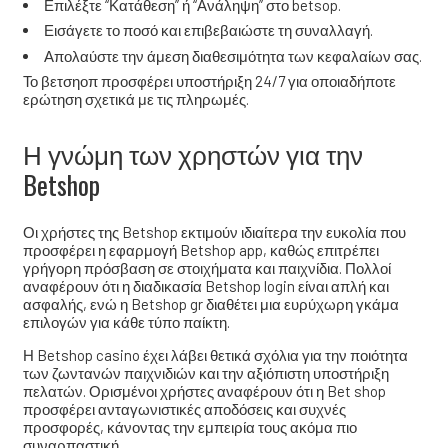
Επιλέξτε “Κατάθεση” ή “Ανάληψη” στο betsop.
Εισάγετε το ποσό και επιβεβαιώστε τη συναλλαγή.
Απολαύστε την άμεση διαθεσιμότητα των κεφαλαίων σας.
Το βετσηοπ προσφέρει υποστήριξη 24/7 για οποιαδήποτε
ερώτηση σχετικά με τις πληρωμές.
Η γνώμη των χρηστών για την
Betshop
Οι χρήστες της Betshop εκτιμούν ιδιαίτερα την ευκολία που
προσφέρει η εφαρμογή Betshop app, καθώς επιτρέπει
γρήγορη πρόσβαση σε στοιχήματα και παιχνίδια. Πολλοί
αναφέρουν ότι η διαδικασία Betshop login είναι απλή και
ασφαλής, ενώ η Betshop gr διαθέτει μια ευρύχωρη γκάμα
επιλογών για κάθε τύπο παίκτη.
Η Betshop casino έχει λάβει θετικά σχόλια για την ποιότητα
των ζωντανών παιχνιδιών και την αξιόπιστη υποστήριξη
πελατών. Ορισμένοι χρήστες αναφέρουν ότι η Bet shop
προσφέρει ανταγωνιστικές αποδόσεις και συχνές
προσφορές, κάνοντας την εμπειρία τους ακόμα πιο
συναρπαστική.