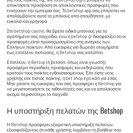
αποκτήσετε πρόσβαση σε αποκλειστικές προσφορές που
ενισχύουν την εμπειρία σας. Το betshop app σάς επιτρέπει να
απολαμβάνετε αυτά τα μπόνους από οπουδήποτε, με
ευκολία και γρήγορα.
Στο betshop casino, θα βρείτε ειδικά μπόνους για τα
αγαπημένα σας παιχνίδια, ενώ η betshop gr διασφαλίζει ότι οι
προσφορές είναι προσαρμοσμένες στις ανάγκες των
Ελλήνων παικτών. Από ευκαιρίες για δωρεάν στοιχήματα
έως επιπλέον πιστώσεις, η Betshop σας καλύπτει.
Επιπλέον, η Betsop (ή βετσοπ, όπως είναι γνωστή)
προσφέρει περιοδικές προσφορές και εκδηλώσεις που
κρατούν τους παίκτες ενθουσιασμένους. Είτε είστε νέος
χρήστης είτε πιστός παίκτης, η bet shop έχει κάτι για εσάς.
Μην χάσετε τις ευκαιρίες που σας προσφέρει η Betshop για
να μεγιστοποιήσετε τις πιθανότητές σας και να απολαύσετε
ακόμα περισσότερο το παιχνίδι!
Η υποστήριξη πελατών της Betshop
Η Betshop προσφέρει εξαιρετική υποστήριξη πελατών,
εξασφαλίζοντας ότι κάθε χρήστης λαμβάνει τη βοήθεια που