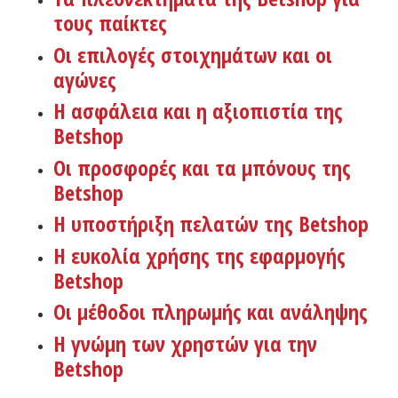
τους παίκτες
Οι επιλογές στοιχημάτων και οι
αγώνες
Η ασφάλεια και η αξιοπιστία της
Betshop
Οι προσφορές και τα μπόνους της
Betshop
Η υποστήριξη πελατών της Betshop
Η ευκολία χρήσης της εφαρμογής
Betshop
Οι μέθοδοι πληρωμής και ανάληψης
Η γνώμη των χρηστών για την
Betshop