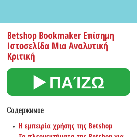
Betshop Bookmaker Επίσημη
Ιστοσελίδα Μια Αναλυτική
Κριτική
▶️ ΠΑΊΖΩ
Содержимое
Η εμπειρία χρήσης της Betshop
Τα πλεονεκτήματα της Betshop για