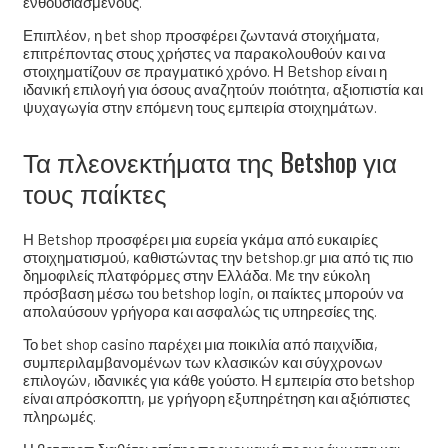
ενθουσιασμένους.
Επιπλέον, η bet shop προσφέρει ζωντανά στοιχήματα,
επιτρέποντας στους χρήστες να παρακολουθούν και να
στοιχηματίζουν σε πραγματικό χρόνο. Η Betshop είναι η
ιδανική επιλογή για όσους αναζητούν ποιότητα, αξιοπιστία και
ψυχαγωγία στην επόμενη τους εμπειρία στοιχημάτων.
Τα πλεονεκτήματα της Betshop για
τους παίκτες
Η Betshop προσφέρει μια ευρεία γκάμα από ευκαιρίες
στοιχηματισμού, καθιστώντας την betshop.gr μια από τις πιο
δημοφιλείς πλατφόρμες στην Ελλάδα. Με την εύκολη
πρόσβαση μέσω του betshop login, οι παίκτες μπορούν να
απολαύσουν γρήγορα και ασφαλώς τις υπηρεσίες της.
Το bet shop casino παρέχει μια ποικιλία από παιχνίδια,
συμπεριλαμβανομένων των κλασικών και σύγχρονων
επιλογών, ιδανικές για κάθε γούστο. Η εμπειρία στο betshop
είναι απρόσκοπτη, με γρήγορη εξυπηρέτηση και αξιόπιστες
πληρωμές.