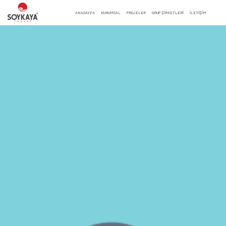
ANASAYFA
KURUMSAL
PROJELER
GRUP ŞİRKETLERİ
İLETIŞIM