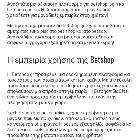
Αναζητάτε μια αξιόπιστη πλατφόρμα για betshop login και
betshop casino; Η βετσοπ σας προσφέρει όλα όσα
χρειάζεστε για μοναδικές εμπειρίες στοιχημάτων!
Με την επίσημη ιστοσελίδα betshop gr, έχετε πρόσβαση σε
αμέτρητες ευκαιρίες στο bet shop και στο betsop.
Ανακαλύψτε τον κόσμο του βετσηοπ και απολαύστε
ασφάλεια, γρήγορη εξυπηρέτηση και μεγάλα κέρδη!
Η εμπειρία χρήσης της Betshop
Η Betshop gr προσφέρει μια ολοκληρωμένη πλατφόρμα για
τους λάτρεις των στοιχημάτων και των καζίνο. Με την εύκολη
πρόσβαση μέσω της betshop login, οι χρήστες μπορούν να
απολαύσουν μια απρόσκοπτη εμπειρία. Η βετσηοπ διαθέτει
ένα φιλικό προς το χρήστη περιβάλλον, που κάνει την
πλοήγηση απλή και γρήγορη.
Στο betshop casino, οι παίκτες έχουν πρόσβαση σε μια
μεγάλη ποικιλία παιχνιδιών, από κλασικά τραπέζια έως
καινοτόμες slot μηχανές. Η bet sop εξασφαλίζει ασφάλεια και
διαφάνεια σε κάθε συναλλαγή, ενώ οι προσφορές και οι
προωθήσεις της βετσοπ κρατούν τους χρήστες