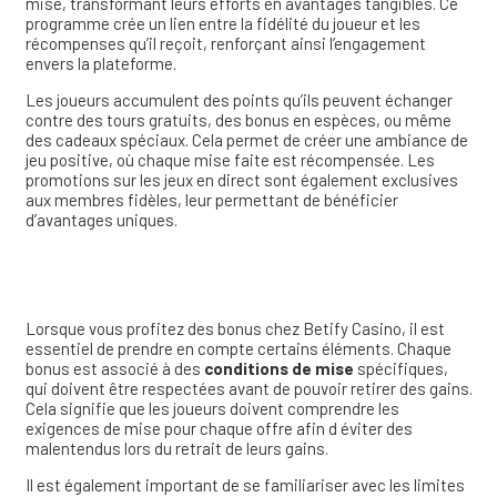
mise, transformant leurs efforts en avantages tangibles. Ce
programme crée un lien entre la fidélité du joueur et les
récompenses qu’il reçoit, renforçant ainsi l’engagement
envers la plateforme.
Les joueurs accumulent des points qu’ils peuvent échanger
contre des tours gratuits, des bonus en espèces, ou même
des cadeaux spéciaux. Cela permet de créer une ambiance de
jeu positive, où chaque mise faite est récompensée. Les
promotions sur les jeux en direct sont également exclusives
aux membres fidèles, leur permettant de bénéficier
d’avantages uniques.
Les conditions des bonus
Lorsque vous profitez des bonus chez Betify Casino, il est
essentiel de prendre en compte certains éléments. Chaque
bonus est associé à des
conditions de mise
spécifiques,
qui doivent être respectées avant de pouvoir retirer des gains.
Cela signifie que les joueurs doivent comprendre les
exigences de mise pour chaque offre afin d éviter des
malentendus lors du retrait de leurs gains.
Il est également important de se familiariser avec les limites