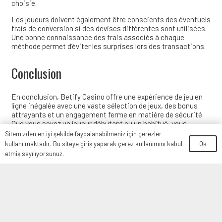
choisie.
Les joueurs doivent également être conscients des éventuels
frais de conversion si des devises différentes sont utilisées.
Une bonne connaissance des frais associés à chaque
méthode permet d’éviter les surprises lors des transactions.
Conclusion
En conclusion, Betify Casino offre une expérience de jeu en
ligne inégalée avec une vaste sélection de jeux, des bonus
attrayants et un engagement ferme en matière de sécurité.
Que vous soyez un joueur débutant ou un habitué, vous
trouverez des options adaptées à votre style de jeu et à vos
Sitemizden en iyi şekilde faydalanabilmeniz için çerezler
préférences. Avec une interface conviviale et un large éventail
Ok
kullanılmaktadır. Bu siteye giriş yaparak çerez kullanımını kabul
de méthodes de paiement, Betify Casino se positionne
etmiş sayılıyorsunuz.
comme l’une des meilleures plateformes de jeu en ligne
disponibles aujourd’hui.
Nous espérons que cet article vous a fourni toutes les
informations nécessaires pour explorer Betify Casino en
toute confiance. Essayez le casino et découvrez par vous-
même la richesse de son offre et l’excellence de son service.