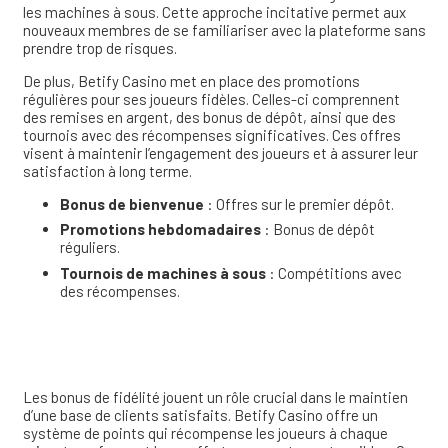
les machines à sous. Cette approche incitative permet aux
nouveaux membres de se familiariser avec la plateforme sans
prendre trop de risques.
De plus, Betify Casino met en place des promotions
régulières pour ses joueurs fidèles. Celles-ci comprennent
des remises en argent, des bonus de dépôt, ainsi que des
tournois avec des récompenses significatives. Ces offres
visent à maintenir l’engagement des joueurs et à assurer leur
satisfaction à long terme.
Bonus de bienvenue
: Offres sur le premier dépôt.
Promotions hebdomadaires
: Bonus de dépôt
réguliers.
Tournois de machines à sous
: Compétitions avec
des récompenses.
L’importance des bonus de fidélité
Les bonus de fidélité jouent un rôle crucial dans le maintien
d’une base de clients satisfaits. Betify Casino offre un
système de points qui récompense les joueurs à chaque