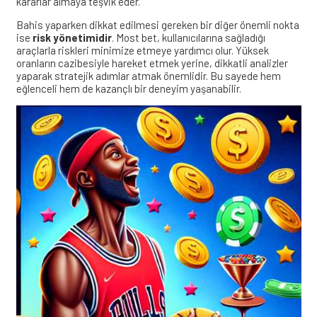
kararlar almaya teşvik eder.
Bahis yaparken dikkat edilmesi gereken bir diğer önemli nokta
ise
risk yönetimidir
. Most bet, kullanıcılarına sağladığı
araçlarla riskleri minimize etmeye yardımcı olur. Yüksek
oranların cazibesiyle hareket etmek yerine, dikkatli analizler
yaparak stratejik adımlar atmak önemlidir. Bu sayede hem
eğlenceli hem de kazançlı bir deneyim yaşanabilir.