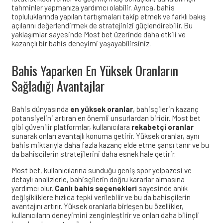
tahminler yapmanıza yardımcı olabilir. Ayrıca, bahis
topluluklarında yapılan tartışmaları takip etmek ve farklı bakış
açılarını değerlendirmek de stratejinizi güçlendirebilir. Bu
yaklaşımlar sayesinde Most bet üzerinde daha etkili ve
kazançlı bir bahis deneyimi yaşayabilirsiniz.
Bahis Yaparken En Yüksek Oranların
Sağladığı Avantajlar
Bahis dünyasında
en yüksek oranlar
, bahisçilerin kazanç
potansiyelini artıran en önemli unsurlardan biridir. Most bet
gibi güvenilir platformlar, kullanıcılara
rekabetçi oranlar
sunarak onları avantajlı konuma getirir. Yüksek oranlar, aynı
bahis miktarıyla daha fazla kazanç elde etme şansı tanır ve bu
da bahisçilerin stratejilerini daha esnek hale getirir.
Most bet, kullanıcılarına sunduğu geniş spor yelpazesi ve
detaylı analizlerle, bahisçilerin doğru kararlar almasına
yardımcı olur.
Canlı bahis seçenekleri
sayesinde anlık
değişikliklere hızlıca tepki verilebilir ve bu da bahisçilerin
avantajını artırır. Yüksek oranlarla birleşen bu özellikler,
kullanıcıların deneyimini zenginleştirir ve onları daha bilinçli