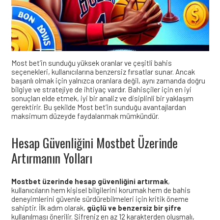
Most bet’in sunduğu yüksek oranlar ve çeşitli bahis
seçenekleri, kullanıcılarına benzersiz fırsatlar sunar. Ancak
başarılı olmak için yalnızca oranlara değil, aynı zamanda doğru
bilgiye ve stratejiye de ihtiyaç vardır. Bahisçiler için en iyi
sonuçları elde etmek, iyi bir analiz ve disiplinli bir yaklaşım
gerektirir. Bu şekilde Most bet’in sunduğu avantajlardan
maksimum düzeyde faydalanmak mümkündür.
Hesap Güvenliğini Mostbet Üzerinde
Artırmanın Yolları
Mostbet üzerinde hesap güvenliğini artırmak
,
kullanıcıların hem kişisel bilgilerini korumak hem de bahis
deneyimlerini güvenle sürdürebilmeleri için kritik öneme
sahiptir. İlk adım olarak,
güçlü ve benzersiz bir şifre
kullanılması önerilir. Şifreniz en az 12 karakterden oluşmalı,