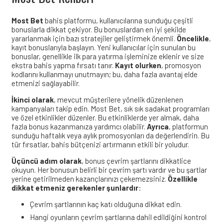
Most Bet
bahis platformu, kullanıcılarına sunduğu çeşitli
bonuslarla dikkat çekiyor. Bu bonuslardan en iyi şekilde
yararlanmak için bazı stratejiler geliştirmek önemli.
Öncelikle
,
kayıt bonuslarıyla başlayın. Yeni kullanıcılar için sunulan bu
bonuslar, genellikle ilk para yatırma işleminize eklenir ve size
ekstra bahis yapma fırsatı tanır.
Kayıt olurken
, promosyon
kodlarını kullanmayı unutmayın; bu, daha fazla avantaj elde
etmenizi sağlayabilir.
İkinci olarak
, mevcut müşterilere yönelik düzenlenen
kampanyaları takip edin. Most Bet, sık sık sadakat programları
ve özel etkinlikler düzenler. Bu etkinliklerde yer almak, daha
fazla bonus kazanmanıza yardımcı olabilir.
Ayrıca
, platformun
sunduğu haftalık veya aylık promosyonları da değerlendirin. Bu
tür fırsatlar, bahis bütçenizi artırmanın etkili bir yoludur.
Üçüncü adım olarak
, bonus çevrim şartlarını dikkatlice
okuyun. Her bonusun belirli bir çevrim şartı vardır ve bu şartlar
yerine getirilmeden kazançlarınızı çekemezsiniz.
Özellikle
dikkat etmeniz gerekenler şunlardır
:
Çevrim şartlarının kaç katı olduğuna dikkat edin.
Hangi oyunların çevrim şartlarına dahil edildiğini kontrol