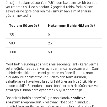
Örneğin, toplam bütçenizin %5’inden fazlasını tek bir bahise
yatırmamak akıllıca olacaktır. Aşağıdaki tablo, farklı bütçe
seviyelerine göre önerilen maksimum bahis miktarlarını
göstermektedir:
Toplam Bütçe (₺)
Maksimum Bahis Miktarı (₺)
100
5
500
25
1000
50
Most bet’in sunduğu
canlı bahis
seçeneği, anlık karar verme
yeteneğinizi test ederken aynı zamanda heyecanı artırır. Canlı
bahislerde dikkat edilmesi gereken en önemli unsur, maçın
gidişatını iyi analiz etmektir. Takımların form durumu,
sakatlıklar ve hava koşulları gibi faktörler anlık değişikliklere
neden olabilir. Bu nedenle, canlı bahislerde hızlı düşünmek ve
stratejinizi buna göre ayarlamak büyük önem taşır.
Başarılı bir bahis deneyimi için son olarak,
analiz ve
araştırma
yapmak kritik rol oynar. Most bet’in sunduğu
istatistiksel veriler ve geçmiş maç sonuçları, daha bilinçli